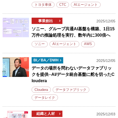
トヨタ車体
CTC
AIエージェント
事業創出
2025/12/05
ソニー、グループ共通AI基盤を構築、1日15
万件の推論処理を実行、数年内に300倍へ
ソニー
AIエージェント
AWS
BI／BA／DWH
2025/12/05
データの場所を問わないデータファブリッ
クを提供─AI/データ統合基盤に舵を切ったC
loudera
Cloudera
データファブリック
データレイク
組織と人材
2025/12/03