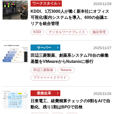
ワークスタイル
2025/11/28
KDDI、1万3000人が働く新本社にオフィス
可視化/案内システムを導入、600の会議エ
リアを統合管理
KDDI
デジタルワークプレイス
施設管理
サーバー
2025/11/27
田辺三菱製薬、創薬系システム70台の稼働
基盤をVMwareからNutanixに移行
田辺三菱製薬
Nutanix
プライベートクラウド
業務改革
2025/11/26
日東電工、経費精算チェックの9割をAIで自
動化、残り1割はBPOで目検