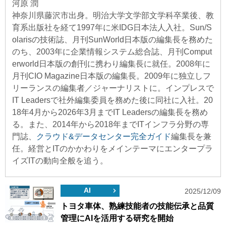
河原 潤
神奈川県藤沢市出身。明治大学文学部文学科卒業後、教
育系出版社を経て1997年に米IDG日本法人入社。Sun/S
olarisの技術誌、月刊SunWorld日本版の編集長を務めた
のち、2003年に企業情報システム総合誌、月刊Comput
erworld日本版の創刊に携わり編集長に就任。2008年に
月刊CIO Magazine日本版の編集長。2009年に独立しフ
リーランスの編集者／ジャーナリストに。インプレスで
IT Leadersで社外編集委員を務めた後に同社に入社。20
18年4月から2026年3月までIT Leadersの編集長を務め
る。また、2014年から2018年までITインフラ分野の専
門誌、
クラウド&データセンター完全ガイド
編集長を兼
任。経営とITのかかわりをメインテーマにエンタープラ
イズITの動向全般を追う。
AI
2025/12/09
トヨタ車体、熟練技能者の技能伝承と品質
管理にAIを活用する研究を開始