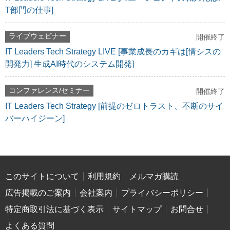
T部門の仕事]
ライブウェビナー
開催終了
IT Leaders Tech Strategy LIVE [事業成長のカギは[情シスの
開発力] 生成AI時代のシステム開発]
コンファレンス/セミナー
開催終了
IT Leaders Tech Strategy [前提のゼロトラスト、不断のサイ
バーハイジーン]
このサイトについて
利用規約
メルマガ購読
広告掲載のご案内
会社案内
プライバシーポリシー
特定商取引法に基づく表示
サイトマップ
お問合せ
よくある質問