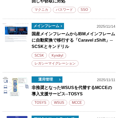
回しや窃取に対処
マクニカ
パスワード
SSO
メインフレーム
2025/11/14
国産メインフレームからIBMメインフレーム
に自動変換で移行する「Caravel zShift」─
SCSKとキンドリル
SCSK
Kyndryl
レガシーマイグレーション
運用管理
2025/11/11
非推奨となったWSUSを代替するMCCEの
導入支援サービス─TOSYS
TOSYS
WSUS
MCCE