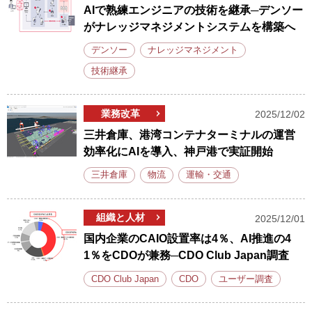
AIで熟練エンジニアの技術を継承─デンソー
がナレッジマネジメントシステムを構築へ
デンソー
ナレッジマネジメント
技術継承
業務改革
2025/12/02
三井倉庫、港湾コンテナターミナルの運営
効率化にAIを導入、神戸港で実証開始
三井倉庫
物流
運輸・交通
組織と人材
2025/12/01
国内企業のCAIO設置率は4％、AI推進の4
1％をCDOが兼務─CDO Club Japan調査
CDO Club Japan
CDO
ユーザー調査