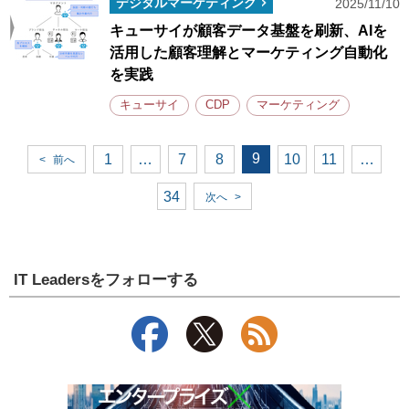
デジタルマーケティング
2025/11/10
キューサイが顧客データ基盤を刷新、AIを
活用した顧客理解とマーケティング自動化
を実践
キューサイ
CDP
マーケティング
9
1
…
7
8
10
11
…
<
前へ
34
次へ
>
IT Leadersをフォローする