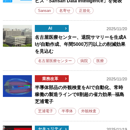
ビス「Sansan Data Intelligence」を発表
Sansan
名寄せ
正規化
AI
2025/11/20
名古屋医療センター、退院サマリーを生成A
Iが自動作成、年間5000万円以上の削減効果
を見込む
名古屋医療センター
病院
医療
業務改革
2025/11/20
半導体部品の外観検査をAIで自動化、常時
稼働の製造ラインで8割超の省力効果─福島
芝浦電子
芝浦電子
半導体
外観検査
セキュリティ
2025/11/19