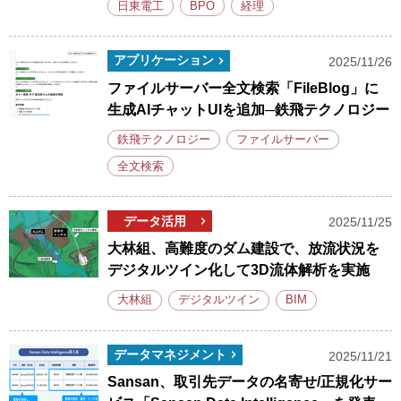
日東電工
BPO
経理
アプリケーション
2025/11/26
ファイルサーバー全文検索「FileBlog」に
生成AIチャットUIを追加─鉄飛テクノロジー
鉄飛テクノロジー
ファイルサーバー
全文検索
データ活用
2025/11/25
大林組、高難度のダム建設で、放流状況を
デジタルツイン化して3D流体解析を実施
大林組
デジタルツイン
BIM
データマネジメント
2025/11/21
Sansan、取引先データの名寄せ/正規化サー