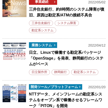
事業継続
2022/05/02
三井住友銀行、約8時間のシステム障害が復
旧、原因は勘定系/ATMの接続不具合
三井住友銀行
システム障害
勘定系システム
業務システム
2022/04/12
日立、Linuxで稼働する勘定系パッケージ
「OpenStage」を発表、静岡銀行のシステ
ムがベース
日立製作所
静岡銀行
勘定系システム
開発ツール／プラットフォーム
2022/01/20
NTTデータ、メインフレームの勘定系シス
テムをオープン系で稼働させるフレームワ
ーク「PITON」を開発