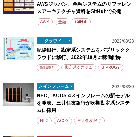
AWSジャパン、金融システムのリファレン
スアーキテクチャ資料をGitHubで公開
AWS
金融
GitHub
クラウド
2022/08/23
紀陽銀行、勘定系システムをパブリックク
ラウドに移行、2022年10月に稼働開始
紀陽銀行
勘定系システム
BIPROGY
メインフレーム
2022/06/30
NEC、ACOS-4メインフレームの新モデル
を発表、三井住友銀行が次期勘定系システ
ムに採用
NEC
ACOS
三井住友銀行