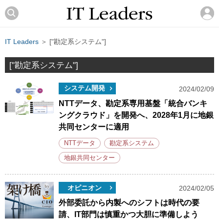
IT Leaders
＞ ["勘定系システム"]
["勘定系システム"]
システム開発
2024/02/09
NTTデータ、勘定系専用基盤「統合バンキ
ングクラウド」を開発へ、2028年1月に地銀
共同センターに適用
NTTデータ
勘定系システム
地銀共同センター
オピニオン
2024/02/05
外部委託から内製へのシフトは時代の要
請、IT部門は慎重かつ大胆に準備しよう