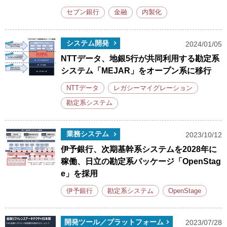
セブン銀行
金融
内製化
システム開発
2024/01/05
NTTデータ、地銀5行が共同利用する勘定系
システム「MEJAR」をオープン系に移行
NTTデータ
レガシーマイグレーション
勘定系システム
業務システム
2023/10/12
伊予銀行、次期基幹系システムを2028年に
稼働、日立の勘定系パッケージ「OpenStag
e」を採用
伊予銀行
勘定系システム
OpenStage
開発ツール／プラットフォーム
2023/07/28