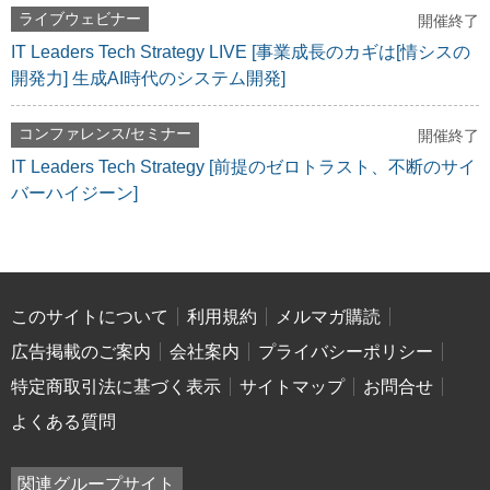
ライブウェビナー
開催終了
IT Leaders Tech Strategy LIVE [事業成長のカギは[情シスの
開発力] 生成AI時代のシステム開発]
コンファレンス/セミナー
開催終了
IT Leaders Tech Strategy [前提のゼロトラスト、不断のサイ
バーハイジーン]
このサイトについて
利用規約
メルマガ購読
広告掲載のご案内
会社案内
プライバシーポリシー
特定商取引法に基づく表示
サイトマップ
お問合せ
よくある質問
関連グループサイト