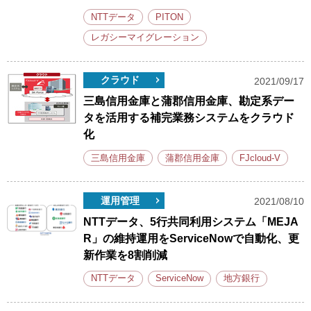
NTTデータ
PITON
レガシーマイグレーション
クラウド
2021/09/17
三島信用金庫と蒲郡信用金庫、勘定系デー
タを活用する補完業務システムをクラウド
化
三島信用金庫
蒲郡信用金庫
FJcloud-V
運用管理
2021/08/10
NTTデータ、5行共同利用システム「MEJA
R」の維持運用をServiceNowで自動化、更
新作業を8割削減
NTTデータ
ServiceNow
地方銀行