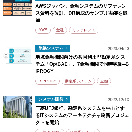
AWSジャパン、金融システムのリファレン
ス資料を改訂、DR構成のサンプル実装を追
加
AWS
金融
リファレンス
業務システム
2023/04/20
地域金融機関向けの共同利用型勘定系シス
テム「OptBAE」、7金融機関で同時稼働─B
IPROGY
BIPROGY
勘定系システム
金融
システム開発
2022/12/13
三菱UFJ銀行、勘定系システムを中心とす
るITシステムのアーキテクチャ刷新プロジェ
クトを開始