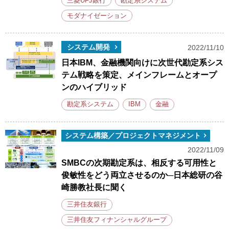
三菱UFJ銀行
勘定系システム
モダナイゼーション
システム開発
2022/11/10
日本IBM、金融機関向けに次世代勘定系シス
テム戦略を策定、メインフレームとオープ
ンのハイブリッド
勘定系システム
IBM
金融
システム構築／プロジェクトマネジメント
2022/11/09
SMBCの次期勘定系は、相反する可用性と
俊敏性をどう両立させるのか─日本総研の谷
崎勝教社長に聞く
三井住友銀行
三井住友フィナンシャルグループ