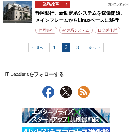
業務改革
2021/01/04
静岡銀行、新勘定系システムを稼働開始、
メインフレームからLinuxベースに移行
静岡銀行
勘定系システム
日立製作所
2
1
3
<
前へ
次へ
>
IT Leadersをフォローする