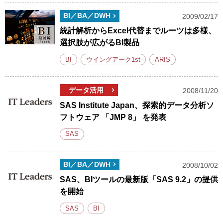
BI／BA／DWH
2009/02/17
統計解析からExcel代替までルーツは多様、
選択肢が広がるBI製品
BI
ウイングアーク1st
ARIS
データ活用
2008/11/20
SAS Institute Japan、探索的データ分析ソ
フトウェア 「JMP 8」 を発表
SAS
BI／BA／DWH
2008/10/02
SAS、BIツールの最新版「SAS 9.2」の提供
を開始
SAS
BI