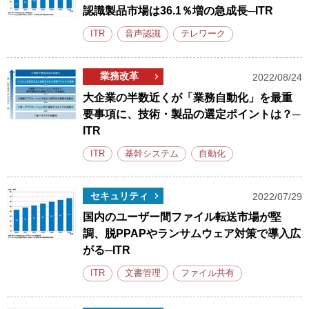
認識製品市場は36.1％増の急成長─ITR
ITR
音声認識
テレワーク
業務改革
2022/08/24
大企業の半数近くが「業務自動化」を最重
要事項に、技術・製品の選定ポイントは？─
ITR
ITR
基幹システム
自動化
セキュリティ
2022/07/29
国内のユーザー間ファイル転送市場が堅
調、脱PPAPやランサムウェア対策で導入広
がる─ITR
ITR
文書管理
ファイル共有