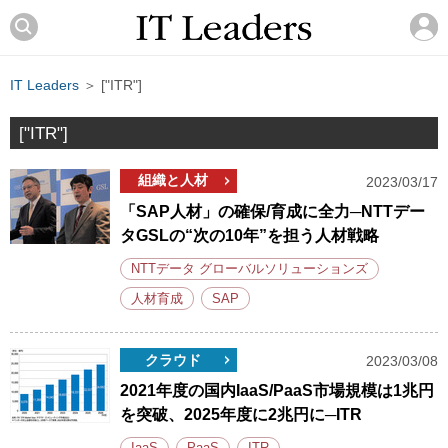
IT Leaders
＞ ["ITR"]
["ITR"]
組織と人材
2023/03/17
「SAP人材」の確保/育成に全力─NTTデー
タGSLの“次の10年”を担う人材戦略
NTTデータ グローバルソリューションズ
人材育成
SAP
クラウド
2023/03/08
2021年度の国内IaaS/PaaS市場規模は1兆円
を突破、2025年度に2兆円に─ITR