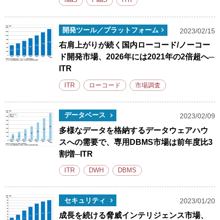
IaaS
PaaS
ITR
開発ツール／プラットフォーム
2023/02/15
右肩上がりが続く国内ローコード/ノーコー
ド開発市場、2026年には2021年の2倍超へ─
ITR
ITR
ローコード
市場調査
データベース
2023/02/09
多様なデータを格納するデータウェアハウ
スへの需要で、専用DBMS市場は前年度比3
割増─ITR
ITR
DWH
DBMS
セキュリティ
2023/01/20
成長を続ける脅威インテリジェンス市場、