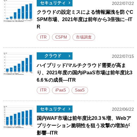
セキュリティ
2022/07/22
クラウドの設定ミスによる情報漏洩を防ぐC
SPM市場、2021年度は前年から3倍強に─IT
R
ITR
CSPM
市場調査
クラウド
2022/07/15
ハイブリッド/マルチクラウド需要が高ま
り、2021年度の国内iPaaS市場は前年度比3
6.6％の成長―ITR
ITR
iPaaS
SaaS
セキュリティ
2022/06/22
国内WAF市場は前年度比20.3％増、Webア
プリケーション脆弱性を狙う攻撃の増加が
影響─ITR