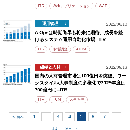
ITR
Webアプリケーション
WAF
運用管理
2022/06/13
AIOpsは時期尚早も将来に期待、成長を続
けるシステム運用自動化市場─ITR
ITR
市場調査
AIOps
組織と人材
2022/05/13
国内の人材管理市場は100億円を突破、ワー
クスタイル/人事制度の多様化で2025年度は
300億円に─ITR
ITR
HCM
人事管理
5
1
…
3
4
6
7
…
<
前へ
10
次へ
>