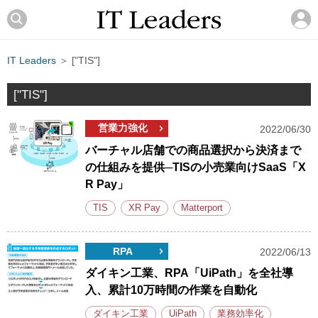
IT Leaders
＞ ["TIS"]
["TIS"]
営業力強化
2022/06/30
バーチャル店舗での商品選択から決済まで
の仕組みを提供─TISの小売業向けSaaS「X
R Pay」
TIS
XR Pay
Matterport
RPA
2022/06/13
ダイキン工業、RPA「UiPath」を全社導
入、累計10万時間の作業を自動化
ダイキン工業
UiPath
業務効率化