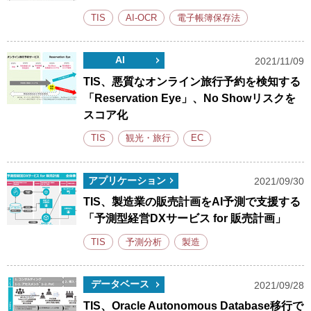
TIS
AI-OCR
電子帳簿保存法
AI
2021/11/09
TIS、悪質なオンライン旅行予約を検知する
「Reservation Eye」、No Showリスクを
スコア化
TIS
観光・旅行
EC
アプリケーション
2021/09/30
TIS、製造業の販売計画をAI予測で支援する
「予測型経営DXサービス for 販売計画」
TIS
予測分析
製造
データベース
2021/09/28
TIS、Oracle Autonomous Database移行で