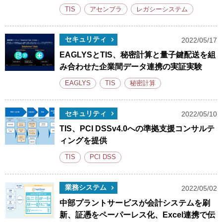
TIS
アセンブラ
レガシーシステム
セキュリティ
2022/05/17
EAGLYSとTIS、秘密計算と量子鍵配送を組
み合わせた企業間データ連携の実証実験
EAGLYS
TIS
秘密計算
セキュリティ
2022/05/10
TIS、PCI DSSv4.0への準拠支援コンサルテ
ィングを提供
TIS
PCI DSS
業務システム
2022/05/02
中部プラントサービスが会計システムを刷
新、証憑をペーパーレス化、Excel連携で伝