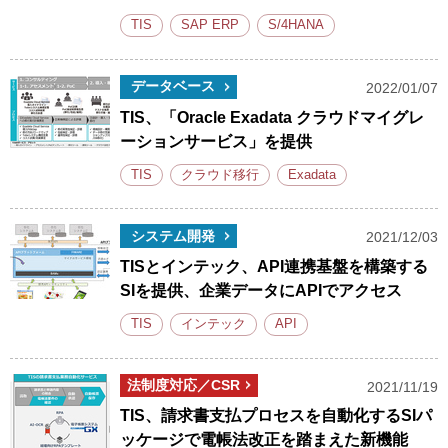
TIS
SAP ERP
S/4HANA
データベース
2022/01/07
TIS、「Oracle Exadata クラウドマイグレ
ーションサービス」を提供
TIS
クラウド移行
Exadata
システム開発
2021/12/03
TISとインテック、API連携基盤を構築する
SIを提供、企業データにAPIでアクセス
TIS
インテック
API
法制度対応／CSR
2021/11/19
TIS、請求書支払プロセスを自動化するSIパ
ッケージで電帳法改正を踏まえた新機能