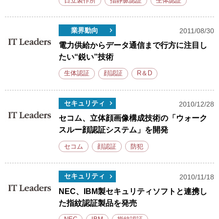
日立製作所
指静脈認証
生体認証
業界動向
2011/08/30
電力供給からデータ通信まで行方に注目し
たい“鋭い”技術
生体認証
顔認証
R＆D
セキュリティ
2010/12/28
セコム、立体顔画像構成技術の「ウォーク
スルー顔認証システム」を開発
セコム
顔認証
防犯
セキュリティ
2010/11/18
NEC、IBM製セキュリティソフトと連携し
た指紋認証製品を発売