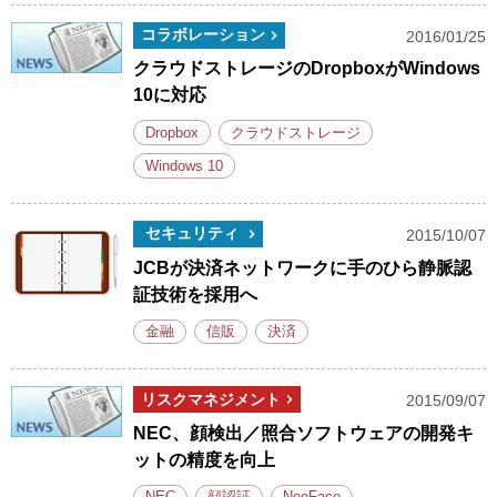
コラボレーション
2016/01/25
クラウドストレージのDropboxがWindows
10に対応
Dropbox
クラウドストレージ
Windows 10
セキュリティ
2015/10/07
JCBが決済ネットワークに手のひら静脈認
証技術を採用へ
金融
信販
決済
リスクマネジメント
2015/09/07
NEC、顔検出／照合ソフトウェアの開発キ
ットの精度を向上