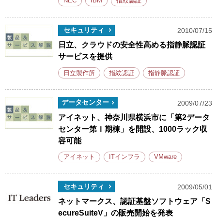
NEC
IBM
指紋認証
セキュリティ
2010/07/15
日立、クラウドの安全性高める指静脈認証
サービスを提供
日立製作所
指紋認証
指静脈認証
データセンター
2009/07/23
アイネット、神奈川県横浜市に「第2データ
センター第Ｉ期棟」を開設、1000ラック収
容可能
アイネット
ITインフラ
VMware
セキュリティ
2009/05/01
ネットマークス、認証基盤ソフトウェア「S
ecureSuiteV」の販売開始を発表