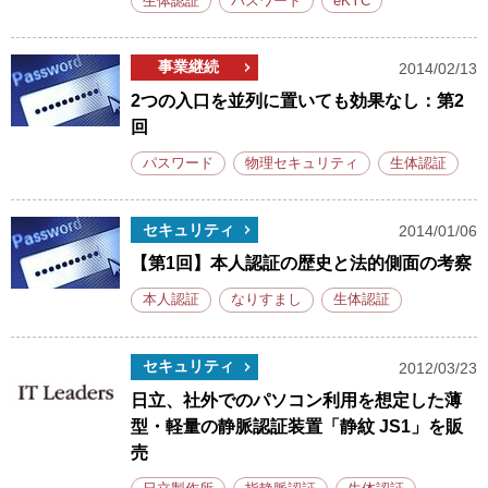
生体認証
パスワード
eKYC
事業継続
2014/02/13
2つの入口を並列に置いても効果なし：第2
回
パスワード
物理セキュリティ
生体認証
セキュリティ
2014/01/06
【第1回】本人認証の歴史と法的側面の考察
本人認証
なりすまし
生体認証
セキュリティ
2012/03/23
日立、社外でのパソコン利用を想定した薄
型・軽量の静脈認証装置「静紋 JS1」を販
売