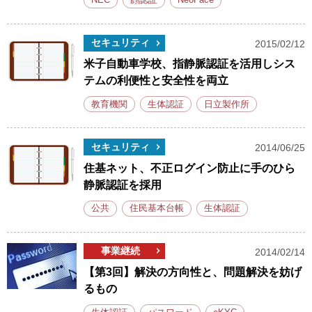
NEC
顔認証
NeoFace
セキュリティ
2015/02/12
米子自動車学校、指静脈認証を活用しシス
テムの利便性と安全性を両立
教育機関
生体認証
日立製作所
セキュリティ
2014/06/25
住基ネット、不正ログイン防止に手のひら
静脈認証を採用
公共
住民基本台帳
生体認証
事業継続
2014/02/14
【第3回】解決の方向性と、問題解決を妨げ
るもの