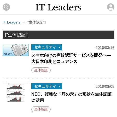
IT Leaders
＞ ["生体認証"]
["生体認証"]
セキュリティ
2016/03/16
スマホ向けの声紋認証サービスを開発へ―
大日本印刷とニュアンス
生体認証
セキュリティ
2016/03/08
NEC、複雑な「耳の穴」の形状を生体認証
に活用
生体認証