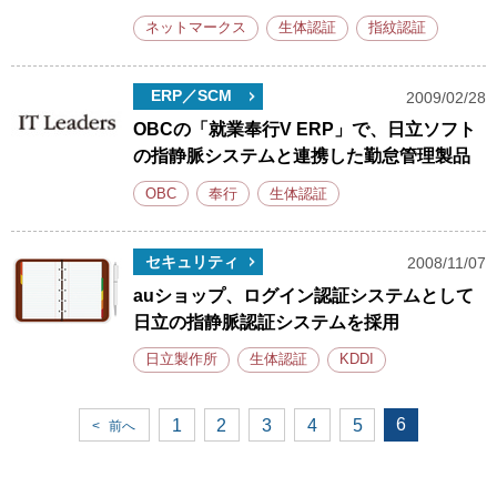
ネットマークス
生体認証
指紋認証
ERP／SCM
2009/02/28
OBCの「就業奉行V ERP」で、日立ソフト
の指静脈システムと連携した勤怠管理製品
OBC
奉行
生体認証
セキュリティ
2008/11/07
auショップ、ログイン認証システムとして
日立の指静脈認証システムを採用
日立製作所
生体認証
KDDI
6
1
2
3
4
5
<
前へ