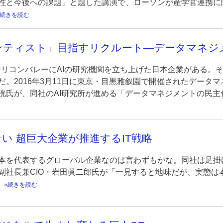
性と今後への課題」と題した講演で、ローソンが産学官連携に
続きを読む
ティスト」目指すリクルート―データマネジメ
月にシリコンバレーにAIの研究機関を立ち上げた日本企業がある
。2016年3月11日に東京・目黒雅叙園で開催されたデータマネ
洸氏が、同社のAI研究所が進める「データマネジメントの民主
い 超巨大企業が推進するIT戦略
本を代表するグローバル企業なのは言わずもがな。同社は足掛け
副社長兼CIO・岩田眞二郎氏が「一見すると地味だが、実態は
続きを読む