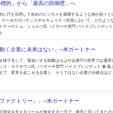
の標的」から「最高の防御壁」へ
的にITを活用して攻めのビジネスを展開するような例が続々と
門は、データのガバナンスやセキュリティ対策において、どのよ
トナーのトム・ショルツ氏（リサーチ部門 バイスプレジデント
む
動く企業に未来はない」─米ガートナー
を様子見して、後追いする戦略はもはや企業ITの世界では通用
シス・カラモウジ氏（リサーチ部門 バイスプレジデント 兼 
えて、変革を起こせる企業と、そうではない企業の分岐点はど
タファクトリー』」─米ガートナー
可視化を支えるツールが進化する一方で、後手に回ってきたの