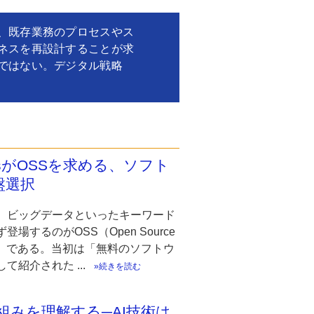
、既存業務のプロセスやス
ネスを再設計することが求
ではない。デジタル戦略
sがOSSを求める、ソフト
盤選択
、ビッグデータといったキーワード
登場するのがOSS（Open Source
are）である。当初は「無料のソフトウ
て紹介された ...
続きを読む
oの仕組みを理解する─AI技術は