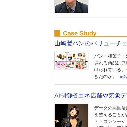
Case Study
山崎製パンのバリューチェ
パン・和菓子・
される商品はフ
けられている。
きたのか。
続
AI制御省エネ店舗や気象
データの高度活
を整えることがあ
ト・コンソーシ