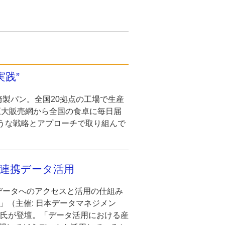
践”
製パン。全国20拠点の工場で生産
巨大販売網から全国の食卓に毎日届
うな戦略とアプローチで取り組んで
官連携データ活用
データへのアクセスと活用の仕組み
6」（主催: 日本データマネジメン
子氏が登壇。「データ活用における産