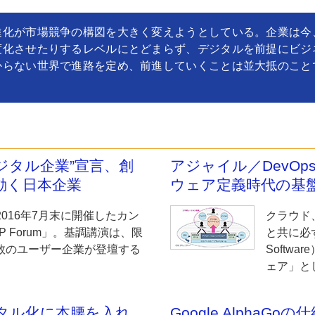
進化が市場競争の構図を大きく変えようとしている。企業は今
度化させたりするレベルにとどまらず、デジタルを前提にビジ
からない世界で進路を定め、前進していくことは並大抵のこと
ジタル企業”宣言、創
アジャイル／DevOp
）に動く日本企業
ウェア定義時代の基
2016年7月末に開催したカン
クラウド
P Forum」。基調講演は、限
と共に必ず
数のユーザー企業が登壇する
Softw
ェア」とし
デジタル化に本腰を入れ
Google AlphaG