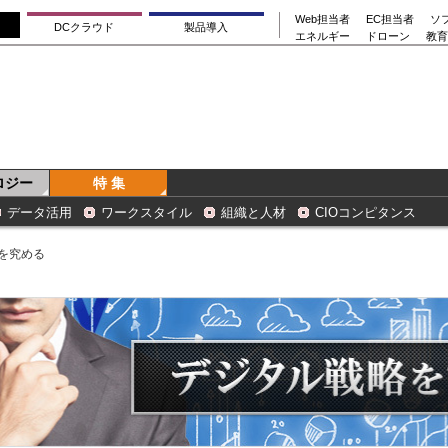
Web担当者
EC担当者
ソ
DCクラウド
製品導入
エネルギー
ドローン
教育
ロジー
特 集
データ活用
ワークスタイル
組織と人材
CIOコンピタンス
を究める