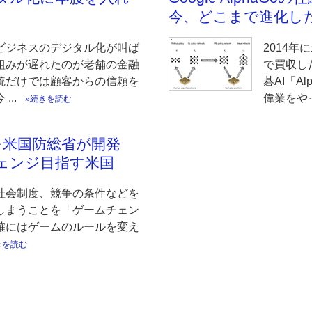
今、どこまで進化し
ビジネスのデジタル化が叫ば
2014年に
組みが遅れたのが老舗の金融
で買収した
統だけでは顧客からの信頼を
碁AI「A
..
偉業をやっ
続きを読む
を米国防総省が開発
チェンジ目指す米国
社会制度、競争の条件などを
しまうことを「ゲームチェン
確にはゲームのルールを変え
きを読む