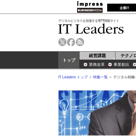
企業IT
デジタルビジネスを加速する専門情報サイト
経営課題
テクノ
トップ
業務改革
事業創出
IT Leaders トップ
＞
特集一覧
＞ デジタル戦略