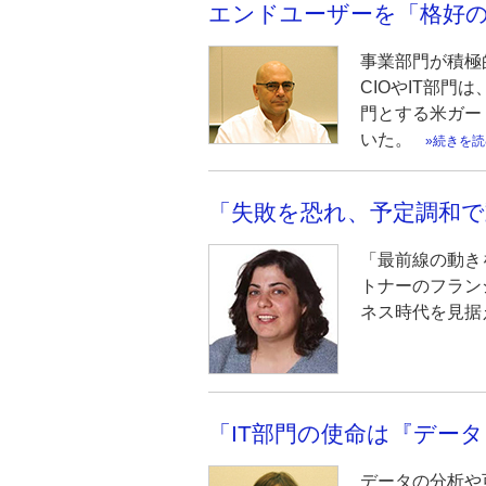
エンドユーザーを「格好
事業部門が積極
CIOやIT部
門とする米ガー
いた。
続きを読
「失敗を恐れ、予定調和で
「最前線の動き
トナーのフラン
ネス時代を見据
「IT部門の使命は『デー
データの分析や