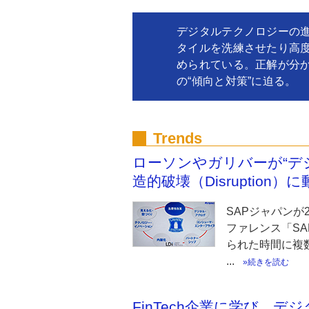
デジタルテクノロジーの
タイルを洗練させたり高
められている。正解が分
の“傾向と対策”に迫る。
Trends
ローソンやガリバーが“デ
造的破壊（Disruption
SAPジャパンが
ファレンス「SA
られた時間に複
...
続きを読む
FinTech企業に学び、