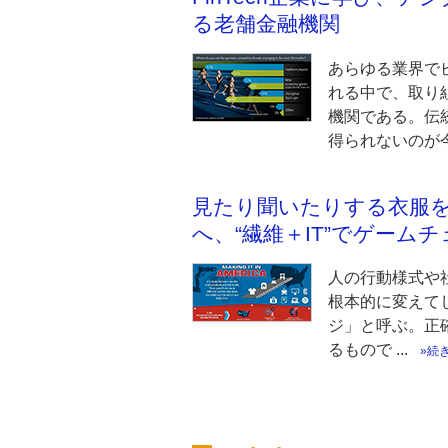
る老舗金融機関
あらゆる業界で
れる中で、取り
機関である。伝
得られないのが今 .
見たり聞いたりする衣服
へ、“繊維＋IT”でゲーム
人の行動様式や
根本的に変えて
ジ」と呼ぶ。正
るもので ...
続