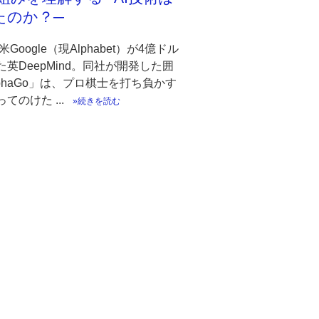
たのか？─
米Google（現Alphabet）が4億ドル
英DeepMind。同社が開発した囲
lphaGo」は、プロ棋士を打ち負かす
てのけた ...
続きを読む