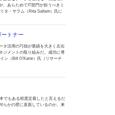
、あらためてIT部門が担うべきミ
サラム（Rita Sallam）氏に
ガートナー
ータ活用の巧拙が業績を大きく左右
ネジメントの取り組みだ。成功に導
Bill O’Kane）氏（リサーチ
。この概念は日本でもある程度定着したと言えるだ
何らかの壁に直面しているのか。来