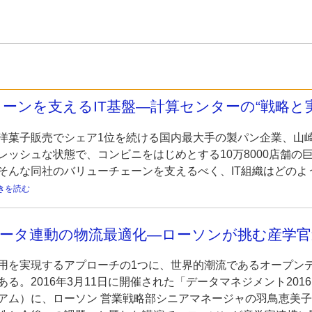
ーンを支えるIT基盤―計算センターの“戦略と実
洋菓子販売でシェア1位を続ける国内最大手の製パン企業、山崎
レッシュな状態で、コンビニをはじめとする10万8000店舗の
そんな同社のバリューチェーンを支えるべく、IT組織はどのよ
きを読む
データ連動の物流最適化―ローソンが挑む産学
用を実現するアプローチの1つに、世界的潮流であるオープン
る。2016年3月11日に開催された「データマネジメント201
アム）に、ローソン 営業戦略部シニアマネージャの羽鳥恵美