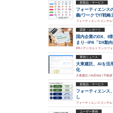
新製品・サービス
フォーティエンスの
義/ワークでIT戦
フォーティエンスコンサル
調査・レポート
国内企業のDX、8
まり─IPA「DX動向
IPA
/
デジタルトランスフォ
事例ニュース
大東建託、AIを活
化
大東建託
/
dotData
/
不動産
新製品・サービス
フォーティエンス
し
フォーティエンスコンサル
ユーザー事例