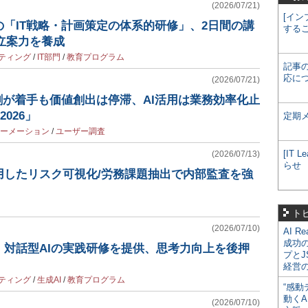
(2026/07/21)
[イン
「IT戦略・計画策定の体系的研修」、2日間の講
する
略立案力を養成
ティング
/
IT部門
/
教育プログラム
記事
応に
(2026/07/21)
割が着手も価値創出は停滞、AI活用は業務効率化止
2026」
定期
ーメーション
/
ユーザー調査
[IT
(2026/07/13)
らせ
用したリスク可視化/労務課題抽出で内部監査を強
ト
(2026/07/10)
AI R
成功
、対話型AIの実践研修を提供、思考力向上を後押
プとJ
経営
ティング
/
生成AI
/
教育プログラム
“感動
動くA
(2026/07/10)