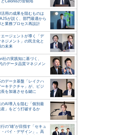
とCelonisの管制塔
AI活用の成果を阻むものは
AJSが説く、部門最適から
却と業務プロセス再設計
タエージェントが導く「デ
マネジメント」の民主化と
用の未来
san社の実践知に基づく、
時代のデータ品質マネジメン
対応のデータ基盤「レイクハ
アーキテクチャ」が、ビジ
成長を加速させる鍵に
業のAI導入を阻む「個別最
遺産」をどう打破するか
行の“雄”が目指す「セキュ
ィ・バイ・デザイン」。高