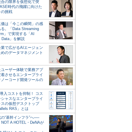
統合の限界を仮想化で突
ASE時代の飛躍に向けた
キの挑戦
の真価は「今この瞬間」の感
。「Data Streaming
form」で実現する「AI
y Data」を解説
企業で広がるAIエージェン
ためのデータマネジメント
？
たユーザー体験で業務アプ
定着させるエンタープライ
けノーコード開発ツールの
の導入コストを抑制！ コス
ンシャスなエンタープライ
ラスの仮想デスクトップ
allels RAS」とは
代の“基幹インフラ”へ──
NOT A HOTEL・DeNAが