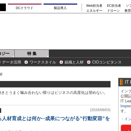
Web担当者
EC担当者
ソ
DCクラウド
製品導入
エネルギー
ドローン
教育
ロジー
特 集
データ活用
ワークスタイル
組織と人材
CIOコンピタンス
材
IT
インプ
動きとうまく噛み合わない限りはビジネスの高度化は望めない。
公開
IT 
Impre
(2026/08/03)
す。
る人材育成とは何か─成果につながる”行動変容”を
・
イ