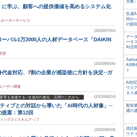
文脈」
」に学ぶ、顧客への提供価値を高めるシステム化
生成
何か─
ルオーダーサービス
の脱
(2026/07/02)
デー
バル1万2000人の人材データベース「DAIKIN
ータ
AI活
管理
San
(2026/06/26)
AX
ト
身代金対応、7割の企業が感染後に方針を決定─ガ
AI
ユーザー調査
ウス
ネス
(2026/06/24)
業変革を加速する─生成AIの進化・活用のこれから
クティブとの対話から導いた「AI時代の人材像」─
製造
適の
提案：第12回
ディングス
/
スキルアップ
信託銀
(2026/06/19)
リテ