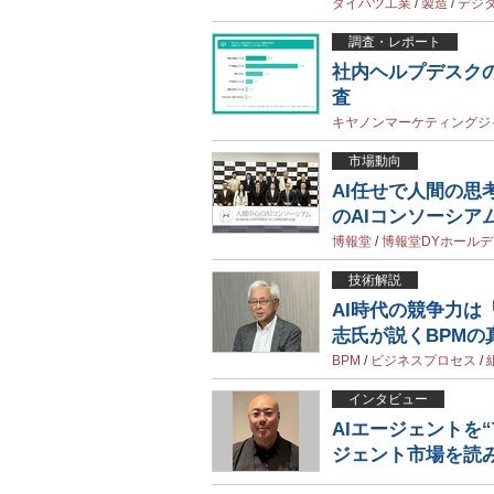
ダイハツ工業
/
製造
/
デジ
調査・レポート
社内ヘルプデスクの
査
キヤノンマーケティングジ
市場動向
AI任せで人間の思
のAIコンソーシア
博報堂
/
博報堂DYホール
技術解説
AI時代の競争力は
志氏が説くBPMの
BPM
/
ビジネスプロセス
/
インタビュー
AIエージェントを“
ジェント市場を読