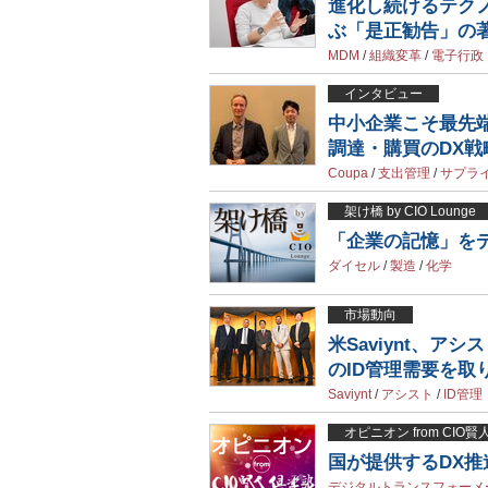
進化し続けるテクノ
ぶ「是正勧告」の
MDM
/
組織変革
/
電子行政
インタビュー
中小企業こそ最先端A
調達・購買のDX戦
Coupa
/
支出管理
/
サプラ
架け橋 by CIO Lounge
「企業の記憶」を
ダイセル
/
製造
/
化学
市場動向
米Saviynt、
のID管理需要を取
Saviynt
/
アシスト
/
ID管理
オピニオン from CIO
国が提供するDX
デジタルトランスフォーメ