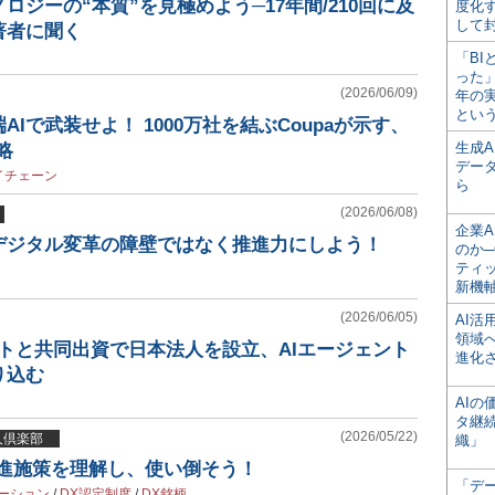
ロジーの“本質”を見極めよう─17年間/210回に及
度化
して
著者に聞く
「BI
った
(2026/06/09)
年の
とい
Iで武装せよ！ 1000万社を結ぶCoupaが示す、
生成
略
デー
イチェーン
ら
(2026/06/08)
企業A
デジタル変革の障壁ではなく推進力にしよう！
のか─
ティ
新機
(2026/06/05)
AI
領域
アシストと共同出資で日本法人を設立、AIエージェント
進化
り込む
AI
タ継
(2026/05/22)
賢人倶楽部
織」
推進施策を理解し、使い倒そう！
「デ
ーション
/
DX認定制度
/
DX銘柄