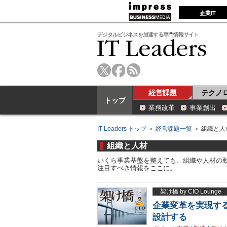
企業IT
デジタルビジネスを加速する専門情報サイト
経営課題
テクノ
トップ
業務改革
事業創出
IT Leaders トップ
＞
経営課題一覧
＞ 組織と人
組織と人材
いくら事業基盤を整えても、組織や人材の
注目すべき情報をここに。
架け橋 by CIO Lounge
企業変革を実現す
設計する