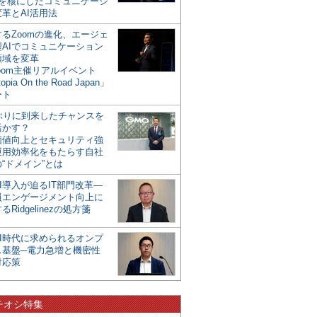
mを核にしたコミュニケーシ
革とAI活用法
るZoomの進化、エージェ
型AIでコミュニケーション
領域を変革
oom主催リアルイベント
opia On the Road Japan」
ート
年ぶりに到来したチャンスを
活かす？
価値向上とセキュリティ強
運用効率化をもたらす自社
“ドメイン”とは
I導入が迫るIT部門改革―
員エンゲージメント向上に
るRidgelinezの処方箋
AI時代に求められるオンプ
ス基盤─電力急増と機密性
対応策
チオシ特集