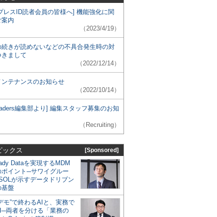
プレスID読者会員の皆様へ] 機能強化に関
ご案内
（2023/4/19）
の続きが読めないなどの不具合発生時の対
つきまして
（2022/12/14）
メンテナンスのお知らせ
（2022/10/14）
 Leaders編集部より] 編集スタッフ募集のお知
（Recruiting）
ピックス
[Sponsored]
eady Dataを実現するMDM
のポイント─サワイグルー
SOLが示すデータドリブン
の基盤
デモ”で終わるAIと、実務で
I─両者を分ける「業務の