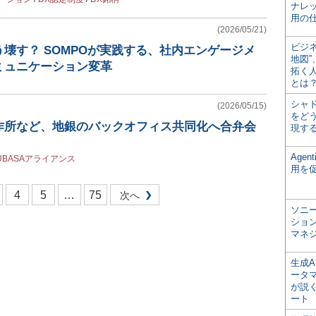
ナレ
用の仕
(2026/05/21)
ビジ
壊す？ SOMPOが実践する、社内エンゲージメ
地図
ミュニケーション変革
拓く
とは
シャ
(2026/05/15)
をどう
作所など、地銀のバックオフィス共同化へ合弁会
現す
Age
UBASAアライアンス
用を
4
5
…
75
次へ
ソニ
ショ
マネ
生成
ータ
が説く
ート