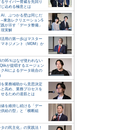
するサイバー脅威を先回り
封じ込める極意とは
とAI、ぶつかる壁は同じだ
」─東急レクリエーション5
実践が示す「データ整備」
う現実解
AI活用の第一歩はマスター
タマネジメント（MDM）か
Iの95％はなぜ使われない
Qlikが提唱するエージェン
ックAIによるデータ統合の
軸
活用を業務補助から意思決定
へと高め、業務プロセスを
させるための道筋とは
の価値を維持し続ける「デー
続供給の型」と「横断組
ータの民主化」の実践法！