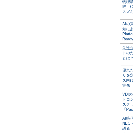
物理
破。C
スズ
AI
知にある
Plat
Read
先進
トの
とは
優れ
リを
ズ向
実像
VDI
トコ
ズク
「Par
AI時
NEC・
語る