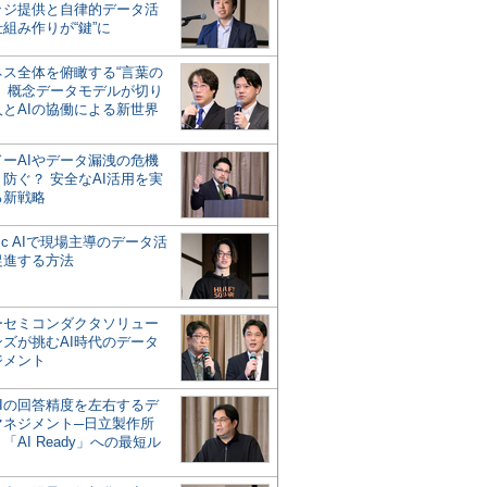
ッジ提供と自律的データ活
組み作りが“鍵”に
ネス全体を俯瞰する“言葉の
”、概念データモデルが切り
人とAIの協働による新世界
？
ドーAIやデータ漏洩の危機
防ぐ？ 安全なAI活用を実
る新戦略
ntic AIで現場主導のデータ活
促進する方法
ーセミコンダクタソリュー
ンズが挑むAI時代のデータ
ジメント
AIの回答精度を左右するデ
マネジメント─日立製作所
「AI Ready」への最短ル