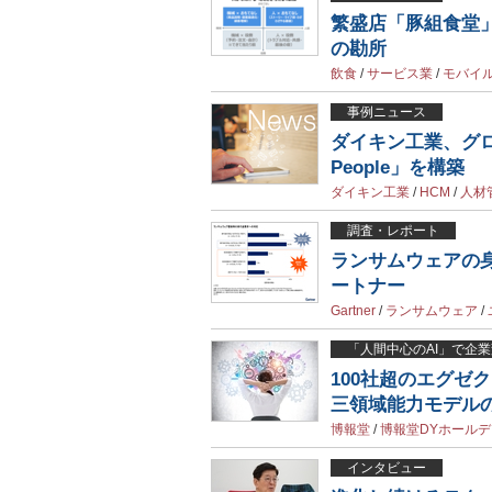
繁盛店「豚組食堂
の勘所
飲食
/
サービス業
/
モバイ
事例ニュース
ダイキン工業、グロー
People」を構築
ダイキン工業
/
HCM
/
人材
調査・レポート
ランサムウェアの
ートナー
Gartner
/
ランサムウェア
/
「人間中心のAI」で企
100社超のエグゼ
三領域能力モデルの
博報堂
/
博報堂DYホール
インタビュー