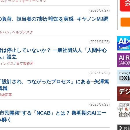
タルトランスフォーメーション
(2026/07/27)
負荷、担当者の7割が増加を実感─キヤノンMJ調
ャパン
/
ヘルプデスク
(2026/07/23)
考は停止していないか？ 一般社団法人「人間中心
ム」設立
ディングス
/
日立製作所
(2026/07/23)
「設計され、つながったプロセス」にある─矢澤篤
真髄
組織変革
(2026/07/23)
市民開発”する「NCAB」とは？ 黎明期のAIエー
み解く
お