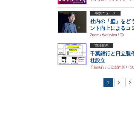
事例ニュース
社内の「壁」をどう
ント向上によるコ
Zoom
/
Workvivo
/
EX
市場動向
千葉銀行と日立製
社設立
千葉銀行
/
日立製作所
/
TS
1
2
3