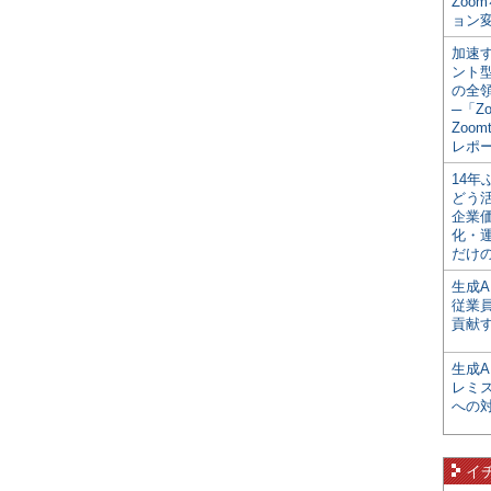
Zoo
ョン変
加速す
ント
の全
─「Z
Zoomt
レポ
14
どう
企業
化・
だけの
生成A
従業
貢献す
生成
レミ
への
イ