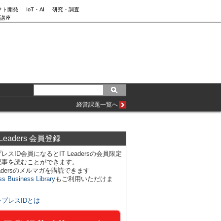
フト開発
IoT・AI
研究・調査
講座
経営課題一覧へ
 Leaders 会員登録
レスID会員になるとIT Leadersの会員限定
記事を読むことができます。
Leadersのメルマガを購読できます
ss Business Library
もご利用いただけま
ンプレスIDとは