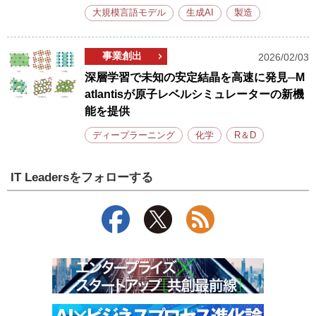
大規模言語モデル
生成AI
製造
事業創出
2026/02/03
深層学習で未知の安定結晶を高速に発見─M
atlantisが原子レベルシミュレーターの新機
能を提供
ディープラーニング
化学
R＆D
IT Leadersをフォローする