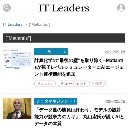
IT Leaders
＞ ["Matlantis"]
["Matlantis"]
AI
2026/05/28
計算化学の“最後の壁”を取り除く─Matlanti
sが原子レベルシミュレーターにAIエージェ
ント連携機能を追加
Matlantis
AIエージェント
化学
データマネジメント
2026/03/25
「データ量の勝負は終わり、モデルの設計
能力が競争力のカギ」─丸山宏氏が説くAIと
データの本質