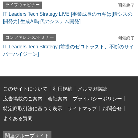
ライブウェビナー
開催終了
IT Leaders Tech Strategy LIVE [事業成長のカギは[情シスの
開発力] 生成AI時代のシステム開発]
コンファレンス/セミナー
開催終了
IT Leaders Tech Strategy [前提のゼロトラスト、不断のサイ
バーハイジーン]
このサイトについて
利用規約
メルマガ購読
広告掲載のご案内
会社案内
プライバシーポリシー
特定商取引法に基づく表示
サイトマップ
お問合せ
よくある質問
関連グループサイト