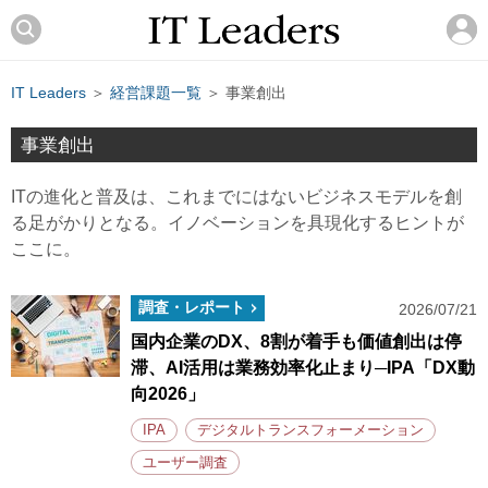
IT Leaders
＞
経営課題一覧
＞ 事業創出
事業創出
ITの進化と普及は、これまでにはないビジネスモデルを創
る足がかりとなる。イノベーションを具現化するヒントが
ここに。
調査・レポート
2026/07/21
国内企業のDX、8割が着手も価値創出は停
滞、AI活用は業務効率化止まり─IPA「DX動
向2026」
IPA
デジタルトランスフォーメーション
ユーザー調査