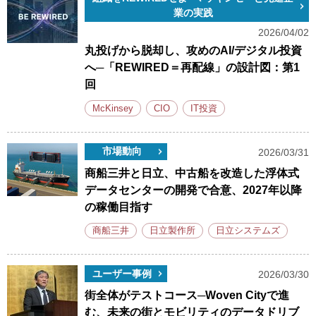
業の実践
2026/04/02
丸投げから脱却し、攻めのAI/デジタル投資
へ─「REWIRED＝再配線」の設計図：第1
回
McKinsey
CIO
IT投資
市場動向
2026/03/31
商船三井と日立、中古船を改造した浮体式
データセンターの開発で合意、2027年以降
の稼働目指す
商船三井
日立製作所
日立システムズ
ユーザー事例
2026/03/30
街全体がテストコース─Woven Cityで進
む、未来の街とモビリティのデータドリブ