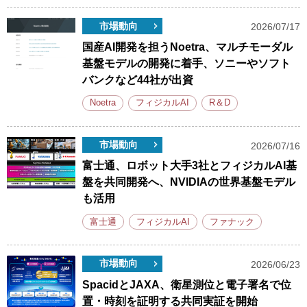
市場動向
2026/07/17
国産AI開発を担うNoetra、マルチモーダル
基盤モデルの開発に着手、ソニーやソフト
バンクなど44社が出資
Noetra
フィジカルAI
R＆D
市場動向
2026/07/16
富士通、ロボット大手3社とフィジカルAI基
盤を共同開発へ、NVIDIAの世界基盤モデル
も活用
富士通
フィジカルAI
ファナック
市場動向
2026/06/23
SpacidとJAXA、衛星測位と電子署名で位
置・時刻を証明する共同実証を開始