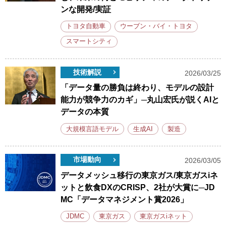
ンな開発/実証
トヨタ自動車
ウーブン・バイ・トヨタ
スマートシティ
技術解説
2026/03/25
「データ量の勝負は終わり、モデルの設計
能力が競争力のカギ」─丸山宏氏が説くAIと
データの本質
大規模言語モデル
生成AI
製造
市場動向
2026/03/05
データメッシュ移行の東京ガス/東京ガスiネ
ットと飲食DXのCRISP、2社が大賞に─JD
MC「データマネジメント賞2026」
JDMC
東京ガス
東京ガスiネット