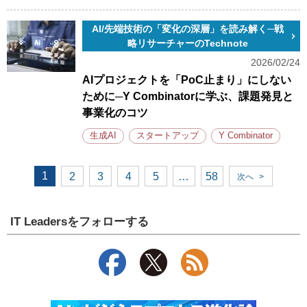
AI/先端技術の「変化の深層」を読み解く─戦
略リサーチャーのTechnote
2026/02/24
AIプロジェクトを「PoC止まり」にしない
ために─Y Combinatorに学ぶ、課題発見と
事業化のコツ
生成AI
スタートアップ
Y Combinator
1
2
3
4
5
…
58
次へ
>
IT Leadersをフォローする