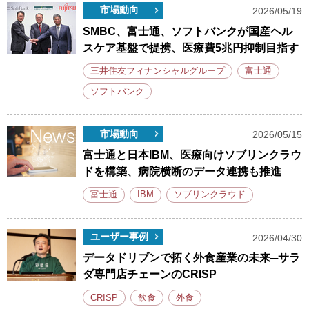
市場動向
2026/05/19
SMBC、富士通、ソフトバンクが国産ヘル
スケア基盤で提携、医療費5兆円抑制目指す
三井住友フィナンシャルグループ
富士通
ソフトバンク
市場動向
2026/05/15
富士通と日本IBM、医療向けソブリンクラウ
ドを構築、病院横断のデータ連携も推進
富士通
IBM
ソブリンクラウド
ユーザー事例
2026/04/30
データドリブンで拓く外食産業の未来─サラ
ダ専門店チェーンのCRISP
CRISP
飲食
外食