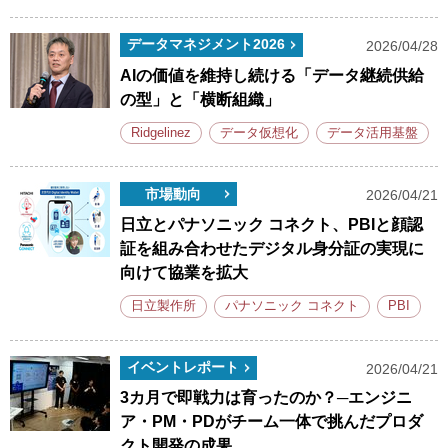
データマネジメント2026
2026/04/28
AIの価値を維持し続ける「データ継続供給
の型」と「横断組織」
Ridgelinez
データ仮想化
データ活用基盤
市場動向
2026/04/21
日立とパナソニック コネクト、PBIと顔認
証を組み合わせたデジタル身分証の実現に
向けて協業を拡大
日立製作所
パナソニック コネクト
PBI
イベントレポート
2026/04/21
3カ月で即戦力は育ったのか？─エンジニ
ア・PM・PDがチーム一体で挑んだプロダ
クト開発の成果