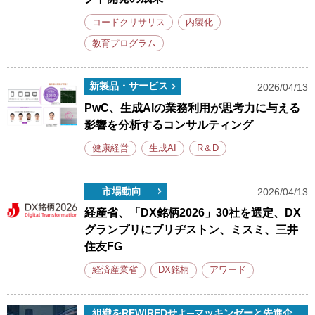
コードクリサリス
内製化
教育プログラム
新製品・サービス
2026/04/13
PwC、生成AIの業務利用が思考力に与える
影響を分析するコンサルティング
健康経営
生成AI
R＆D
市場動向
2026/04/13
経産省、「DX銘柄2026」30社を選定、DX
グランプリにブリヂストン、ミスミ、三井
住友FG
経済産業省
DX銘柄
アワード
組織をREWIREDせよ─マッキンゼーと先進企