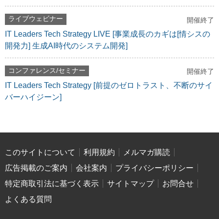
ライブウェビナー
開催終了
IT Leaders Tech Strategy LIVE [事業成長のカギは[情シスの
開発力] 生成AI時代のシステム開発]
コンファレンス/セミナー
開催終了
IT Leaders Tech Strategy [前提のゼロトラスト、不断のサイ
バーハイジーン]
このサイトについて
利用規約
メルマガ購読
広告掲載のご案内
会社案内
プライバシーポリシー
特定商取引法に基づく表示
サイトマップ
お問合せ
よくある質問