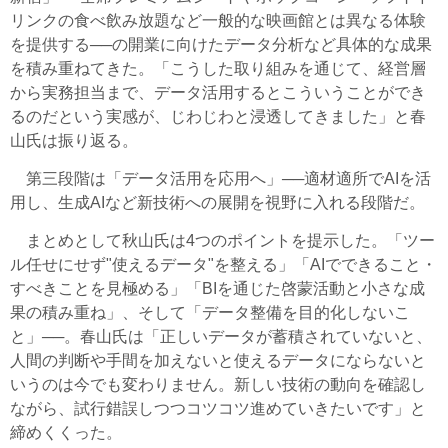
リンクの食べ飲み放題など一般的な映画館とは異なる体験
を提供する──の開業に向けたデータ分析など具体的な成果
を積み重ねてきた。「こうした取り組みを通じて、経営層
から実務担当まで、データ活用するとこういうことができ
るのだという実感が、じわじわと浸透してきました」と春
山氏は振り返る。
第三段階は「データ活用を応用へ」──適材適所でAIを活
用し、生成AIなど新技術への展開を視野に入れる段階だ。
まとめとして秋山氏は4つのポイントを提示した。「ツー
ル任せにせず"使えるデータ"を整える」「AIでできること・
すべきことを見極める」「BIを通じた啓蒙活動と小さな成
果の積み重ね」、そして「データ整備を目的化しないこ
と」──。春山氏は「正しいデータが蓄積されていないと、
人間の判断や手間を加えないと使えるデータにならないと
いうのは今でも変わりません。新しい技術の動向を確認し
ながら、試行錯誤しつつコツコツ進めていきたいです」と
締めくくった。