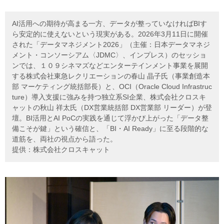
AI活用への期待が高まる一方、データが整っていなければBIす
ら安定的に使えないという現実がある。2026年3月11日に開催
された「データマネジメント2026」（主催：日本データマネジ
メント・コンソーシアム〈JDMC〉、インプレス）のセッショ
ンでは、１０９シネマズなどエンターテインメント事業を展開
する株式会社東急レクリエーションの春山 晶子氏（事業創造本
部 マーケティング統括部長）と、OCI（Oracle Cloud Infrastruc
ture）導入支援に強みを持つ独立系SI企業、株式会社クロスキ
ャットの秋山 祥太氏（DX営業統括部 DX営業部 リーダー）が登
壇。BI活用とAI PoCの実践を通じて浮かび上がった「データ整
備こそが鍵」という確信と、「BI・AI Ready」に至る段階的な
道筋を、両社の視点から語った。
提供：株式会社クロスキャット