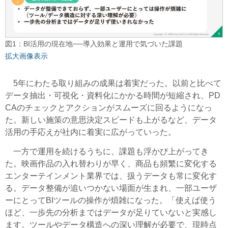
図1：BI活用の現在地──導入効果と運用で気づいた課題
拡大画像表示
5年にわたる取り組みの成果は着実だった。以前と比べて
データ抽出・可視化・資料化にかかる時間が短縮され、PD
CAのチェックとアクションがスムーズに回るようになっ
た。新しい施策の意思決定スピードも上がるなど、データ
活用の手応えが社内に着実に広がっていった。
一方で運用を続けるうちに、課題も浮かび上がってき
た。映画作品の入れ替わりが早く、商品も頻繁に変化する
エンターテインメント業界では、扱うデータも常に変化す
る。データ整備が追いつかない場面が生まれ、一部ユーザ
ーにとってBIツールの操作が煩雑になった。「使えば使う
ほど、一歩先の分析まではデータが足りていないと実感し
ます。ツールやデータ構造への深い理解が必要で、現時点