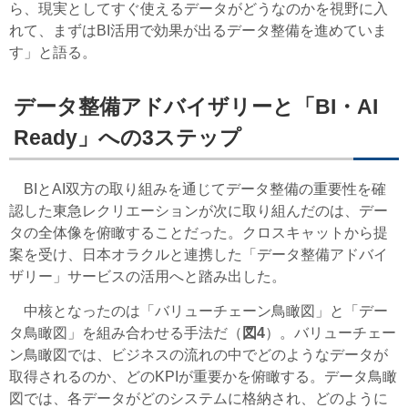
ら、現実としてすぐ使えるデータがどうなのかを視野に入
れて、まずはBI活用で効果が出るデータ整備を進めていま
す」と語る。
データ整備アドバイザリーと「BI・AI
Ready」への3ステップ
BIとAI双方の取り組みを通じてデータ整備の重要性を確
認した東急レクリエーションが次に取り組んだのは、デー
タの全体像を俯瞰することだった。クロスキャットから提
案を受け、日本オラクルと連携した「データ整備アドバイ
ザリー」サービスの活用へと踏み出した。
中核となったのは「バリューチェーン鳥瞰図」と「デー
タ鳥瞰図」を組み合わせる手法だ（
図4
）。バリューチェー
ン鳥瞰図では、ビジネスの流れの中でどのようなデータが
取得されるのか、どのKPIが重要かを俯瞰する。データ鳥瞰
図では、各データがどのシステムに格納され、どのように