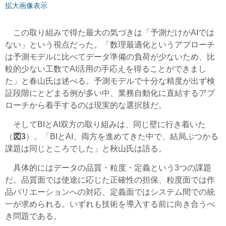
拡大画像表示
この取り組みで得た最大の気づきは「予測だけがAIでは
ない」という視点だった。「数理最適化というアプローチ
は予測モデルに比べてデータ準備の負荷が少ないため、比
較的少ない工数でAI活用の手応えを得ることができまし
た」と春山氏は述べる。予測モデルで十分な精度が出ず検
証段階にとどまる例が多い中、業務自動化に直結するアプ
ローチから着手するのは現実的な選択肢だ。
そしてBIとAI双方の取り組みは、同じ壁に行き着いた
（
図3
）。「BIとAI、両方を進めてきた中で、結局ぶつかる
課題は同じところでした」と秋山氏は語る。
具体的にはデータの品質・粒度・定義という3つの課題
だ。品質面では使途に応じた正確性の担保、粒度面では作
品バリエーションへの対応、定義面ではシステム間での統
一が求められる。いずれも技術を導入する前に向き合うべ
き問題である。