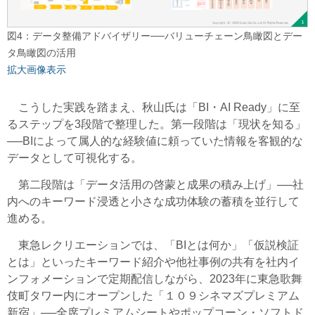
図4：データ整備アドバイザリー──バリューチェーン鳥瞰図とデー
タ鳥瞰図の活用
拡大画像表示
こうした実践を踏まえ、秋山氏は「BI・AI Ready」に至
るステップを3段階で整理した。第一段階は「現状を知る」
──BIによって属人的な経験値に頼っていた情報を客観的な
データとして可視化する。
第二段階は「データ活用の啓蒙と成果の積み上げ」──社
内へのキーワード浸透と小さな成功体験の蓄積を並行して
進める。
東急レクリエーションでは、「BIとは何か」「仮説検証
とは」といったキーワード紹介や他社事例の共有を社内イ
ンフォメーションで定期配信しながら、2023年に東急歌舞
伎町タワー内にオープンした「１０９シネマズプレミアム
新宿」──全席プレミアムシートやポップコーン・ソフトド