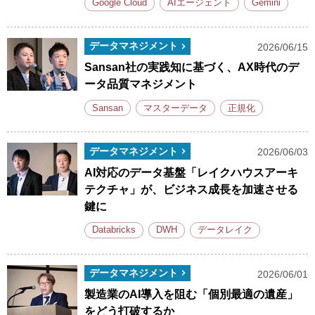
Google Cloud
AIエージェント
Gemini
データマネジメント
2026/06/15
Sansan社の実践知に基づく、AX時代のデ
ータ品質マネジメント
Sansan
マスターデータ
正規化
データマネジメント
2026/06/03
AI対応のデータ基盤「レイクハウスアーキ
テクチャ」が、ビジネス成長を加速させる
鍵に
Databricks
DWH
データレイク
データマネジメント
2026/06/01
製造業のAI導入を阻む「個別最適の遺産」
をどう打破するか