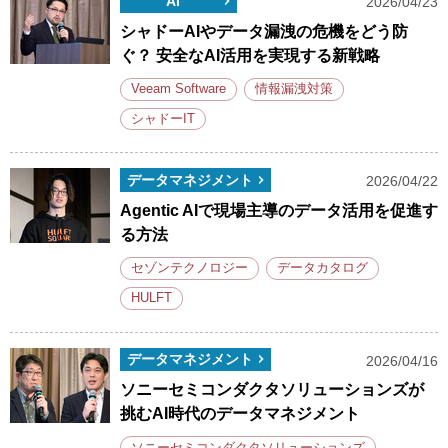
AI
2026/04/23
シャドーAIやデータ漏洩の危機をどう防
ぐ？ 安全なAI活用を実現する新戦略
Veeam Software
情報漏洩対策
シャドーIT
データマネジメント
2026/04/22
Agentic AIで現場主導のデータ活用を促進す
る方法
セゾンテクノロジー
データカタログ
HULFT
データマネジメント
2026/04/16
ソニーセミコンダクタソリューションズが
挑むAI時代のデータマネジメント
ソニーセミコンダクタソリューションズ