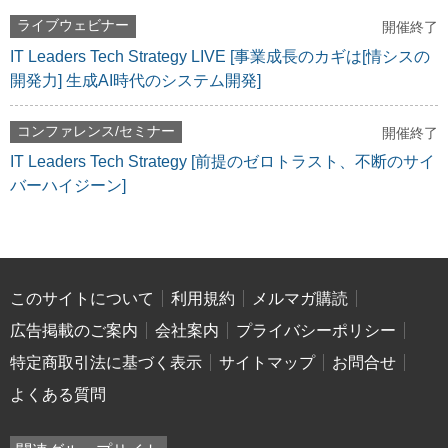
ライブウェビナー
開催終了
IT Leaders Tech Strategy LIVE [事業成長のカギは[情シスの
開発力] 生成AI時代のシステム開発]
コンファレンス/セミナー
開催終了
IT Leaders Tech Strategy [前提のゼロトラスト、不断のサイ
バーハイジーン]
このサイトについて
利用規約
メルマガ購読
広告掲載のご案内
会社案内
プライバシーポリシー
特定商取引法に基づく表示
サイトマップ
お問合せ
よくある質問