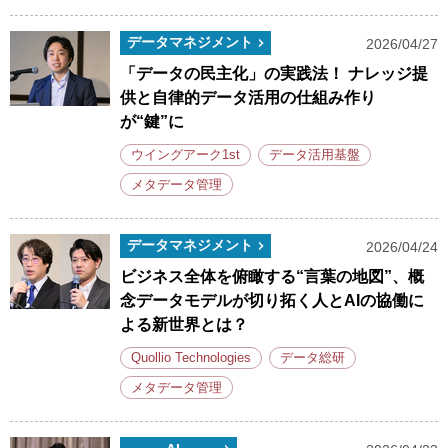
データマネジメント
2026/04/27
「データの民主化」の実践法！ ナレッジ提
供と自律的データ活用の仕組み作り
が“鍵”に
ウイングアーク1st
データ活用基盤
メタデータ管理
データマネジメント
2026/04/24
ビジネス全体を俯瞰する“言葉の地図”、概
念データモデルが切り拓く人とAIの協働に
よる新世界とは？
Quollio Technologies
データ総研
メタデータ管理