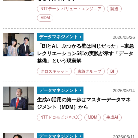
NTTデータ バリュー・エンジニア
製造
MDM
データマネジメント
2026/05/26
「BIとAI、ぶつかる壁は同じだった」─東急
レクリエーション5年の実践が示す「データ
整備」という現実解
クロスキャット
東急グループ
BI
データマネジメント
2026/05/14
生成AI活用の第一歩はマスターデータマネ
ジメント（MDM）から
NTTドコモビジネスX
MDM
生成AI
データマネジメント
2026/05/11