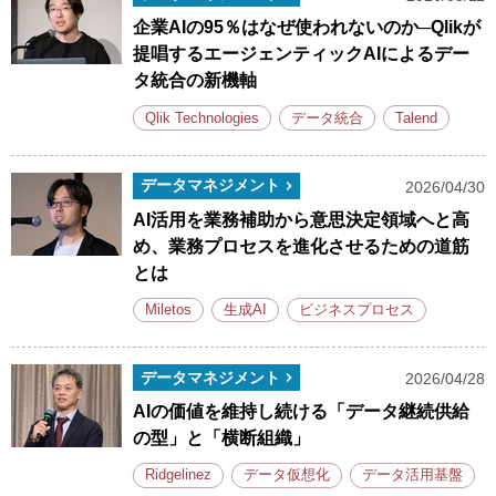
企業AIの95％はなぜ使われないのか─Qlikが
提唱するエージェンティックAIによるデー
タ統合の新機軸
Qlik Technologies
データ統合
Talend
データマネジメント
2026/04/30
AI活用を業務補助から意思決定領域へと高
め、業務プロセスを進化させるための道筋
とは
Miletos
生成AI
ビジネスプロセス
データマネジメント
2026/04/28
AIの価値を維持し続ける「データ継続供給
の型」と「横断組織」
Ridgelinez
データ仮想化
データ活用基盤