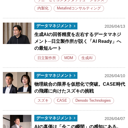
内製化
Metafindコンサルティング
データマネジメント
2026/04/13
生成AIの回答精度を左右するデータマネジ
メント─日立製作所が説く「AI Ready」へ
の最短ルート
日立製作所
MDM
生成AI
データマネジメント
2026/04/10
物理統合の限界を仮想化で突破。CASE時代
の飛躍に向けたスズキの挑戦
スズキ
CASE
Denodo Technologies
データマネジメント
2026/04/07
AIの真価は「今この瞬間」の感知にある。