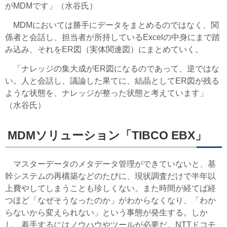
がMDMです」（水谷氏）
MDMにおいては勝手にデータをまとめるのではなく、関
係者と会話し、担当者が所持しているExcelの中身にまで踏
み込み、それをER図（実体関連図）にまとめていく。
「ナレッジの集大成がER図になるのであって、逆ではな
い。人と会話し、議論した果てに、結晶としてER図が残る
ような状態を、ナレッジが整った状態と考えています」
（水谷氏）
MDMソリューション「TIBCO EBX」
マスターデータのメタデータ管理ができていないと、基
幹システムの再構築などのたびに、現状調査だけで半年以
上費やしてしまうことも珍しくない。また時間が経てば経
つほど「なぜそうなったのか」がわからなくなり、「わか
らないから変えられない」という事態が発生する。しか
し、着手するにはノウハウやツールが必要だ。NTTドコモ