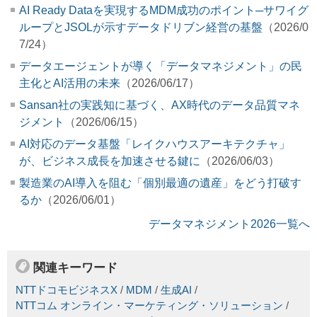
AI Ready Dataを実現するMDM成功のポイント─サワイグ
ループとJSOLが示すデータドリブン経営の基盤
（2026/0
7/24）
データエージェントが導く「データマネジメント」の民
主化とAI活用の未来
（2026/06/17）
Sansan社の実践知に基づく、AX時代のデータ品質マネ
ジメント
（2026/06/15）
AI対応のデータ基盤「レイクハウスアーキテクチャ」
が、ビジネス成長を加速させる鍵に
（2026/06/03）
製造業のAI導入を阻む「個別最適の遺産」をどう打破す
るか
（2026/06/01）
データマネジメント2026一覧へ
関連キーワード
NTTドコモビジネスX
/
MDM
/
生成AI
/
NTTコム オンライン・マーケティング・ソリューション
/