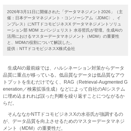
2026年3月11日に開催された「データマネジメント2026」（主
催：日本データマネジメント・コンソーシアム〈JDMC〉、イ
ンプレス）にNTTドコモビジネスX データマネジメントソリュ
ーション部 MDM エバンジェリスト 水谷哲氏が登壇。生成AIの
活用におけるマスターデータマネジメント（MDM）の重要性
と、MDMの役割について解説した。
提供：NTTドコモビジネスX株式会社
生成AIの最前線では、ハルシネーション対策からデータ
品質に重点が移っている。低品質なデータは低品質なアウ
トプットを生むだけでなく、RAG（Retrieval-Augmented G
eneration／検索拡張生成）などによって自社のAIシステム
に埋め込まれれば誤った判断を繰り返すことにつながるか
らだ。
そんななかNTTドコモビジネスXの水谷氏が強調するの
が、データ品質を向上させるためのマスターデータマネジ
メント（MDM）の重要性だ。