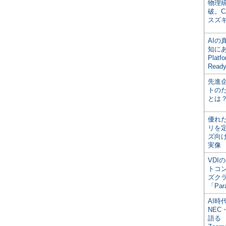
物理
破。C
スズ
AI
知にある
Plat
Read
先進
トの
とは
優れ
リを
ズ向
実像
VDI
トコ
ズク
「Par
AI時
NEC・
語る