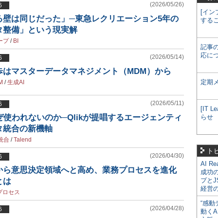
(2026/05/26)
6
[イン
かる壁は同じだった」─東急レクリエーション5年の
する
タ整備」という現実解
ープ
/
BI
記事
応に
(2026/05/14)
6
歩はマスターデータマネジメント（MDM）から
定期
M
/
生成AI
(2026/05/11)
6
[IT
なぜ使われないのか─Qlikが提唱するエージェンティ
らせ
タ統合の新機軸
統合
/
Talend
ト
(2026/04/30)
6
AI R
助から意思決定領域へと高め、業務プロセスを進化
成功
とは
プとJ
経営
プロセス
“感動
(2026/04/28)
6
動くA