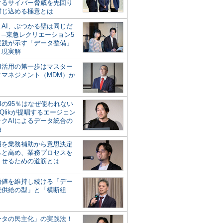
するサイバー脅威を先回り
封じ込める極意とは
とAI、ぶつかる壁は同じだ
」─東急レクリエーション5
実践が示す「データ整備」
う現実解
AI活用の第一歩はマスター
タマネジメント（MDM）か
Iの95％はなぜ使われない
Qlikが提唱するエージェン
ックAIによるデータ統合の
軸
活用を業務補助から意思決定
へと高め、業務プロセスを
させるための道筋とは
の価値を維持し続ける「デー
続供給の型」と「横断組
ータの民主化」の実践法！