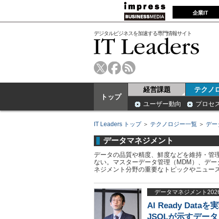
企業IT
デジタルビジネスを加速する専門情報サイト
経営課題
テクノ
トップ
ユーザー動向
プロセ
IT Leaders トップ
＞
テクノロジー一覧
＞
デー
データマネジメント
データの品質や精度、鮮度などを維持・管理
ない。マスターデータ管理（MDM）、デー
ネジメント分野の重要なトピックやニュー
データマネジメント202
AI Ready D
JSOLが示すデー