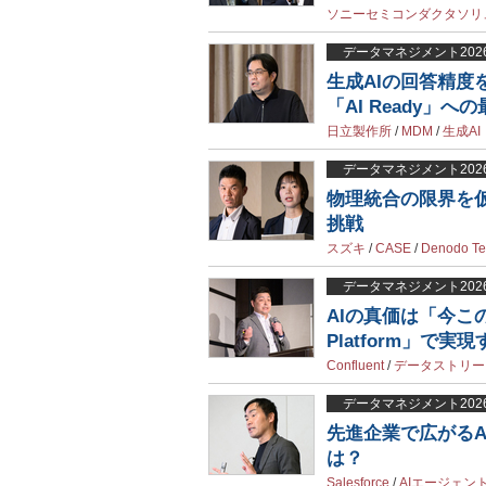
ソニーセミコンダクタソリ
データマネジメント202
生成AIの回答精度
「AI Ready」へ
日立製作所
/
MDM
/
生成AI
データマネジメント202
物理統合の限界を仮
挑戦
スズキ
/
CASE
/
Denodo Te
データマネジメント202
AIの真価は「今この瞬
Platform」で実現
Confluent
/
データストリー
データマネジメント202
先進企業で広がる
は？
Salesforce
/
AIエージェン