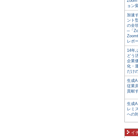
Zoo
ョン変
加速す
ント
の全
─「Z
Zoomt
レポ
14
どう
企業
化・
だけの
生成A
従業
貢献す
生成
レミ
への
イ