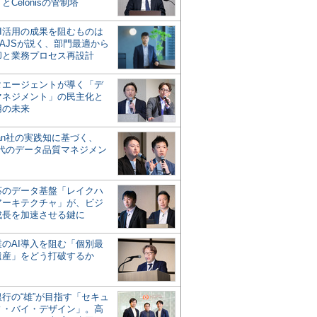
とCelonisの管制塔
AI活用の成果を阻むものは
AJSが説く、部門最適から
却と業務プロセス再設計
タエージェントが導く「デ
マネジメント」の民主化と
用の未来
san社の実践知に基づく、
時代のデータ品質マネジメン
対応のデータ基盤「レイクハ
アーキテクチャ」が、ビジ
成長を加速させる鍵に
業のAI導入を阻む「個別最
遺産」をどう打破するか
行の“雄”が目指す「セキュ
ィ・バイ・デザイン」。高