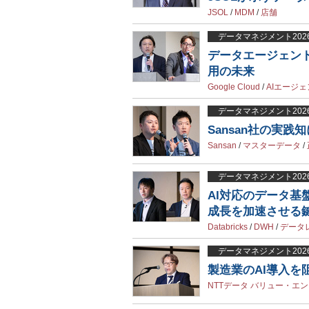
JSOL
/
MDM
/
店舗
データマネジメント202
データエージェン
用の未来
Google Cloud
/
AIエージ
データマネジメント202
Sansan社の実
Sansan
/
マスターデータ
/
データマネジメント202
AI対応のデータ
成長を加速させる
Databricks
/
DWH
/
データ
データマネジメント202
製造業のAI導入
NTTデータ バリュー・エ