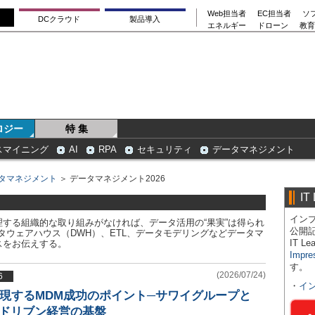
Web担当者
EC担当者
ソ
DCクラウド
製品導入
エネルギー
ドローン
教育
ロジー
特 集
スマイニング
AI
RPA
セキュリティ
データマネジメント
タマネジメント
＞ データマネジメント2026
IT
インプ
する組織的な取り組みがなければ、データ活用の“果実”は得られ
公開
タウェアハウス（DWH）、ETL、データモデリングなどデータマ
IT 
スをお伝えする。
Impre
す。
(2026/07/24)
6
・
イ
ataを実現するMDM成功のポイント─サワイグループと
タドリブン経営の基盤