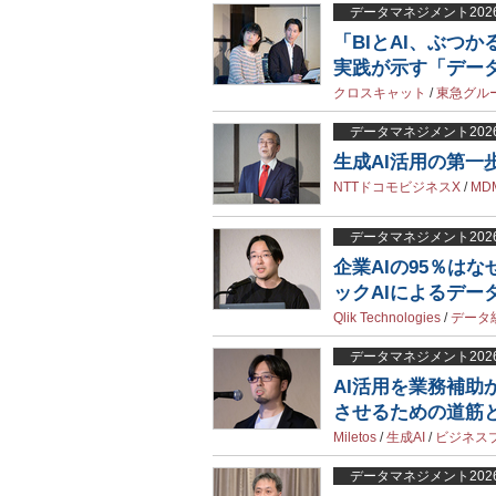
データマネジメント202
「BIとAI、ぶつ
実践が示す「デー
クロスキャット
/
東急グル
データマネジメント202
生成AI活用の第一
NTTドコモビジネスX
/
MD
データマネジメント202
企業AIの95％は
ックAIによるデー
Qlik Technologies
/
データ
データマネジメント202
AI活用を業務補
させるための道筋
Miletos
/
生成AI
/
ビジネス
データマネジメント202