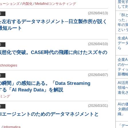
度化
ューションズ
/
内製化
/
Metafindコンサルティング
して
(2026/04/13)
6
「BI
った
を左右するデータマネジメント─日立製作所が説く
年の
の最短ルート
とい
生成
デー
(2026/04/10)
6
ら
想化で突破。CASE時代の飛躍に向けたスズキの
企業A
のか─
chnologies
ティ
新機
(2026/04/07)
6
間」の感知にある。「Data Streaming
AI
領域
する「AI Ready Data」を解説
進化
ミング
AI
(2026/03/31)
6
タ継
AIエージェントのためのデータマネジメントと
織」
「デ
ト
/
Informatica