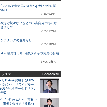
プレスID読者会員の皆様へ] 機能強化に関
ご案内
（2023/4/19）
の続きが読めないなどの不具合発生時の対
つきまして
（2022/12/14）
メンテナンスのお知らせ
（2022/10/14）
 Leaders編集部より] 編集スタッフ募集のお知
（Recruiting）
ピックス
[Sponsored]
eady Dataを実現するMDM
のポイント─サワイグルー
SOLが示すデータドリブン
の基盤
デモ”で終わるAIと、実務で
I─両者を分ける「業務の