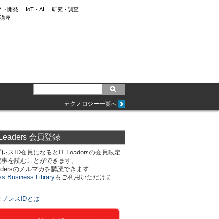
フト開発
IoT・AI
研究・調査
講座
テクノロジー一覧へ
 Leaders 会員登録
レスID会員になるとIT Leadersの会員限定
記事を読むことができます。
Leadersのメルマガを購読できます
ss Business Library
もご利用いただけま
ンプレスIDとは