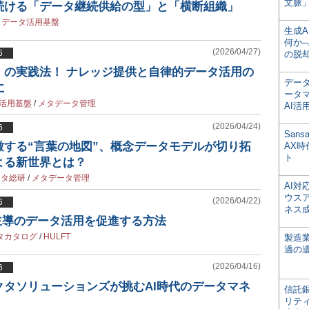
文脈」
し続ける「データ継続供給の型」と「横断組織」
/
データ活用基盤
生成
何か─
(2026/04/27)
6
の脱
」の実践法！ ナレッジ提供と自律的データ活用の
デー
に
ータ
活用基盤
/
メタデータ管理
AI活
(2026/04/24)
6
San
瞰する“言葉の地図”、概念データモデルが切り拓
AX
ト
よる新世界とは？
ータ総研
/
メタデータ管理
AI
ウス
(2026/04/22)
6
ネス
で現場主導のデータ活用を促進する方法
タカタログ
/
HULFT
製造
適の
(2026/04/16)
6
クタソリューションズが挑むAI時代のデータマネ
信託銀
リテ