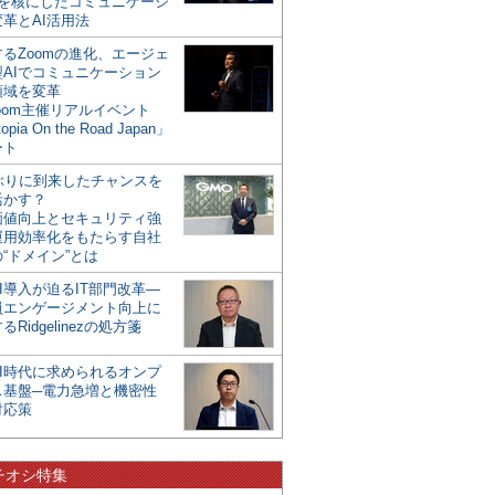
mを核にしたコミュニケーシ
革とAI活用法
るZoomの進化、エージェ
型AIでコミュニケーション
領域を変革
oom主催リアルイベント
opia On the Road Japan」
ート
年ぶりに到来したチャンスを
活かす？
価値向上とセキュリティ強
運用効率化をもたらす自社
“ドメイン”とは
I導入が迫るIT部門改革―
員エンゲージメント向上に
るRidgelinezの処方箋
AI時代に求められるオンプ
ス基盤─電力急増と機密性
対応策
チオシ特集