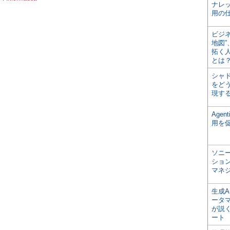
ナレ
用の仕
ビジ
地図
拓く
とは
シャ
をどう
現す
Age
用を
ソニ
ショ
マネ
生成
ータ
が説く
ート