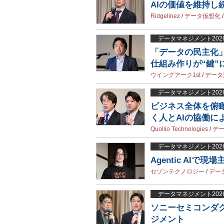
AIの価値を維持
Ridgelinez
/
データ仮想化
データマネジメント202
「データの民主化
仕組み作りが“鍵”
ウイングアーク1st
/
データ
データマネジメント202
ビジネス全体を俯
く人とAIの協働に
Quollio Technologies
/
デ
データマネジメント202
Agentic AI
セゾンテクノロジー
/
デー
データマネジメント202
ソニーセミコンダ
ジメント