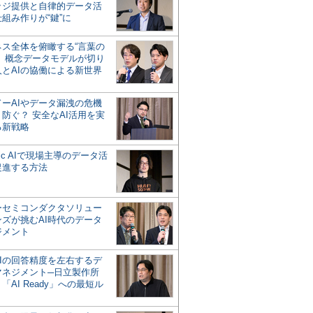
ッジ提供と自律的データ活
組み作りが“鍵”に
ネス全体を俯瞰する“言葉の
”、概念データモデルが切り
人とAIの協働による新世界
？
ドーAIやデータ漏洩の危機
防ぐ？ 安全なAI活用を実
る新戦略
ntic AIで現場主導のデータ活
促進する方法
ーセミコンダクタソリュー
ンズが挑むAI時代のデータ
ジメント
AIの回答精度を左右するデ
マネジメント─日立製作所
「AI Ready」への最短ル