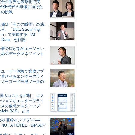
統合の限界を仮想化で突
ASE時代の飛躍に向けた
キの挑戦
の真価は「今この瞬間」の感
。「Data Streaming
form」で実現する「AI
y Data」を解説
企業で広がるAIエージェン
ためのデータマネジメント
？
たユーザー体験で業務アプ
定着させるエンタープライ
けノーコード開発ツールの
の導入コストを抑制！ コス
ンシャスなエンタープライ
ラスの仮想デスクトップ
allels RAS」とは
代の“基幹インフラ”へ──
NOT A HOTEL・DeNAが