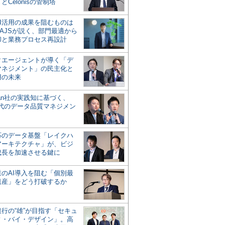
とCelonisの管制塔
AI活用の成果を阻むものは
AJSが説く、部門最適から
却と業務プロセス再設計
タエージェントが導く「デ
マネジメント」の民主化と
用の未来
san社の実践知に基づく、
時代のデータ品質マネジメン
対応のデータ基盤「レイクハ
アーキテクチャ」が、ビジ
成長を加速させる鍵に
業のAI導入を阻む「個別最
遺産」をどう打破するか
行の“雄”が目指す「セキュ
ィ・バイ・デザイン」。高