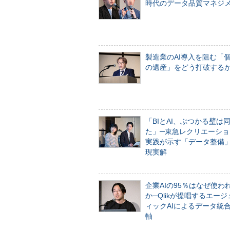
時代のデータ品質マネジ
製造業のAI導入を阻む「
の遺産」をどう打破する
「BIとAI、ぶつかる壁は
た」─東急レクリエーショ
実践が示す「データ整備
現実解
企業AIの95％はなぜ使わ
か─Qlikが提唱するエー
ィックAIによるデータ統
軸