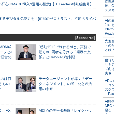
物理
[DMARC導入&運用の極意]【IT Leaders特別編集号】
破。C
スズ
するデジタル免疫力を！[前提のゼロトラスト、不断のサイバ
AI
知にある
Plat
Read
[Sponsored]
先進
トの
るMDM成
“感動デモ”で終わるAIと、実務で
とは
ープとJ
動くAI─両者を分ける「業務の文
ン経営の
脈」とCelonisの管制塔
優れ
リを
ズ向
実像
ものは何
データエージェントが導く「デー
VDI
からの
タマネジメント」の民主化とAI活
トコ
計
用の未来
ズク
「Par
AI時
NEC・
語る
く、AX
AI対応のデータ基盤「レイクハウ