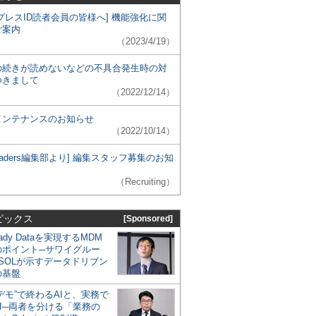
プレスID読者会員の皆様へ] 機能強化に関
ご案内
（2023/4/19）
の続きが読めないなどの不具合発生時の対
つきまして
（2022/12/14）
メンテナンスのお知らせ
（2022/10/14）
 Leaders編集部より] 編集スタッフ募集のお知
（Recruiting）
ピックス
[Sponsored]
eady Dataを実現するMDM
のポイント─サワイグルー
SOLが示すデータドリブン
の基盤
デモ”で終わるAIと、実務で
I─両者を分ける「業務の