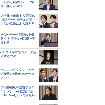
ッジ提供と自律的データ活
組み作りが“鍵”に
ネス全体を俯瞰する“言葉の
”、概念データモデルが切り
人とAIの協働による新世界
？
ドーAIやデータ漏洩の危機
防ぐ？ 安全なAI活用を実
る新戦略
ntic AIで現場主導のデータ活
促進する方法
ーセミコンダクタソリュー
ンズが挑むAI時代のデータ
ジメント
AIの回答精度を左右するデ
マネジメント─日立製作所
「AI Ready」への最短ル