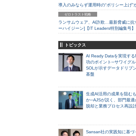
導入のみならず運用時の“ポリシー上げ”が肝心
ゼロトラスト戦略
ランサムウェア、AI詐欺…最新脅威に抗
ーハイジーン]【IT Leaders特別編集号】
トピックス
AI Ready Dataを実現す
功のポイント─サワイグル
SOLが示すデータドリブ
基盤
生成AI活用の成果を阻む
か─AJSが説く、部門最適
脱却と業務プロセス再設
Sansan社の実践知に基づ