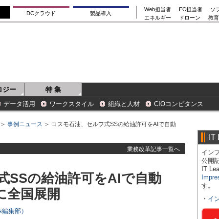
Web担当者
EC担当者
ソ
DCクラウド
製品導入
エネルギー
ドローン
教育
ロジー
特 集
データ活用
ワークスタイル
組織と人材
CIOコンピタンス
＞
事例ニュース
＞ コスモ石油、セルフ式SSの給油許可をAIで自動
IT
業務改革記事一覧へ
インプ
公開
IT 
SSの給油許可をAIで自動
Impre
す。
に全国展開
・
イ
ers編集部）