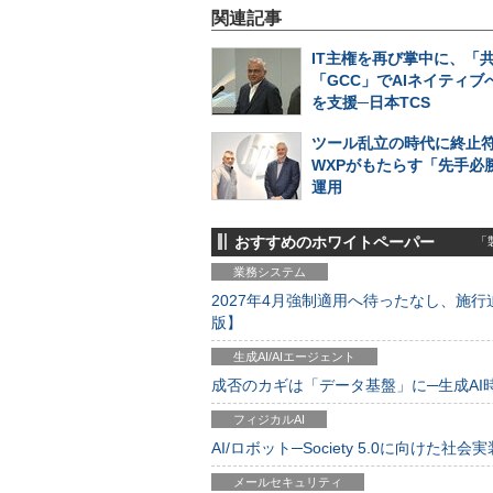
関連記事
IT主権を再び掌中に、「
「GCC」でAIネイティブ
を支援─日本TCS
ツール乱立の時代に終止符
WXPがもたらす「先手必勝
運用
おすすめのホワイトペーパー
「製
業務システム
2027年4月強制適用へ待ったなし、施行迫
版】
生成AI/AIエージェント
成否のカギは「データ基盤」に─生成AI時代
フィジカルAI
AI/ロボット─Society 5.0に向けた社会実
メールセキュリティ