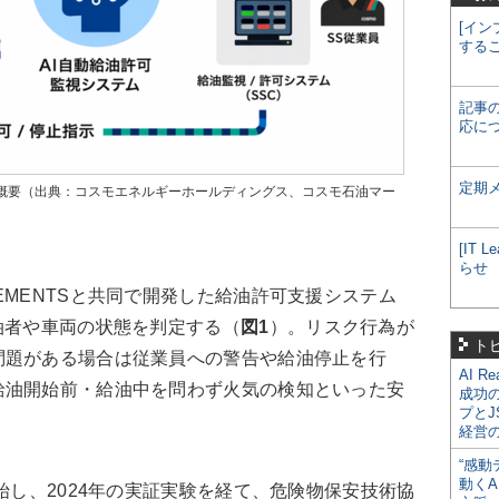
[イン
する
記事
応に
定期
の概要（出典：コスモエネルギーホールディングス、コスモ石油マー
[IT
らせ
MENTSと共同で開発した給油許可支援システム
油者や車両の状態を判定する（
図1
）。リスク行為が
ト
問題がある場合は従業員への警告や給油停止を行
AI R
給油開始前・給油中を問わず火気の検知といった安
成功
プとJ
経営
“感動
動くA
始し、2024年の実証実験を経て、危険物保安技術協