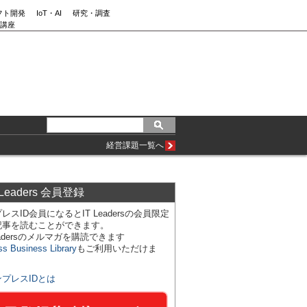
フト開発
IoT・AI
研究・調査
講座
経営課題一覧へ
 Leaders 会員登録
レスID会員になるとIT Leadersの会員限定
記事を読むことができます。
Leadersのメルマガを購読できます
ss Business Library
もご利用いただけま
ンプレスIDとは