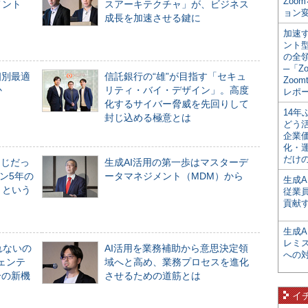
Zoo
メント
スアーキテクチャ」が、ビジネス
ョン変
成長を加速させる鍵に
加速す
ント
の全
─「Z
個別最適
信託銀行の“雄”が目指す「セキュ
Zoomt
か
リティ・バイ・デザイン」。高度
レポ
化するサイバー脅威を先回りして
14
封じ込める極意とは
どう
企業
化・
だけの
同じだっ
生成AI活用の第一歩はマスターデ
ン5年の
ータマネジメント（MDM）から
生成A
」という
従業
貢献す
生成
レミ
れないの
AI活用を業務補助から意思決定領
への
ジェンテ
域へと高め、業務プロセスを進化
合の新機
させるための道筋とは
イ