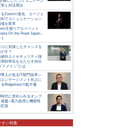
mを核にしたコミュニケーシ
革とAI活用法
るZoomの進化、エージェ
型AIでコミュニケーション
領域を変革
oom主催リアルイベント
opia On the Road Japan」
ート
年ぶりに到来したチャンスを
活かす？
価値向上とセキュリティ強
運用効率化をもたらす自社
“ドメイン”とは
I導入が迫るIT部門改革―
員エンゲージメント向上に
るRidgelinezの処方箋
AI時代に求められるオンプ
ス基盤─電力急増と機密性
対応策
チオシ特集