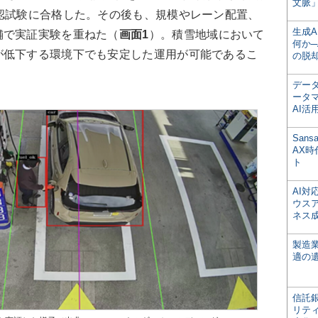
文脈」
認試験に合格した。その後も、規模やレーン配置、
生成
舗で実証実験を重ねた（
画面1
）。積雪地域において
何か─
が低下する環境下でも安定した運用が可能であるこ
の脱
デー
ータ
AI活
San
AX
ト
AI
ウス
ネス
製造
適の
信託銀
リテ