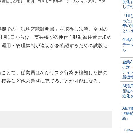
ムを実証した様子（出典：コスモエネルギーホールディングス、コス
度化
して
「BI
った
年の
機での「試験確認証明書」を取得し次第、全国の
とい
6年4月1日からは、実装機が条件付自動制御装置に求め
生成
デー
、運用・管理体制が適切かを確認するための試験も
ら
企業A
のか─
ティ
ことで、従業員はAIがリスク行為を検知した際の
新機
を接客など他の業務に充てることが可能になる。
AI
領域
進化
AI
タ継
織」
「デ