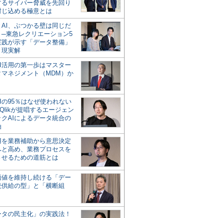
するサイバー脅威を先回り
封じ込める極意とは
とAI、ぶつかる壁は同じだ
」─東急レクリエーション5
実践が示す「データ整備」
う現実解
AI活用の第一歩はマスター
タマネジメント（MDM）か
Iの95％はなぜ使われない
Qlikが提唱するエージェン
ックAIによるデータ統合の
軸
活用を業務補助から意思決定
へと高め、業務プロセスを
させるための道筋とは
の価値を維持し続ける「デー
続供給の型」と「横断組
ータの民主化」の実践法！