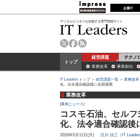
企業IT
デジタルビジネスを加速する専門情報サイト
経営課題
テクノ
トップ
業務改革
事業創出
IT Leaders トップ
＞
経営課題一覧
＞
業務改革
化、法令適合確認後に全国展開
業務改革
[
事例ニュース
]
コスモ石油、セルフ式
化、法令適合確認後
2026年5月11日(月)
日川 佳三（IT Lead