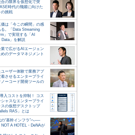
統合の限界を仮想化で突
ASE時代の飛躍に向けた
キの挑戦
の真価は「今この瞬間」の感
。「Data Streaming
form」で実現する「AI
y Data」を解説
企業で広がるAIエージェン
ためのデータマネジメント
？
たユーザー体験で業務アプ
定着させるエンタープライ
けノーコード開発ツールの
の導入コストを抑制！ コス
ンシャスなエンタープライ
ラスの仮想デスクトップ
allels RAS」とは
代の“基幹インフラ”へ──
NOT A HOTEL・DeNAが