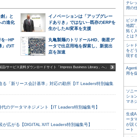
ナレ
用の仕
共創」と
イノベーションは「アップグレー
ビジ
への進化
ドありき」ではない─既存のERPを
地図
生かしたAI変革を支援
拓く
とは
を─HP
丸亀製麺のトリドールHD、衛星デ
シャ
」のIT
ータで出店用地を探索し、新規出
をどう
店を加速
現す
品/サービス資料ダウンロードサイト「Impress Business Library」へ」
Age
用を
る「新リース会計基準」対応の勘所【IT Leaders特別編集
ソニ
ショ
マネ
のデータマネジメント【IT Leaders特別編集号】
生成
ータ
装が広がる【DIGITAL X/IT Leaders特別編集号】
が説く
ート