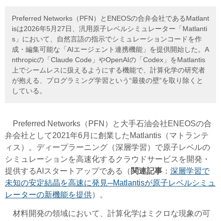
Preferred Networks（PFN）とENEOSの合弁会社であるMatlant
isは2026年5月27日、汎用原子レベルシミュレーター「Matlanti
s」において、自然言語の指示でシミュレーションコードを作
成・編集可能な「AIエージェント連携機能」を提供開始した。A
nthropicの「Claude Code」やOpenAIの「Codex」をMatlantis
上でシームレスに扱えるようにする機能で、計算化学の研究者
が抱える、プログラミング学習という“最後の壁”を取り除くと
している。
Preferred Networks（PFN）と大手石油会社ENEOSの合
弁会社として2021年6月に創業したMatlantis（マトランテ
ィス）。ディープラーニング（深層学習）で原子レベルの
シミュレーションを高速化するクラウドサービスを開発・
提供するAIスタートアップである（
関連記事
：
深層学習で
未知の安定結晶を高速に発見─Matlantisが原子レベルシミュ
レーターの新機能を提供
）。
材料開発の領域において、計算化学はミクロな現象の可