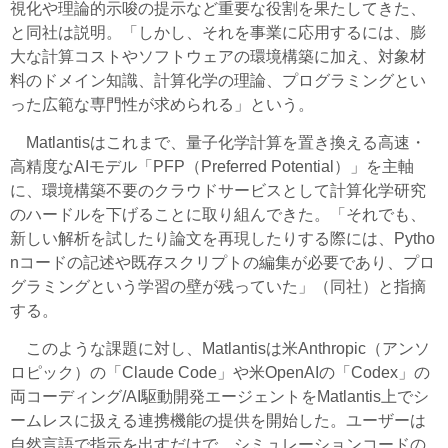
視化や理論的示唆の提示など重要な役割を果たしてきた、
と同社は説明。「しかし、それを事業に応用するには、膨
大な計算コストやソフトウェアの環境構築に加え、対象材
料のドメイン知識、計算化学の理論、プログラミングとい
った広範な専門性が求められる」という。
Matlantisはこれまで、量子化学計算を置き換える高速・
高精度なAIモデル「PFP（Preferred Potential）」を主軸
に、環境構築不要のクラウドサービスとして計算化学研究
のハードルを下げることに取り組んできた。「それでも、
新しい解析を試したり論文を再現したりする際には、Pytho
nコードの記述や既存スクリプトの編集が必要であり、プロ
グラミングという学習の壁が残っていた」（同社）と指摘
する。
このような課題に対し、Matlantisは米Anthropic（アンソ
ロピック）の「Claude Code」や米OpenAIの「Codex」の
両コーディング/AI駆動開発エージェントをMatlantis上でシ
ームレスに扱える連携機能の提供を開始した。ユーザーは
自然言語で指示を出すだけで、シミュレーションコードの