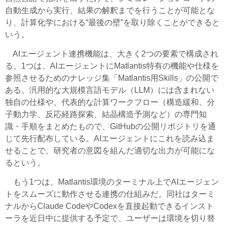
自動生成から実行、結果の解釈までを行うことが可能とな
り、計算化学における“最後の壁”を取り除くことができると
いう。
AIエージェント連携機能は、大きく2つの要素で構成され
る。1つは、AIエージェントにMatlantis特有の機能や仕様を
参照させるためのナレッジ集「Matlantis用Skills」の公開で
ある。汎用的な大規模言語モデル（LLM）には含まれない
独自の仕様や、代表的な計算ワークフロー（構造緩和、分
子動力学、反応経路探索、結晶構造予測など）の専門知
識・手順をまとめたもので、GitHubの公開リポジトリを通
じて先行配布している。AIエージェントにこれを読み込ま
せることで、研究者の意図を組んだ適切な出力が可能にな
るという。
もう1つは、Matlantis環境のターミナル上でAIエージェン
トをスムーズに動作させる連携の仕組みだ。同社はターミ
ナルからClaude CodeやCodexを直接起動できるインスト
ーラを近日中に提供する予定で、ユーザーは環境を切り替