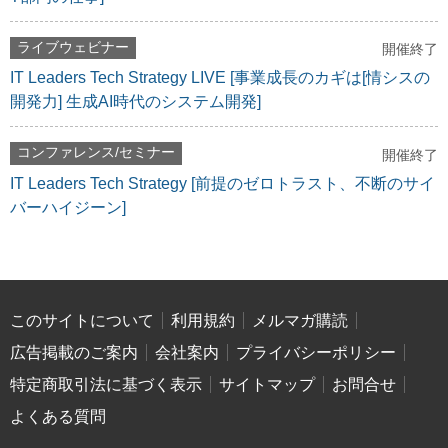
ライブウェビナー
開催終了
IT Leaders Tech Strategy LIVE [事業成長のカギは[情シスの
開発力] 生成AI時代のシステム開発]
コンファレンス/セミナー
開催終了
IT Leaders Tech Strategy [前提のゼロトラスト、不断のサイ
バーハイジーン]
このサイトについて
利用規約
メルマガ購読
広告掲載のご案内
会社案内
プライバシーポリシー
特定商取引法に基づく表示
サイトマップ
お問合せ
よくある質問