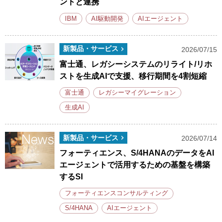
ントと連携
IBM
AI駆動開発
AIエージェント
新製品・サービス
2026/07/15
富士通、レガシーシステムのリライト/リホ
ストを生成AIで支援、移行期間を4割短縮
富士通
レガシーマイグレーション
生成AI
新製品・サービス
2026/07/14
フォーティエンス、S/4HANAのデータをAI
エージェントで活用するための基盤を構築
するSI
フォーティエンスコンサルティング
S/4HANA
AIエージェント