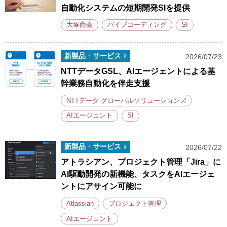
自動化システムの短期開発SIを提供
大塚商会
バイブコーディング
SI
新製品・サービス
2026/07/23
NTTデータGSL、AIエージェントによる基
幹業務自動化を伴走支援
NTTデータ グローバルソリューションズ
AIエージェント
SI
新製品・サービス
2026/07/22
アトラシアン、プロジェクト管理「Jira」に
AI駆動開発の新機能、タスクをAIエージェ
ントにアサイン可能に
Atlassian
プロジェクト管理
AIエージェント