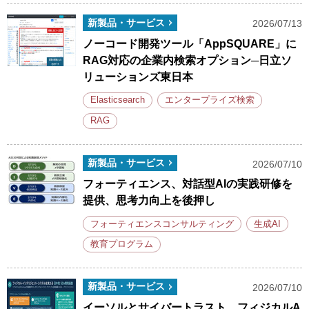
新製品・サービス
2026/07/13
ノーコード開発ツール「AppSQUARE」に
RAG対応の企業内検索オプション─日立ソ
リューションズ東日本
Elasticsearch
エンタープライズ検索
RAG
新製品・サービス
2026/07/10
フォーティエンス、対話型AIの実践研修を
提供、思考力向上を後押し
フォーティエンスコンサルティング
生成AI
教育プログラム
新製品・サービス
2026/07/10
イーソルとサイバートラスト、フィジカルA