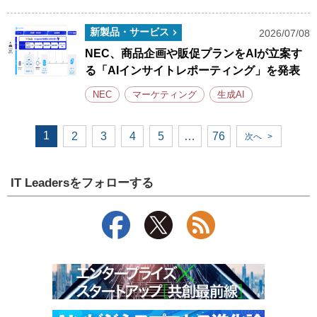
新製品・サービス
2026/07/08
NEC、商品企画や販促プランをAIが立案す
る「AIインサイトレポーティング」を発表
NEC
マーケティング
生成AI
1
2
3
4
5
…
76
次へ
>
IT Leadersをフォローする