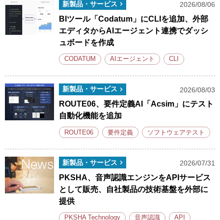
新製品・サービス
2026/08/06
BIツール「Codatum」にCLIを追加、外部
エディタからAIエージェント連携でダッシ
ュボードを作成
CODATUM
AIエージェント
CLI
新製品・サービス
2026/08/03
ROUTE06、要件定義AI「Acsim」にテスト
自動化機能を追加
ROUTE06
要件定義
ソフトウェアテスト
新製品・サービス
2026/07/31
PKSHA、音声認識エンジンをAPIサービス
として販売、自社製品の技術基盤を外部に
提供
PKSHA Technology
音声認識
API