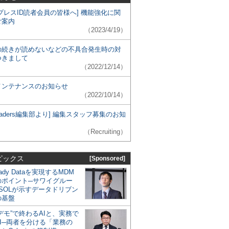
プレスID読者会員の皆様へ] 機能強化に関
ご案内
（2023/4/19）
の続きが読めないなどの不具合発生時の対
つきまして
（2022/12/14）
メンテナンスのお知らせ
（2022/10/14）
 Leaders編集部より] 編集スタッフ募集のお知
（Recruiting）
ピックス
[Sponsored]
eady Dataを実現するMDM
のポイント─サワイグルー
SOLが示すデータドリブン
の基盤
デモ”で終わるAIと、実務で
I─両者を分ける「業務の