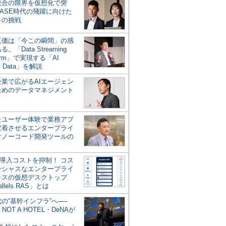
統合の限界を仮想化で突
ASE時代の飛躍に向けた
キの挑戦
の真価は「今この瞬間」の感
。「Data Streaming
form」で実現する「AI
y Data」を解説
企業で広がるAIエージェン
ためのデータマネジメント
？
たユーザー体験で業務アプ
定着させるエンタープライ
けノーコード開発ツールの
の導入コストを抑制！ コス
ンシャスなエンタープライ
ラスの仮想デスクトップ
allels RAS」とは
代の“基幹インフラ”へ──
NOT A HOTEL・DeNAが