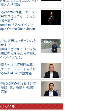
mを核にしたコミュニケーシ
革とAI活用法
るZoomの進化、エージェ
型AIでコミュニケーション
領域を変革
oom主催リアルイベント
opia On the Road Japan」
ート
年ぶりに到来したチャンスを
活かす？
価値向上とセキュリティ強
運用効率化をもたらす自社
“ドメイン”とは
I導入が迫るIT部門改革―
員エンゲージメント向上に
るRidgelinezの処方箋
AI時代に求められるオンプ
ス基盤─電力急増と機密性
対応策
チオシ特集