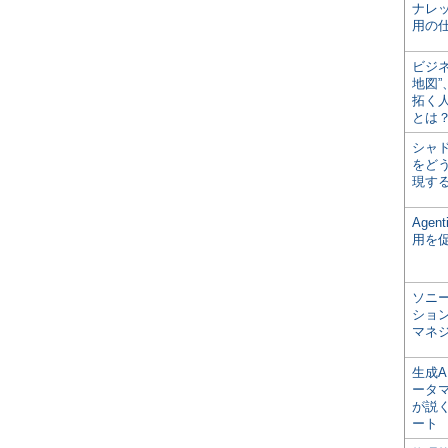
ナレ
用の仕
ビジ
地図
拓く
とは
シャ
をどう
現す
Age
用を
ソニ
ショ
マネ
生成
ータ
が説く
ート