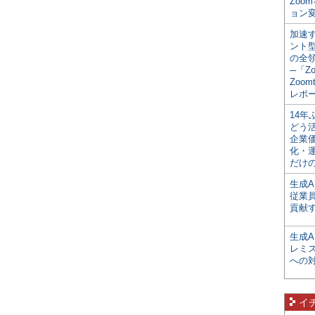
Zoo
ョン変
加速す
ント
の全
─「Z
Zoomt
レポ
14
どう
企業
化・
だけの
生成A
従業
貢献す
生成
レミ
への
イ