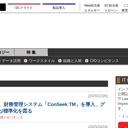
Web担当者
EC担当者
ソ
DCクラウド
製品導入
エネルギー
ドローン
教育
ロジー
特 集
データ活用
ワークスタイル
組織と人材
CIOコンピタンス
IT
インプ
公開
(2025/12/26)
IT 
Impre
財務管理システム「ConSeek TM」を導入、グ
す。
/標準化を図る
・
イ
理
/
ガバナンス
(2025/10/16)