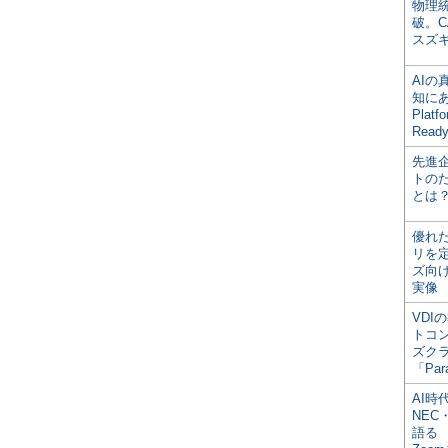
物理
破。C
スズ
AI
知にある
Plat
Read
先進
トの
とは
優れ
リを
ズ向
実像
VDI
トコ
ズク
「Par
AI時
NEC・
語る