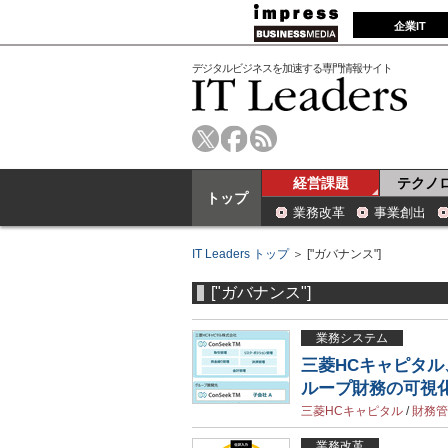
企業IT
デジタルビジネスを加速する専門情報サイト
経営課題
テクノ
トップ
業務改革
事業創出
IT Leaders トップ
＞ ["ガバナンス"]
["ガバナンス"]
業務システム
三菱HCキャピタル、
ループ財務の可視化
三菱HCキャピタル
/
財務管
業務改革