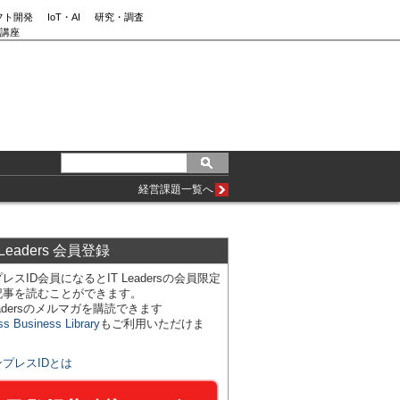
フト開発
IoT・AI
研究・調査
講座
経営課題一覧へ
 Leaders 会員登録
レスID会員になるとIT Leadersの会員限定
記事を読むことができます。
Leadersのメルマガを購読できます
ss Business Library
もご利用いただけま
ンプレスIDとは