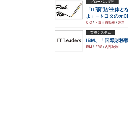
グローバル展開
「IT部門が主体と
よ」─トヨタの元C
CIO
/
トヨタ自動車
/
製造
業務システム
IBM、「国際財務
IBM
/
IFRS
/
内部統制