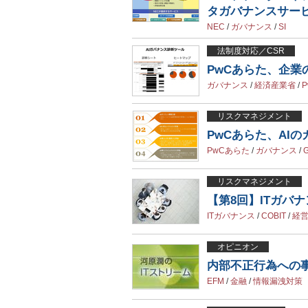
タガバナンスサー
NEC
/
ガバナンス
/
SI
法制度対応／CSR
PwCあらた、企業
ガバナンス
/
経済産業省
/
リスクマネジメント
PwCあらた、AI
PwCあらた
/
ガバナンス
/
リスクマネジメント
【第8回】ITガバ
ITガバナンス
/
COBIT
/
経
オピニオン
内部不正行為への事
EFM
/
金融
/
情報漏洩対策