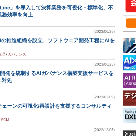
ckLine」を導入して決算業務を可視化・標準化、不
業務効率を向上
(2023/06/29)
AIの推進組織を設立、ソフトウェア開発工程にAIを
管理
/
ガバナンス
(2023/06/23)
用・開発を統制するAIガバナンス構築支援サービスを
に対処
(2023/02/09)
チェーンの可視化/再設計を支援するコンサルティ
/
SCM
(2022/12/05)
お