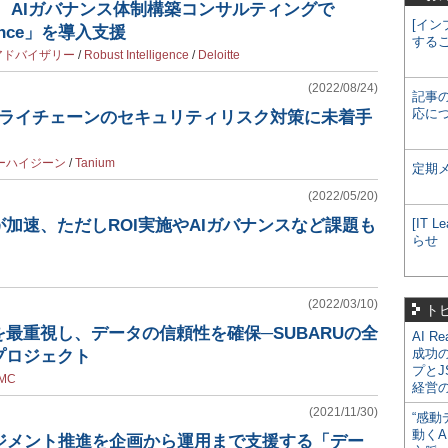
、AIガバナンス体制構築コンサルティングで
[イン
igence」を導入支援
する
アドバイザリー
/
Robust Intelligence
/
Deloitte
(2022/08/24)
記事
応に
プライチェーンのセキュリティリスク対策に未着手
ーハイジーン
/
Tanium
定期
(2022/05/20)
が加速、ただしROI実施やAIガバナンスなど課題も
[IT
らせ
(2022/03/10)
ト
最重視し、データの信頼性を確保─SUBARUの全
AI R
成功
プロジェクト
プとJ
MC
経営
(2021/11/30)
“感動
動くA
ネジメント推進を企画から運用まで支援する「デー