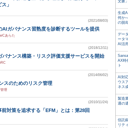
文脈」
ビス」
生成
何か─
(2021/08/03)
の脱
のAIガバナンス習熟度を診断するツールを提供
デー
PwCあらた
ータ
AI活
(2018/12/11)
のガバナンス構築・リスク評価支援サービスを開始
San
AX
GRC
ト
(2014/06/02)
AI
ウス
ナンスのためのリスク管理
ネス
営管理
製造
(2010/11/24)
適の
前対策を追求する「EFM」とは：第28回
信託銀
リテ