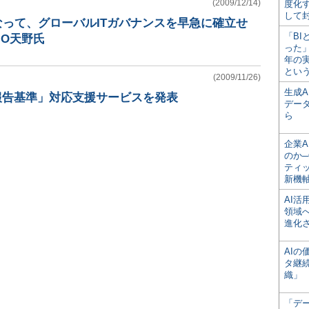
(2009/12/14)
度化
して
なって、グローバルITガバナンスを早急に確立せ
「BI
IO天野氏
った
年の
とい
(2009/11/26)
生成
報告基準」対応支援サービスを発表
デー
ら
企業A
のか─
ティ
新機
AI
領域
進化
AI
タ継
織」
「デ