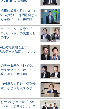
とCelonisの管制塔
AI活用の成果を阻むものは
AJSが説く、部門最適から
却と業務プロセス再設計
タエージェントが導く「デ
マネジメント」の民主化と
用の未来
san社の実践知に基づく、
時代のデータ品質マネジメン
対応のデータ基盤「レイクハ
アーキテクチャ」が、ビジ
成長を加速させる鍵に
業のAI導入を阻む「個別最
遺産」をどう打破するか
行の“雄”が目指す「セキュ
ィ・バイ・デザイン」。高