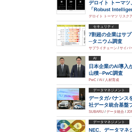
デロイト トーマツ
「Robust Intell
デロイト トーマツ リスク
セキュリティ
7割超の企業はサ
─タニウム調査
サプライチェーン
/
サイバ
AI
日本企業のAI導入
山積─PwC調査
PwC
/
AI
/
人材育成
データマネジメント
データガバナンスを
社データ統合基盤
SUBARU
/
データ統合
/
JD
データマネジメント
NEC、データマ