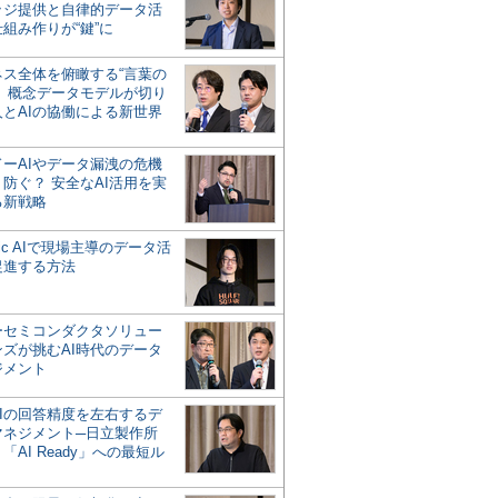
ッジ提供と自律的データ活
組み作りが“鍵”に
ネス全体を俯瞰する“言葉の
”、概念データモデルが切り
人とAIの協働による新世界
？
ドーAIやデータ漏洩の危機
防ぐ？ 安全なAI活用を実
る新戦略
ntic AIで現場主導のデータ活
促進する方法
ーセミコンダクタソリュー
ンズが挑むAI時代のデータ
ジメント
AIの回答精度を左右するデ
マネジメント─日立製作所
「AI Ready」への最短ル