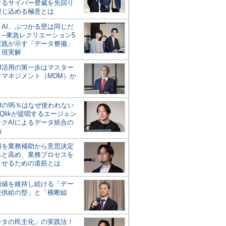
するサイバー脅威を先回り
封じ込める極意とは
とAI、ぶつかる壁は同じだ
」─東急レクリエーション5
実践が示す「データ整備」
う現実解
AI活用の第一歩はマスター
タマネジメント（MDM）か
Iの95％はなぜ使われない
Qlikが提唱するエージェン
ックAIによるデータ統合の
軸
活用を業務補助から意思決定
へと高め、業務プロセスを
させるための道筋とは
の価値を維持し続ける「デー
続供給の型」と「横断組
ータの民主化」の実践法！