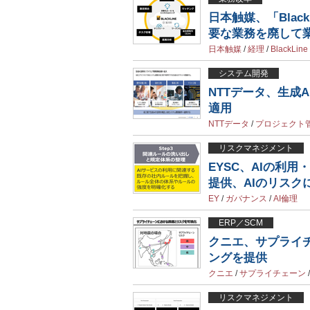
日本触媒、「Bla
要な業務を廃して
日本触媒
/
経理
/
BlackLine
システム開発
NTTデータ、生成
適用
NTTデータ
/
プロジェクト
リスクマネジメント
EYSC、AIの利
提供、AIのリスク
EY
/
ガバナンス
/
AI倫理
ERP／SCM
クニエ、サプライ
ングを提供
クニエ
/
サプライチェーン
リスクマネジメント