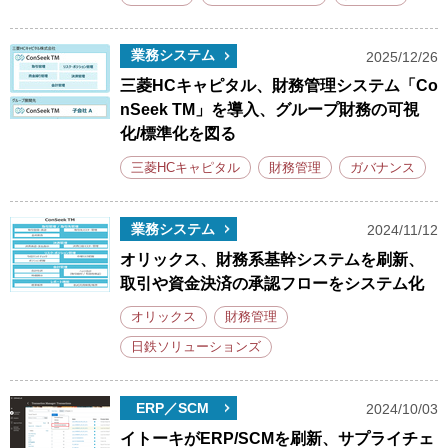
業務システム
2025/12/26
三菱HCキャピタル、財務管理システム「Co
nSeek TM」を導入、グループ財務の可視
化/標準化を図る
三菱HCキャピタル
財務管理
ガバナンス
業務システム
2024/11/12
オリックス、財務系基幹システムを刷新、
取引や資金決済の承認フローをシステム化
オリックス
財務管理
日鉄ソリューションズ
ERP／SCM
2024/10/03
イトーキがERP/SCMを刷新、サプライチェ