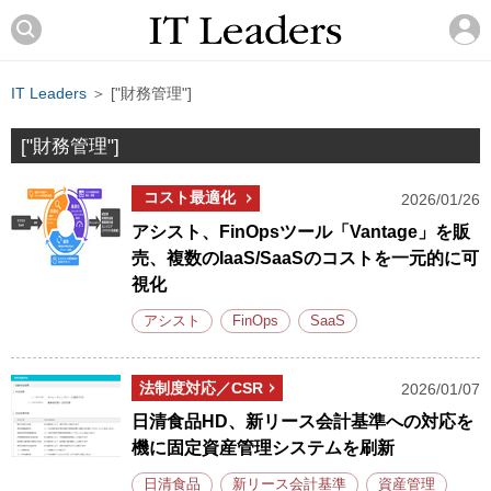
IT Leaders
＞ ["財務管理"]
["財務管理"]
コスト最適化
2026/01/26
アシスト、FinOpsツール「Vantage」を販
売、複数のIaaS/SaaSのコストを一元的に可
視化
アシスト
FinOps
SaaS
法制度対応／CSR
2026/01/07
日清食品HD、新リース会計基準への対応を
機に固定資産管理システムを刷新
日清食品
新リース会計基準
資産管理