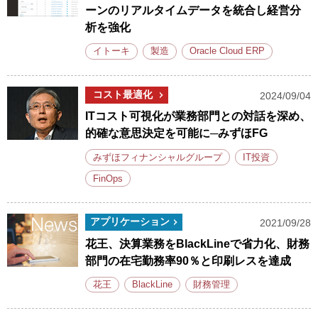
ーンのリアルタイムデータを統合し経営分
析を強化
イトーキ
製造
Oracle Cloud ERP
コスト最適化
2024/09/04
ITコスト可視化が業務部門との対話を深め、
的確な意思決定を可能に─みずほFG
みずほフィナンシャルグループ
IT投資
FinOps
アプリケーション
2021/09/28
花王、決算業務をBlackLineで省力化、財務
部門の在宅勤務率90％と印刷レスを達成
花王
BlackLine
財務管理