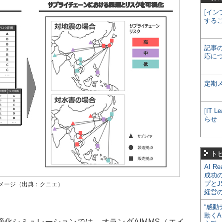
[イン
する
記事
応に
定期
[IT
らせ
ト
AI R
成功
プとJ
メージ（出典：クニエ）
経営
“感動
動くA
化シミュレーションでは、オランダAIMMS（エイ