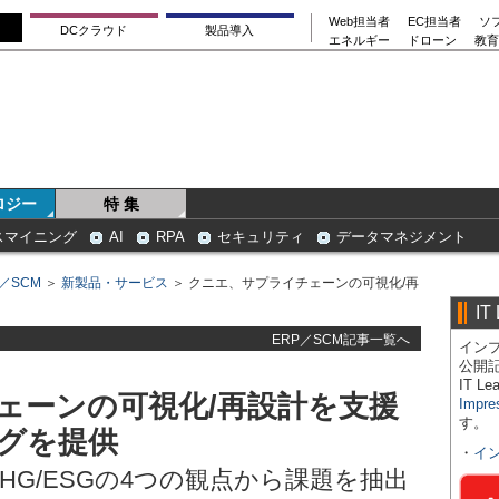
Web担当者
EC担当者
ソ
DCクラウド
製品導入
エネルギー
ドローン
教育
ロジー
特 集
スマイニング
AI
RPA
セキュリティ
データマネジメント
P／SCM
＞
新製品・サービス
＞ クニエ、サプライチェーンの可視化/再
IT
ERP／SCM記事一覧へ
インプ
公開
IT 
ェーンの可視化/再設計を支援
Impre
す。
グを提供
・
イ
HG/ESGの4つの観点から課題を抽出