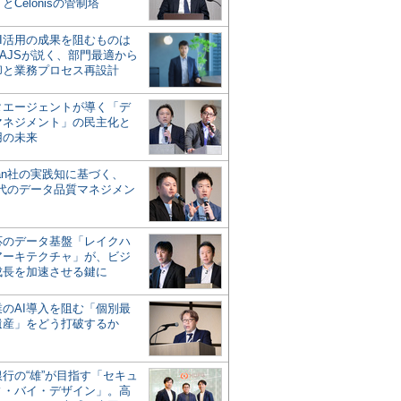
とCelonisの管制塔
AI活用の成果を阻むものは
AJSが説く、部門最適から
却と業務プロセス再設計
タエージェントが導く「デ
マネジメント」の民主化と
用の未来
san社の実践知に基づく、
時代のデータ品質マネジメン
対応のデータ基盤「レイクハ
アーキテクチャ」が、ビジ
成長を加速させる鍵に
業のAI導入を阻む「個別最
遺産」をどう打破するか
行の“雄”が目指す「セキュ
ィ・バイ・デザイン」。高