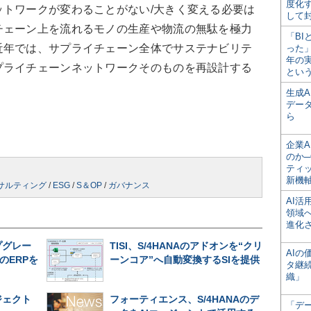
度化
トワークが変わることがない/大きく変える必要は
して
チェーン上を流れるモノの生産や物流の無駄を極力
「BI
近年では、サプライチェーン全体でサステナビリテ
った
年の
プライチェーンネットワークそのものを再設計する
とい
）
生成
デー
ら
企業A
のか─
ティ
新機
ンサルティング
/
ESG
/
S＆OP
/
ガバナンス
AI
領域
進化
プグレー
TISI、S/4HANAのアドオンを“クリ
AI
のERPを
ーンコア”へ自動変換するSIを提供
タ継
織」
ジェクト
フォーティエンス、S/4HANAのデ
「デ