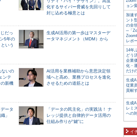
か
リティ・バイ・デザイン」。高度
Zoo
ョン変
化するサイバー脅威を先回りして
封じ込める極意とは
加速す
ント
の全
─「Z
同じだっ
生成AI活用の第一歩はマスターデ
Zoomt
ン5年の
ータマネジメント（MDM）から
レポ
」という
14
どう
企業
化・
れないの
AI活用を業務補助から意思決定領
だけの
ジェンテ
域へと高め、業務プロセスを進化
生成A
合の新機
させるための道筋とは
従業
貢献す
生成
レミ
「データ
「データの民主化」の実践法！ ナ
への
組織」
レッジ提供と自律的データ活用の
仕組み作りが“鍵”に
イ