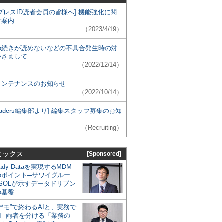
プレスID読者会員の皆様へ] 機能強化に関
ご案内
（2023/4/19）
の続きが読めないなどの不具合発生時の対
つきまして
（2022/12/14）
メンテナンスのお知らせ
（2022/10/14）
 Leaders編集部より] 編集スタッフ募集のお知
（Recruiting）
ピックス
[Sponsored]
eady Dataを実現するMDM
のポイント─サワイグルー
SOLが示すデータドリブン
の基盤
デモ”で終わるAIと、実務で
I─両者を分ける「業務の