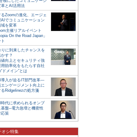
mを核にしたコミュニケーシ
革とAI活用法
るZoomの進化、エージェ
型AIでコミュニケーション
領域を変革
oom主催リアルイベント
opia On the Road Japan」
ート
年ぶりに到来したチャンスを
活かす？
価値向上とセキュリティ強
運用効率化をもたらす自社
“ドメイン”とは
I導入が迫るIT部門改革―
員エンゲージメント向上に
るRidgelinezの処方箋
AI時代に求められるオンプ
ス基盤─電力急増と機密性
対応策
チオシ特集