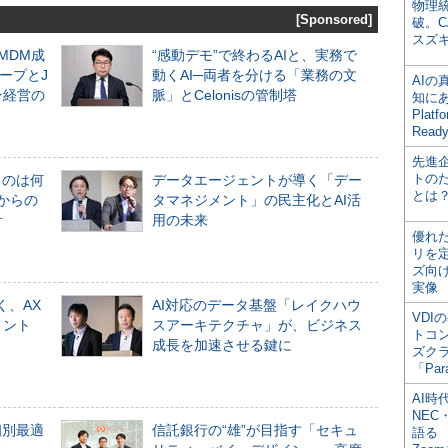
物理
[Sponsored]
破。C
スズ
るMDM成
“感動デモ”で終わるAIと、実務で
ープとJ
動くAI─両者を分ける「業務の文
AI
ン経営の
脈」とCelonisの管制塔
知にある
Plat
Read
先進
トの
ものは何
データエージェントが導く「デー
とは
からの
タマネジメント」の民主化とAI活
計
用の未来
優れ
リを
ズ向
実像
く、AX
AI対応のデータ基盤「レイクハウ
VDI
メント
スアーキテクチャ」が、ビジネス
トコ
成長を加速させる鍵に
ズク
「Par
AI時
NEC・
個別最適
信託銀行の“雄”が目指す「セキュ
語る