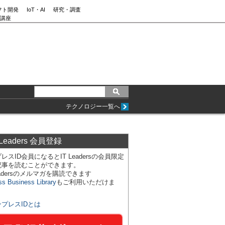
フト開発
IoT・AI
研究・調査
講座
テクノロジー一覧へ
 Leaders 会員登録
レスID会員になるとIT Leadersの会員限定
記事を読むことができます。
Leadersのメルマガを購読できます
ss Business Library
もご利用いただけま
ンプレスIDとは