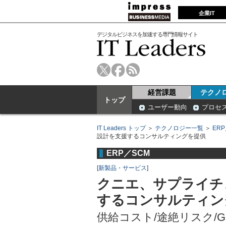
企業IT
デジタルビジネスを加速する専門情報サイト
経営課題
テクノ
トップ
ユーザー動向
プロセ
IT Leaders トップ
＞
テクノロジー一覧
＞
ER
設計を支援するコンサルティングを提供
ERP／SCM
[
新製品・サービス
]
クニエ、サプライチ
するコンサルティン
供給コスト/途絶リスク/G