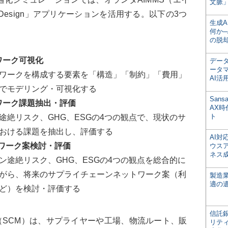
文脈」
work Design」アプリケーションを活用する。以下の3つ
生成
。
何か─
の脱
トワーク可視化
デー
ータ
ワークを構成する要素を「構造」「制約」「費用」
AI活
でモデリング・可視化する
San
トワーク課題抽出・評価
AX
ト
途絶リスク、GHG、ESGの4つの観点で、現状のサ
おける課題を抽出し、評価する
AI
トワーク案検討・評価
ウス
ネス
ン途絶リスク、GHG、ESGの4つの観点を総合的に
がら、将来のサプライチェーンネットワーク案（利
製造
適の
ど）を検討・評価する
信託銀
SCM）は、サプライヤーや工場、物流ルート、販
リテ