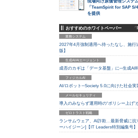
現場向け原価管理システ
「TeamSpirit for SAP S
を提供
おすすめのホワイトペーパー
「製
業務システム
2027年4月強制適用へ待ったなし、施行迫
版】
生成AI/AIエージェント
成否のカギは「データ基盤」に─生成AI時代
フィジカルAI
AI/ロボット─Society 5.0に向けた社会実
メールセキュリティ
導入のみならず運用時の“ポリシー上げ”が肝心
ゼロトラスト戦略
ランサムウェア、AI詐欺…最新脅威に抗
ーハイジーン]【IT Leaders特別編集号】