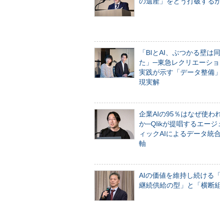
の遺産」をどう打破する
「BIとAI、ぶつかる壁は
た」─東急レクリエーショ
実践が示す「データ整備
現実解
企業AIの95％はなぜ使わ
か─Qlikが提唱するエー
ィックAIによるデータ統
軸
AIの価値を維持し続ける
継続供給の型」と「横断