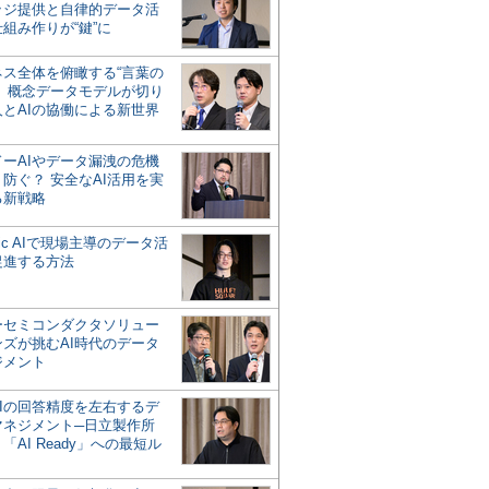
ッジ提供と自律的データ活
組み作りが“鍵”に
ネス全体を俯瞰する“言葉の
”、概念データモデルが切り
人とAIの協働による新世界
？
ドーAIやデータ漏洩の危機
防ぐ？ 安全なAI活用を実
る新戦略
ntic AIで現場主導のデータ活
促進する方法
ーセミコンダクタソリュー
ンズが挑むAI時代のデータ
ジメント
AIの回答精度を左右するデ
マネジメント─日立製作所
「AI Ready」への最短ル