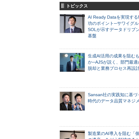
トピックス
AI Ready Dataを実現す
功のポイント─サワイグル
SOLが示すデータドリブ
基盤
生成AI活用の成果を阻む
か─AJSが説く、部門最適
脱却と業務プロセス再設
Sansan社の実践知に基づ
時代のデータ品質マネジ
製造業のAI導入を阻む「