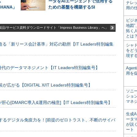
ム
ータをAIエージェントで活用する
ナレ
/4HANA」
ための基盤を構築するSI
用の仕
ビジ
地図
品/サービス資料ダウンロードサイト「Impress Business Library」へ」
拓く
とは
る「新リース会計基準」対応の勘所【IT Leaders特別編集
シャ
をどう
現す
のデータマネジメント【IT Leaders特別編集号】
Age
用を
装が広がる【DIGITAL X/IT Leaders特別編集号】
ソニ
ショ
マネ
[DMARC導入&運用の極意]【IT Leaders特別編集号】
生成
ータ
するデジタル免疫力を！[前提のゼロトラスト、不断のサイバ
が説く
ート