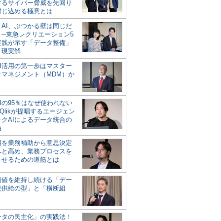
するサイバー脅威を先回り
封じ込める極意とは
とAI、ぶつかる壁は同じだ
」─東急レクリエーション5
実践が示す「データ整備」
う現実解
AI活用の第一歩はマスター
タマネジメント（MDM）か
Iの95％はなぜ使われない
Qlikが提唱するエージェン
ックAIによるデータ統合の
軸
活用を業務補助から意思決定
へと高め、業務プロセスを
させるための道筋とは
の価値を維持し続ける「デー
続供給の型」と「横断組
ータの民主化」の実践法！