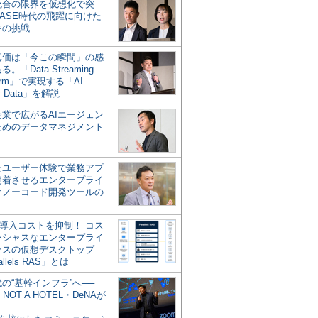
統合の限界を仮想化で突
ASE時代の飛躍に向けた
キの挑戦
の真価は「今この瞬間」の感
。「Data Streaming
form」で実現する「AI
y Data」を解説
企業で広がるAIエージェン
ためのデータマネジメント
？
たユーザー体験で業務アプ
定着させるエンタープライ
けノーコード開発ツールの
の導入コストを抑制！ コス
ンシャスなエンタープライ
ラスの仮想デスクトップ
allels RAS」とは
代の“基幹インフラ”へ──
NOT A HOTEL・DeNAが