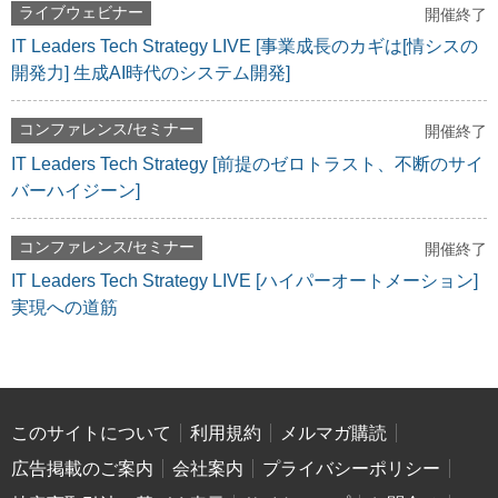
ライブウェビナー
開催終了
IT Leaders Tech Strategy LIVE [事業成長のカギは[情シスの
開発力] 生成AI時代のシステム開発]
コンファレンス/セミナー
開催終了
IT Leaders Tech Strategy [前提のゼロトラスト、不断のサイ
バーハイジーン]
コンファレンス/セミナー
開催終了
IT Leaders Tech Strategy LIVE [ハイパーオートメーション]
実現への道筋
このサイトについて
利用規約
メルマガ購読
広告掲載のご案内
会社案内
プライバシーポリシー