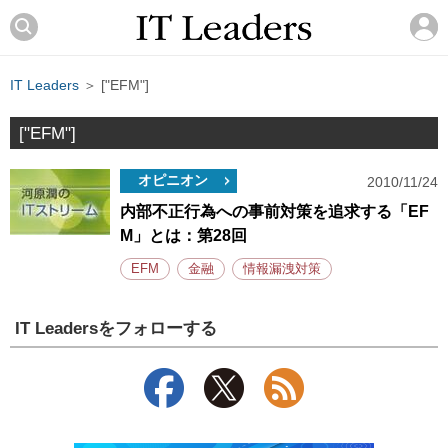
IT Leaders
＞ ["EFM"]
["EFM"]
オピニオン
2010/11/24
内部不正行為への事前対策を追求する「EF
M」とは：第28回
EFM
金融
情報漏洩対策
IT Leadersをフォローする