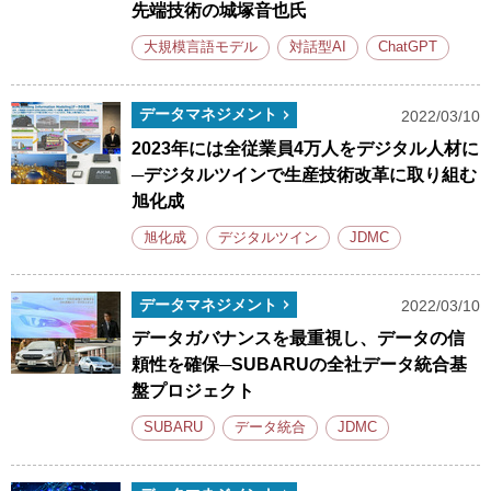
先端技術の城塚音也氏
大規模言語モデル
対話型AI
ChatGPT
データマネジメント
2022/03/10
2023年には全従業員4万人をデジタル人材に
─デジタルツインで生産技術改革に取り組む
旭化成
旭化成
デジタルツイン
JDMC
データマネジメント
2022/03/10
データガバナンスを最重視し、データの信
頼性を確保─SUBARUの全社データ統合基
盤プロジェクト
SUBARU
データ統合
JDMC