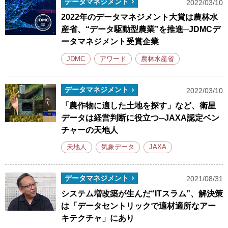
データマネジメント
2022/03/10
2022年のデータマネジメント大賞は農林水
産省、“データ駆動型農業”を推進─JDMCデ
ータマネジメント受賞企業
JDMC
アワード
農林水産省
データマネジメント
2022/03/10
「農作物に適した土地を探す」など、衛星
データは経営判断に役立つ─JAXA認定ベン
チャーの天地人
天地人
気象データ
JAXA
データマネジメント
2021/08/31
システム増改築が生んだ“ITスラム”、解決策
は「データセントリックで適材適所なアー
キテクチャ」にあり