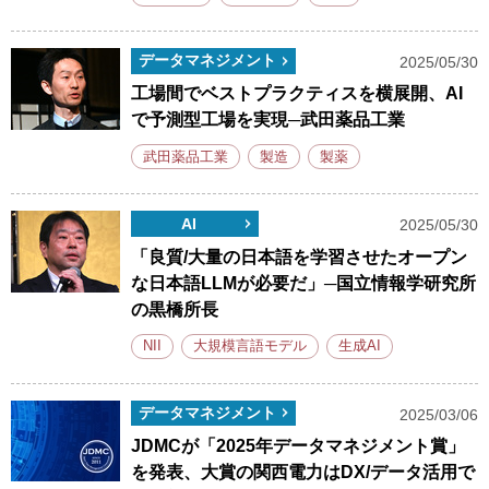
データマネジメント
2025/05/30
工場間でベストプラクティスを横展開、AI
で予測型工場を実現─武田薬品工業
武田薬品工業
製造
製薬
AI
2025/05/30
「良質/大量の日本語を学習させたオープン
な日本語LLMが必要だ」─国立情報学研究所
の黒橋所長
NII
大規模言語モデル
生成AI
データマネジメント
2025/03/06
JDMCが「2025年データマネジメント賞」
を発表、大賞の関西電力はDX/データ活用で