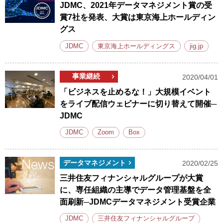
JDMC、2021年データマネジメント賞の受
賞7社を発表、大賞は東京海上ホールディン
グス
JDMC
東京海上ホールディングス
jig.jp
事業継続
2020/04/01
「ビジネスを止めるな！」大規模イベント
をライブ配信ウェビナーに切り替えて開催─
JDMC
JDMC
Zoom
Box
データマネジメント
2020/02/25
三井住友フィナンシャルグループが大賞
に、専任組織の主導でデータ管理基盤を全
面刷新─JDMCデータマネジメント受賞企業
JDMC
三井住友フィナンシャルグループ