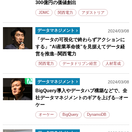
300億円の価値創出
JDMC
関西電力
アダストリア
データマネジメント
2024/03/08
「データの可視化で終わらずアクションに
する」“AI産業革命後”を見据えてデータ経
営を推進─関西電力
関西電力
データドリブン経営
人材育成
データマネジメント
2024/03/08
BigQuery導入やデータハブ構築などで、全
社データマネジメントのギアを上げる─オー
ケー
オーケー
BigQuery
DynamoDB