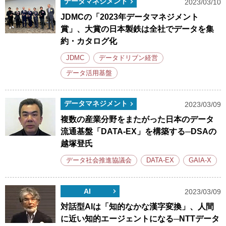
データマネジメント
2023/03/10
JDMCの「2023年データマネジメント
賞」、大賞の日本製鉄は全社でデータを集
約・カタログ化
JDMC
データドリブン経営
データ活用基盤
データマネジメント
2023/03/09
複数の産業分野をまたがった日本のデータ
流通基盤「DATA-EX」を構築する─DSAの
越塚登氏
データ社会推進協議会
DATA-EX
GAIA-X
AI
2023/03/09
対話型AIは「知的なかな漢字変換」、人間
に近い知的エージェントになる─NTTデータ