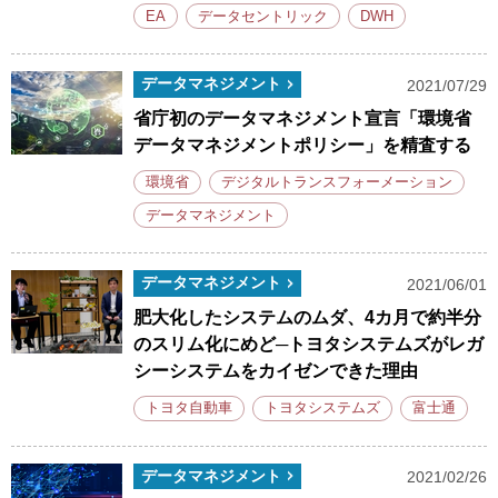
EA
データセントリック
DWH
データマネジメント
2021/07/29
省庁初のデータマネジメント宣言「環境省
データマネジメントポリシー」を精査する
環境省
デジタルトランスフォーメーション
データマネジメント
データマネジメント
2021/06/01
肥大化したシステムのムダ、4カ月で約半分
のスリム化にめど─トヨタシステムズがレガ
シーシステムをカイゼンできた理由
トヨタ自動車
トヨタシステムズ
富士通
データマネジメント
2021/02/26