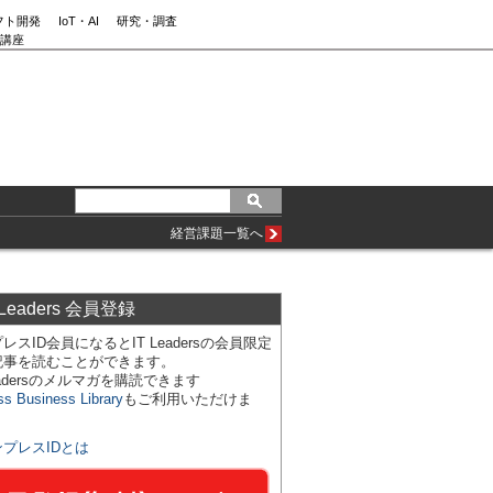
フト開発
IoT・AI
研究・調査
講座
経営課題一覧へ
 Leaders 会員登録
レスID会員になるとIT Leadersの会員限定
記事を読むことができます。
Leadersのメルマガを購読できます
ss Business Library
もご利用いただけま
ンプレスIDとは