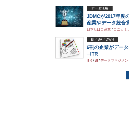
データ活用
JDMCが2017
産業やデータ統合
日本たばこ産業
/
コニカミ
BI／BA／DWH
6割の企業がデー
─ITR
ITR
/
BI
/
データマネジメン