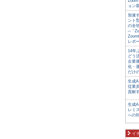
Zoo
ョン変
加速す
ント
の全
─「Z
Zoomt
レポ
14
どう
企業
化・
だけの
生成A
従業
貢献す
生成
レミ
への
イ