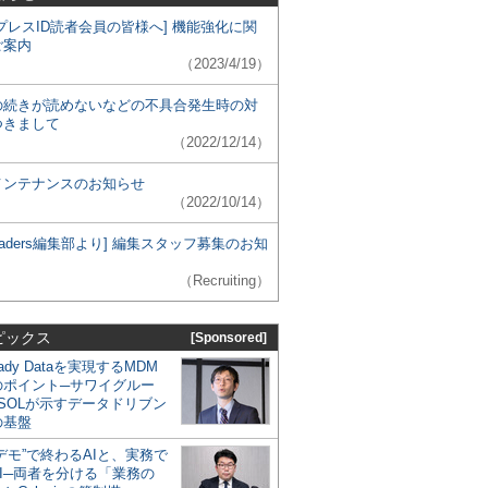
プレスID読者会員の皆様へ] 機能強化に関
ご案内
（2023/4/19）
の続きが読めないなどの不具合発生時の対
つきまして
（2022/12/14）
メンテナンスのお知らせ
（2022/10/14）
 Leaders編集部より] 編集スタッフ募集のお知
（Recruiting）
ピックス
[Sponsored]
eady Dataを実現するMDM
のポイント─サワイグルー
SOLが示すデータドリブン
の基盤
デモ”で終わるAIと、実務で
I─両者を分ける「業務の