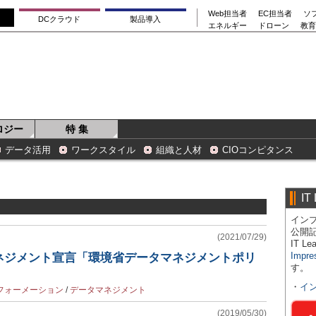
Web担当者
EC担当者
ソ
DCクラウド
製品導入
エネルギー
ドローン
教育
ロジー
特 集
データ活用
ワークスタイル
組織と人材
CIOコンピタンス
IT
インプ
公開
(2021/07/29)
IT 
Impre
ネジメント宣言「環境省データマネジメントポリ
す。
・
イ
フォーメーション
/
データマネジメント
(2019/05/30)