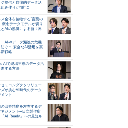
ッジ提供と自律的データ活
組み作りが“鍵”に
ネス全体を俯瞰する“言葉の
”、概念データモデルが切り
人とAIの協働による新世界
？
ドーAIやデータ漏洩の危機
防ぐ？ 安全なAI活用を実
る新戦略
ntic AIで現場主導のデータ活
促進する方法
ーセミコンダクタソリュー
ンズが挑むAI時代のデータ
ジメント
AIの回答精度を左右するデ
マネジメント─日立製作所
「AI Ready」への最短ル