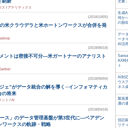
を刷新
文脈」
ウス
/
アナリティクス
生成
(2018/10/05)
何か─
の脱
関係の米クラウデラと米ホートンワークスが合併を発
デー
adoop
ータ
AI活
(2018/06/18)
ジメントは密接不可分―米ガートナーのアナリスト
San
AX
ト
Gartner
AI
(2018/06/04)
ウス
ルジェ”がデータ統合の解を導く─インフォマティカ
ネス
合の将来
製造
メント
/
AI
適の
(2018/04/18)
ソース」のデータ管理基盤が第3世代に―ベアデン
信託銀
ンワークスの軌跡・戦略
リテ