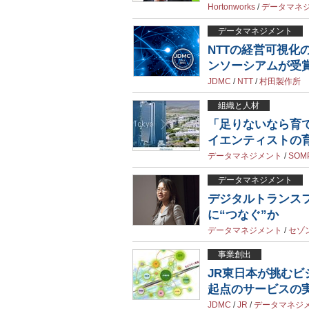
Hortonworks
/
データマネ
データマネジメント
NTTの経営可視化
ンソーシアムが受
JDMC
/
NTT
/
村田製作所
組織と人材
「足りないなら育て
イエンティストの
データマネジメント
/
SO
データマネジメント
デジタルトランス
に“つなぐ”か
データマネジメント
/
セゾ
事業創出
JR東日本が挑むビ
起点のサービスの
JDMC
/
JR
/
データマネジ