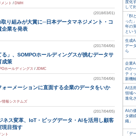
度化
ジメント
/
DWH
して
(2018/03/01)
「BI
った
の取り組みが大賞に─日本データマネジメント・コ
年の
賞企業を発表
とい
生成
デー
(2017/04/06)
ら
る」、SOMPOホールディングスが挑むデータサ
育成策
企業A
のか─
MPOホールディングス
/
JDMC
ティ
(2017/04/06)
新機
フォーメーションに直面する企業のデータをいか
AI
領域
進化
ン情報システムズ
AI
(2017/04/05)
タ継
ジネス変革、IoT・ビッグデータ・AIを活用し顧客
織」
実現目指す
「デ
メント