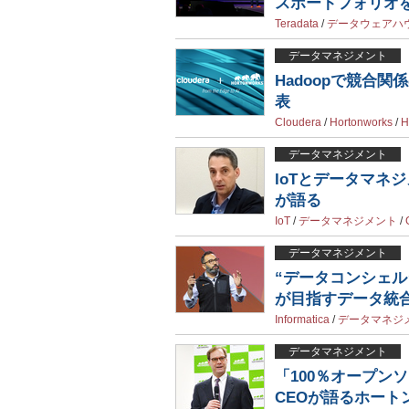
スポートフォリオ
Teradata
/
データウェアハ
データマネジメント
Hadoopで競合
表
Cloudera
/
Hortonworks
/
H
データマネジメント
IoTとデータマネ
が語る
IoT
/
データマネジメント
/
データマネジメント
“データコンシェ
が目指すデータ統
Informatica
/
データマネジ
データマネジメント
「100％オープン
CEOが語るホート