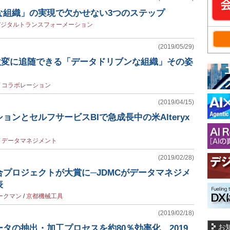
な組織」の実現で欠かせない3つのステップ
デジタルトランスフォーメーション
(2019/05/29)
す激変に追随できる「データドリブンな組織」その姿
/
コラボレーション
(2019/04/15)
ョンとセルフサービスBIで急成長中の米Alteryx
/
データマネジメント
(2019/02/28)
プロジェクトが大賞に─JDMCがデータマネジメ
表
ークマン
/
京都機械工具
(2019/02/18)
お
タの抽出・加工プロセスを約80％効率化、2019