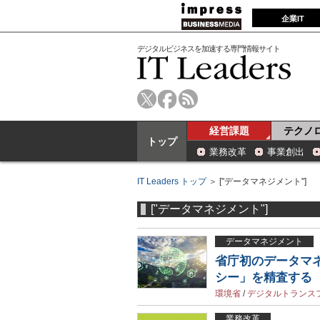
企業IT
デジタルビジネスを加速する専門情報サイト
経営課題
テクノ
トップ
業務改革
事業創出
IT Leaders トップ
＞ ["データマネジメント"]
["データマネジメント"]
データマネジメント
省庁初のデータマ
シー」を精査する
環境省
/
デジタルトランス
業務改革