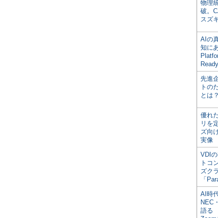
物理
破。C
スズ
AI
知にある
Plat
Read
先進
トの
とは
優れ
リを
ズ向
実像
VDI
トコ
ズク
「Par
AI時
NEC・
語る