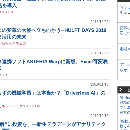
製品を導入
[イン
する
クス
/
ETL
(2018/12/28)
記事
変革の大波へ立ち向かう─HULFT DAYS 2018
応に
タ活用の未来
ン情報システムズ
定期
(2018/12/25)
携ソフトASTERIA Warpに新版、Excel可変表
[IT
加
らせ
メント
(2018/11/13)
ト
の機械学習」は本当か？「Driverless AI」の
AI R
成功
カネットワークス
/
H2O.ai
プとJ
経営
(2018/10/16)
“感動
“解”に投資を」―新生テラデータがアナリティク
動くA