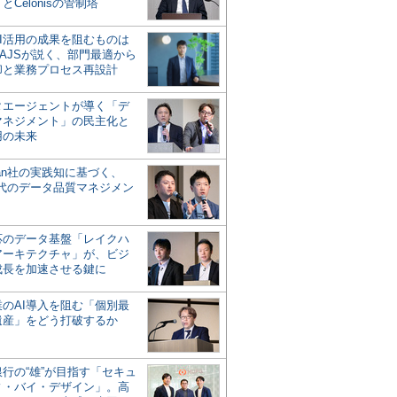
とCelonisの管制塔
AI活用の成果を阻むものは
AJSが説く、部門最適から
却と業務プロセス再設計
タエージェントが導く「デ
マネジメント」の民主化と
用の未来
san社の実践知に基づく、
時代のデータ品質マネジメン
対応のデータ基盤「レイクハ
アーキテクチャ」が、ビジ
成長を加速させる鍵に
業のAI導入を阻む「個別最
遺産」をどう打破するか
行の“雄”が目指す「セキュ
ィ・バイ・デザイン」。高