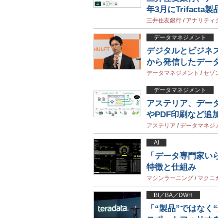
年3月にTrifacta
三井住友銀行
/
アナリティ
データマネジメント
デジタルとビジネスの
から発信したデー
データマネジメント
/
セゾ
データマネジメント
アステリア、データ連
やPDF印刷など追
アステリア
/
データマネジ
AI
「データ専門家いらず
特徴と仕組み
マシンラーニング
/
マクニ
BI／BA／DWH
「“製品”ではなく