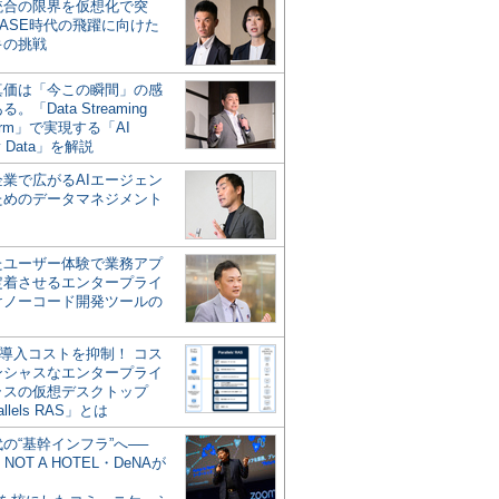
統合の限界を仮想化で突
ASE時代の飛躍に向けた
キの挑戦
の真価は「今この瞬間」の感
。「Data Streaming
form」で実現する「AI
y Data」を解説
企業で広がるAIエージェン
ためのデータマネジメント
？
たユーザー体験で業務アプ
定着させるエンタープライ
けノーコード開発ツールの
の導入コストを抑制！ コス
ンシャスなエンタープライ
ラスの仮想デスクトップ
allels RAS」とは
代の“基幹インフラ”へ──
NOT A HOTEL・DeNAが