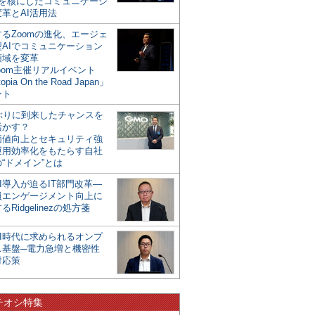
mを核にしたコミュニケーシ
革とAI活用法
るZoomの進化、エージェ
型AIでコミュニケーション
領域を変革
oom主催リアルイベント
opia On the Road Japan」
ート
年ぶりに到来したチャンスを
活かす？
価値向上とセキュリティ強
運用効率化をもたらす自社
“ドメイン”とは
I導入が迫るIT部門改革―
員エンゲージメント向上に
るRidgelinezの処方箋
AI時代に求められるオンプ
ス基盤─電力急増と機密性
対応策
チオシ特集