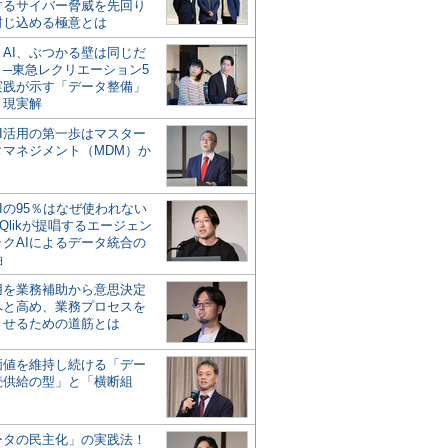
するサイバー脅威を先回り
封じ込める極意とは
とAI、ぶつかる壁は同じだ
」─東急レクリエーション5
実践が示す「データ整備」
う現実解
AI活用の第一歩はマスター
タマネジメント（MDM）か
Iの95％はなぜ使われない
Qlikが提唱するエージェン
ックAIによるデータ統合の
軸
活用を業務補助から意思決定
へと高め、業務プロセスを
させるための道筋とは
の価値を維持し続ける「デー
続供給の型」と「横断組
ータの民主化」の実践法！