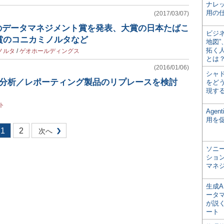
ナレ
用の仕
(2017/03/07)
年度のデータマネジメント賞を発表、大賞の日本たばこ
ビジ
賞のコニカミノルタなど
地図
拓く
ノルタ
/
ゲオホールディングス
とは
(2016/01/06)
シャ
タ分析／レポーティング製品のリプレースを検討
をどう
現す
ト
Age
用を
1
2
次へ
ソニ
ショ
マネ
生成
ータ
が説く
ート