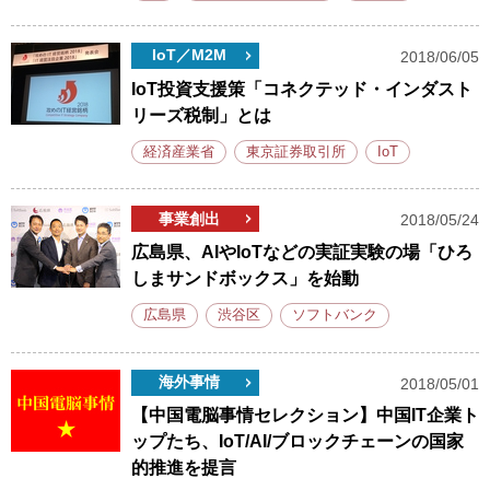
IoT／M2M
2018/06/05
IoT投資支援策「コネクテッド・インダスト
リーズ税制」とは
経済産業省
東京証券取引所
IoT
事業創出
2018/05/24
広島県、AIやIoTなどの実証実験の場「ひろ
しまサンドボックス」を始動
広島県
渋谷区
ソフトバンク
海外事情
2018/05/01
【中国電脳事情セレクション】中国IT企業ト
ップたち、IoT/AI/ブロックチェーンの国家
的推進を提言