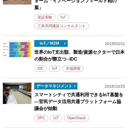
ォーム「イノベーションフィールド柏の
葉」
実証実験
IoT
三井共同建設コンサルタント
IoT／M2M
2019/03/11
世界のIoT支出額、製造/資源セクターで日本
の割合が際立つ─IDC
IDC
IoT
市場調査
データマネジメント
2018/10/25
スマートシティで共通利用できるIoT基盤を
―官民データ活用共通プラットフォーム協
議会が始動
DPC
IoT
OpenStack