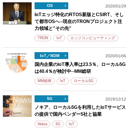
OS
2020/01/29
IoTエッジ特化のRTOS新版とCSIRT、そし
て都市OSへ─現在のTRONプロジェクト注
力領域と"その先"
TRON
IoT
エッジコンピューティング
IoT／M2M
2020/01/06
国内企業のIoT導入率は23.5％、ローカル5G
は40.4％が検討中─MM総研
MM総研
IoT
ローカル5G
5G
2019/12/12
ノキア、ローカル5Gを利用したIoTサービス
の提供で国内ベンダー5社と協業
Nokia
5G
IoT