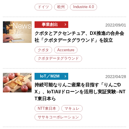
ドイツ
欧州
Industrie 4.0
事業創出
2022/09/01
クボタとアクセンチュア、DX推進の合弁会
社「クボタデータグラウンド」を設立
クボタ
Accenture
クボタデータグラウンド
IoT／M2M
2022/04/28
持続可能なりんご産業を目指す「りんごD
X」、IoT/AI/ドローンを活用し実証実験─NT
T東日本ら
NTT東日本
マキュレ
ササキコーポレーション