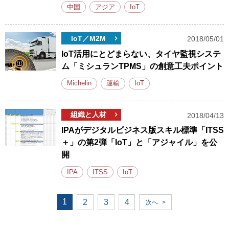
中国
アジア
IoT
IoT／M2M
2018/05/01
IoT活用にとどまらない、タイヤ監視システ
ム「ミシュランTPMS」の創意工夫ポイント
Michelin
運輸
IoT
組織と人材
2018/04/13
IPAがデジタルビジネス版スキル標準「ITSS
＋」の第2弾「IoT」と「アジャイル」を公
開
IPA
ITSS
IoT
1
2
3
4
次へ
>