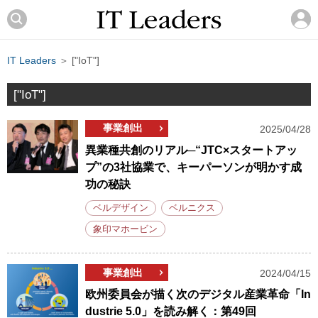
IT Leaders
＞ ["IoT"]
["IoT"]
事業創出
2025/04/28
異業種共創のリアル─“JTC×スタートアッ
プ”の3社協業で、キーパーソンが明かす成
功の秘訣
ベルデザイン
ベルニクス
象印マホービン
事業創出
2024/04/15
欧州委員会が描く次のデジタル産業革命「In
dustrie 5.0」を読み解く：第49回