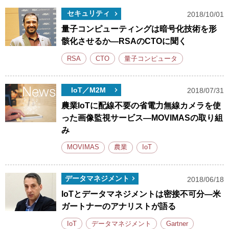
セキュリティ
2018/10/01
量子コンピューティングは暗号化技術を形
骸化させるか―RSAのCTOに聞く
RSA
CTO
量子コンピュータ
IoT／M2M
2018/07/31
農業IoTに配線不要の省電力無線カメラを使
った画像監視サービス―MOVIMASの取り組
み
MOVIMAS
農業
IoT
データマネジメント
2018/06/18
IoTとデータマネジメントは密接不可分―米
ガートナーのアナリストが語る
IoT
データマネジメント
Gartner