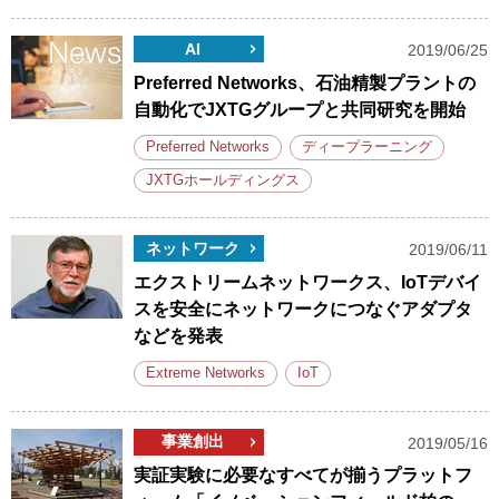
AI
2019/06/25
Preferred Networks、石油精製プラントの
自動化でJXTGグループと共同研究を開始
Preferred Networks
ディープラーニング
JXTGホールディングス
ネットワーク
2019/06/11
エクストリームネットワークス、IoTデバイ
スを安全にネットワークにつなぐアダプタ
などを発表
Extreme Networks
IoT
事業創出
2019/05/16
実証実験に必要なすべてが揃うプラットフ