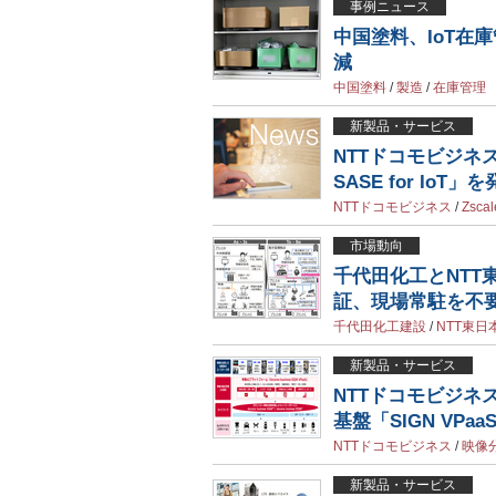
事例ニュース
中国塗料、IoT在
減
中国塗料
/
製造
/
在庫管理
新製品・サービス
NTTドコモビジネス
SASE for Io
NTTドコモビジネス
/
Zscal
市場動向
千代田化工とNTT
証、現場常駐を不
千代田化工建設
/
NTT東日
新製品・サービス
NTTドコモビジネ
基盤「SIGN VPa
NTTドコモビジネス
/
映像
新製品・サービス