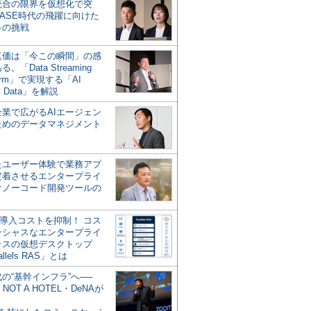
統合の限界を仮想化で突
ASE時代の飛躍に向けた
キの挑戦
の真価は「今この瞬間」の感
。「Data Streaming
form」で実現する「AI
y Data」を解説
企業で広がるAIエージェン
ためのデータマネジメント
？
たユーザー体験で業務アプ
定着させるエンタープライ
けノーコード開発ツールの
の導入コストを抑制！ コス
ンシャスなエンタープライ
ラスの仮想デスクトップ
allels RAS」とは
代の“基幹インフラ”へ──
NOT A HOTEL・DeNAが