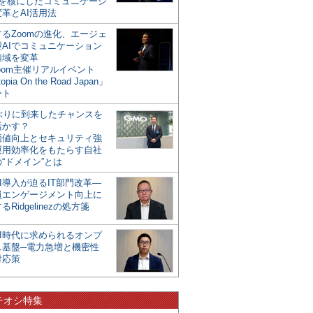
mを核にしたコミュニケーシ
革とAI活用法
るZoomの進化、エージェ
型AIでコミュニケーション
領域を変革
oom主催リアルイベント
opia On the Road Japan」
ート
年ぶりに到来したチャンスを
活かす？
価値向上とセキュリティ強
運用効率化をもたらす自社
“ドメイン”とは
I導入が迫るIT部門改革―
員エンゲージメント向上に
るRidgelinezの処方箋
AI時代に求められるオンプ
ス基盤─電力急増と機密性
対応策
チオシ特集