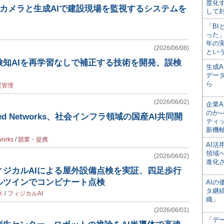
度化
ウドカメラと生成AIで建設現場を監視するシステムを
して
「BI
った
年の
(2026/06/08)
とい
検知AIを再学習なしで補正する技術を開発、誤検
生成
デー
ら
質管理
(2026/06/02)
企業A
のか─
red Networks、社会インフラ領域の国産AI共同開
ティ
新機
works
/
競業・提携
AI
領域
(2026/06/02)
進化
ィジカルAIによる屋外設備点検を実証、四足歩行
ルツインでコンビナート点検
AI
タ継
ス
/
フィジカルAI
織」
(2026/06/01)
「デ