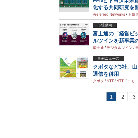
PFNとトヨタ未来
化する共同研究を
Preferred Networks
/
トヨ
市場動向
富士通の「経営ビジ
ルツインを新事業
富士通
/
デジタルツイン
/
事例ニュース
クボタなど3社、
通信を併用
クボタ
/
NTT
/
NTTドコモ
1
2
3