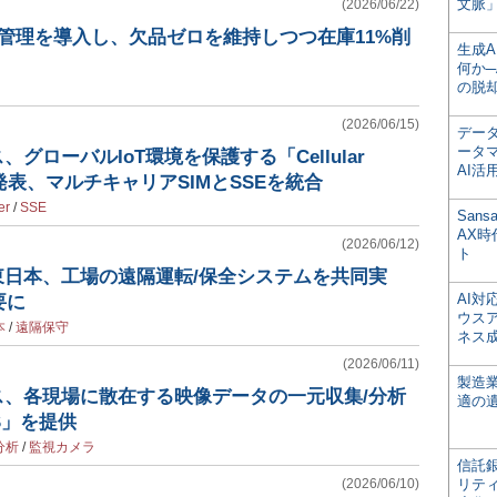
文脈」
(2026/06/22)
庫管理を導入し、欠品ゼロを維持しつつ在庫11%削
生成
何か─
の脱
(2026/06/15)
デー
ータ
、グローバルIoT環境を保護する「Cellular
AI活
T」を発表、マルチキャリアSIMとSSEを統合
er
/
SSE
San
AX
(2026/06/12)
ト
東日本、工場の遠隔運転/保全システムを共同実
AI
要に
ウス
本
/
遠隔保守
ネス
(2026/06/11)
製造
ス、各現場に散在する映像データの一元収集/分析
適の
aS」を提供
分析
/
監視カメラ
信託銀
(2026/06/10)
リテ