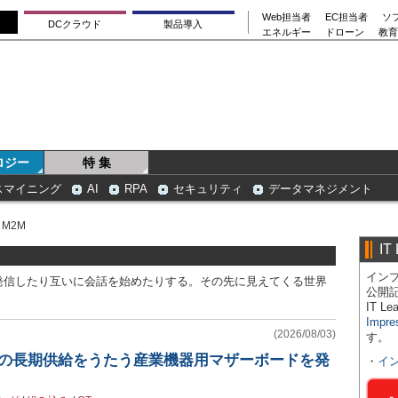
Web担当者
EC担当者
ソ
DCクラウド
製品導入
エネルギー
ドローン
教育
ロジー
特 集
スマイニング
AI
RPA
セキュリティ
データマネジメント
／M2M
IT
インプ
発信したり互いに会話を始めたりする。その先に見えてくる世界
公開
IT 
Impre
(2026/08/03)
す。
間の長期供給をうたう産業機器用マザーボードを発
・
イ