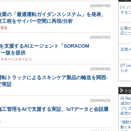
(2026/07/08)
[イン
する
造業の「最適運転ガイダンスシステム」を発表、
産工程をサイバー空間に再現/分析
/
製造
記事
応に
(2026/07/02)
を支援するAIエージェント「SORACOM
定期
ュー版を提供
/
マネージドサービス
[IT
(2026/06/30)
らせ
運転トラックによるスキンケア製品の輸送を関西-
で実証
ト
AI R
(2026/06/23)
成功
プとJ
工管理をAIで支援する実証、IoTデータと会話履
経営
“感動
理
動くA