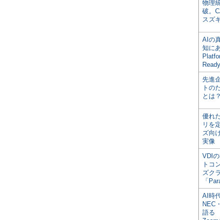
物理
破。C
スズ
AI
知にある
Plat
Read
先進
トの
とは
優れ
リを
ズ向
実像
VDI
トコ
ズク
「Par
AI時
NEC・
語る