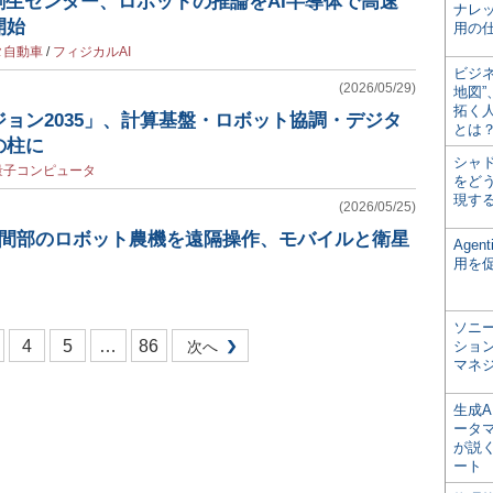
創生センター、ロボットの推論をAI半導体で高速
ナレ
開始
用の仕
タ自動車
/
フィジカルAI
ビジ
(2026/05/29)
地図
拓く
ョン2035」、計算基盤・ロボット協調・デジタ
とは
の柱に
シャ
量子コンピュータ
をどう
現す
(2026/05/25)
山間部のロボット農機を遠隔操作、モバイルと衛星
Age
用を
ソニ
4
5
…
86
次へ
ショ
マネ
生成
ータ
が説く
ート