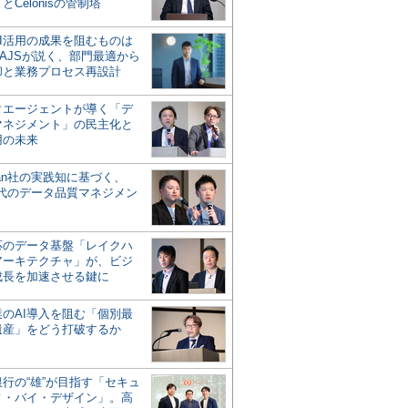
とCelonisの管制塔
AI活用の成果を阻むものは
AJSが説く、部門最適から
却と業務プロセス再設計
タエージェントが導く「デ
マネジメント」の民主化と
用の未来
san社の実践知に基づく、
時代のデータ品質マネジメン
対応のデータ基盤「レイクハ
アーキテクチャ」が、ビジ
成長を加速させる鍵に
業のAI導入を阻む「個別最
遺産」をどう打破するか
行の“雄”が目指す「セキュ
ィ・バイ・デザイン」。高