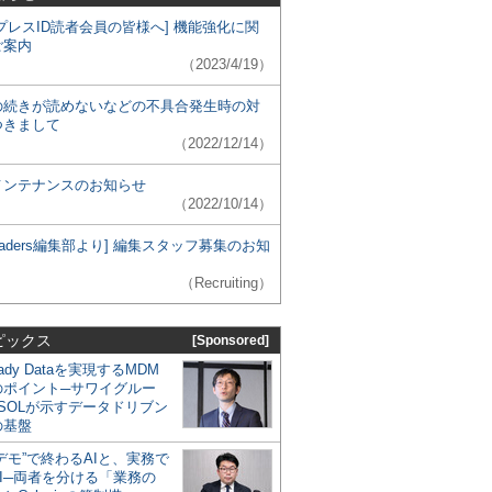
プレスID読者会員の皆様へ] 機能強化に関
ご案内
（2023/4/19）
の続きが読めないなどの不具合発生時の対
つきまして
（2022/12/14）
メンテナンスのお知らせ
（2022/10/14）
 Leaders編集部より] 編集スタッフ募集のお知
（Recruiting）
ピックス
[Sponsored]
eady Dataを実現するMDM
のポイント─サワイグルー
SOLが示すデータドリブン
の基盤
デモ”で終わるAIと、実務で
I─両者を分ける「業務の