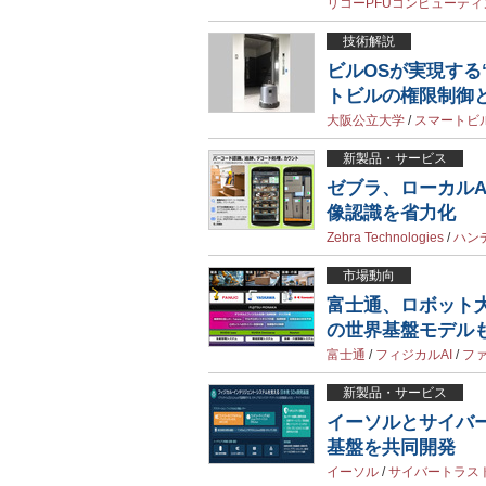
リコーPFUコンピューティ
技術解説
ビルOSが実現する
トビルの権限制御
大阪公立大学
/
スマートビ
新製品・サービス
ゼブラ、ローカル
像認識を省力化
Zebra Technologies
/
ハン
市場動向
富士通、ロボット大
の世界基盤モデル
富士通
/
フィジカルAI
/
フ
新製品・サービス
イーソルとサイバ
基盤を共同開発
イーソル
/
サイバートラス