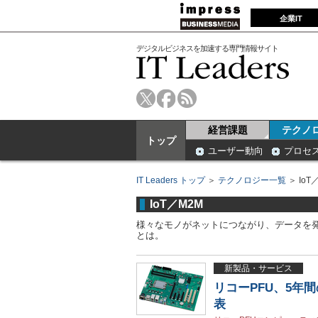
企業IT
デジタルビジネスを加速する専門情報サイト
経営課題
テクノ
トップ
ユーザー動向
プロセ
IT Leaders トップ
＞
テクノロジー一覧
＞ IoT
IoT／M2M
様々なモノがネットにつながり、データを
とは。
新製品・サービス
リコーPFU、5年
表