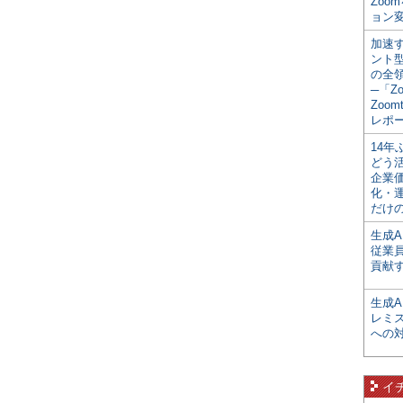
Zoo
ョン変
加速す
ント
の全
─「Z
Zoomt
レポ
14
どう
企業
化・
だけの
生成A
従業
貢献す
生成
レミ
への
イ