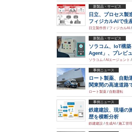
新製品・サービス
日立、プロセス製
フィジカルAIで生
日立製作所
/
フィジカルAI
新製品・サービス
ソラコム、IoT構築
Agent」、プレビ
ソラコム
/
AIエージェント
事例ニュース
ロート製薬、自動
関東間の高速道路
ロート製薬
/
自動運転
事例ニュース
鉄建建設、現場の施
歴を横断分析
鉄建建設
/
生成AI
/
施工管