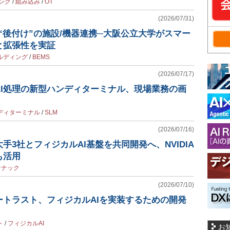
ング
/
組み込み
/
OT
(2026/07/31)
“後付け”の施設/機器連携─大阪公立大学がスマー
と拡張性を実証
ルディング
/
BEMS
(2026/07/17)
AI処理の新型ハンディターミナル、現場業務の画
ディターミナル
/
SLM
(2026/07/16)
手3社とフィジカルAI基盤を共同開発へ、NVIDIA
も活用
ァナック
(2026/07/10)
ートラスト、フィジカルAIを実装するための開発
ト
/
フィジカルAI
お