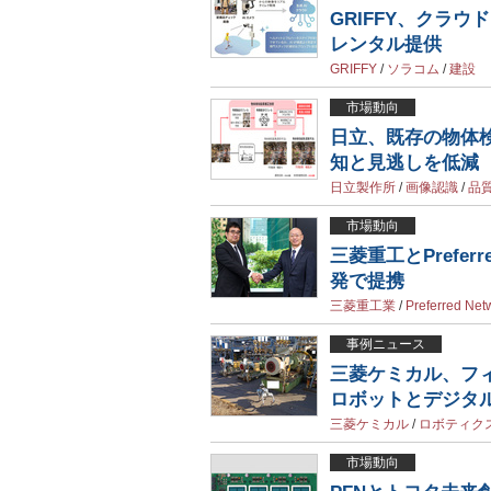
GRIFFY、クラ
レンタル提供
GRIFFY
/
ソラコム
/
建設
市場動向
日立、既存の物体
知と見逃しを低減
日立製作所
/
画像認識
/
品
市場動向
三菱重工とPrefer
発で提携
三菱重工業
/
Preferred Net
事例ニュース
三菱ケミカル、フ
ロボットとデジタ
三菱ケミカル
/
ロボティク
市場動向