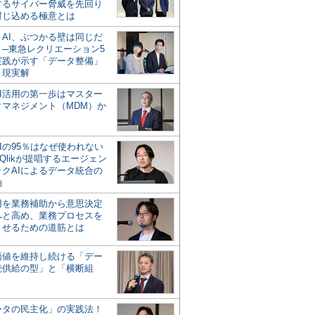
するサイバー脅威を先回り
封じ込める極意とは
とAI、ぶつかる壁は同じだ
」─東急レクリエーション5
実践が示す「データ整備」
う現実解
AI活用の第一歩はマスター
タマネジメント（MDM）か
Iの95％はなぜ使われない
Qlikが提唱するエージェン
ックAIによるデータ統合の
軸
活用を業務補助から意思決定
へと高め、業務プロセスを
させるための道筋とは
の価値を維持し続ける「デー
続供給の型」と「横断組
ータの民主化」の実践法！