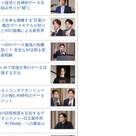
ッジ提供と自律的データ活
組み作りが“鍵”に
ネス全体を俯瞰する“言葉の
”、概念データモデルが切り
人とAIの協働による新世界
？
ドーAIやデータ漏洩の危機
防ぐ？ 安全なAI活用を実
る新戦略
ntic AIで現場主導のデータ活
促進する方法
ーセミコンダクタソリュー
ンズが挑むAI時代のデータ
ジメント
AIの回答精度を左右するデ
マネジメント─日立製作所
「AI Ready」への最短ル