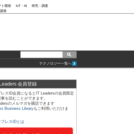
フト開発
IoT・AI
研究・調査
講座
テクノロジー一覧へ
 Leaders 会員登録
レスID会員になるとIT Leadersの会員限定
記事を読むことができます。
Leadersのメルマガを購読できます
ss Business Library
もご利用いただけま
ンプレスIDとは