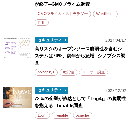
が終了─GMOプライム調査
GMOプライム・ストラテジー
WordPress
PHP
セキュリティ
2024/04/17
高リスクのオープンソース脆弱性を含むシ
ステムは74%、前年から急増─シノプシス調
査
Synopsys
脆弱性
ユーザー調査
セキュリティ
2022/12/02
72％の企業が依然として「Log4j」の脆弱性
を抱える─Tenable調査
Log4j
Tenable
Apache