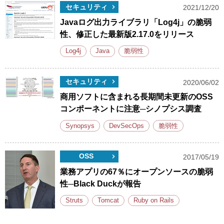
セキュリティ
2021/12/20
Javaログ出力ライブラリ「Log4j」の脆弱
性、修正した最新版2.17.0をリリース
Log4j
Java
脆弱性
セキュリティ
2020/06/02
商用ソフトに含まれる長期間未更新のOSS
コンポーネントに注意─シノプシス調査
Synopsys
DevSecOps
脆弱性
OSS
2017/05/19
業務アプリの67％にオープンソースの脆弱
性─Black Duckが報告
Struts
Tomcat
Ruby on Rails