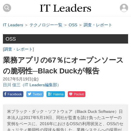
IT Leaders
＞
テクノロジー一覧
＞
OSS
＞
調査・レポート
OSS
調査・レポート
業務アプリの67％にオープンソース
の脆弱性─Black Duckが報告
2017年5月19日(金)
日川 佳三（IT Leaders編集部）
!
Facebook
Twitter
Hatena
Pocket
米ブラック・ダック・ソフトウェア（Black Duck Software）日
本法人は2017年5月19日、同社が監査を請け負ったユーザーの
実例をベースに、2016年におけるOSSの利用状況と、OSSのセ
キュリティ脆弱性の現状を報告した。業務システムへの採用が