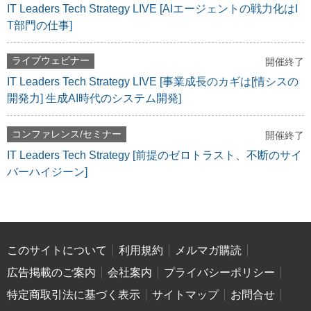
IT Leaders Tech Strategy LIVE [AIエージェントの戦力化はI
T部門の仕事]
ライブウェビナー
開催終了
IT Leaders Tech Strategy LIVE [事業成長のカギは[情シスの
開発力] 生成AI時代のシステム開発]
コンファレンス/セミナー
開催終了
IT Leaders Tech Strategy [前提のゼロトラスト、不断のサイ
バーハイジーン]
このサイトについて
利用規約
メルマガ購読
広告掲載のご案内
会社案内
プライバシーポリシー
特定商取引法に基づく表示
サイトマップ
お問合せ