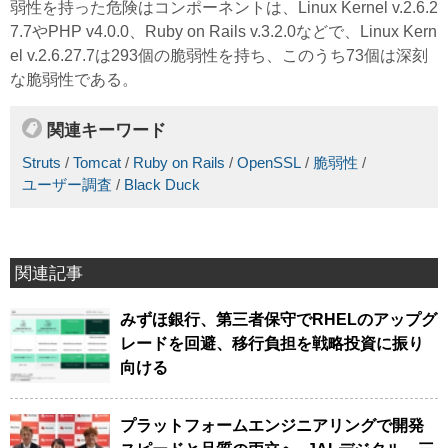
弱性を持った危険はコンポーネントは、Linux Kernel v.2.6.2
7.7やPHP v4.0.0、Ruby on Rails v.3.2.0などで、Linux Kern
el v.2.6.27.7は293個の脆弱性を持ち、このうち73個は深刻
な脆弱性である。
関連キーワード
Struts
/
Tomcat
/
Ruby on Rails
/
OpenSSL
/
脆弱性
/
ユーザー調査
/
Black Duck
関連記事
みずほ銀行、第三者保守でRHELのアップグ
レードを回避、移行負担を戦略投資に振り
向ける
プラットフォームエンジニアリングで開発