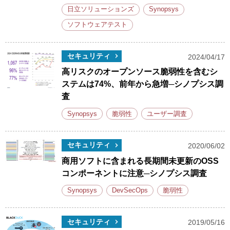
日立ソリューションズ
Synopsys
ソフトウェアテスト
セキュリティ
2024/04/17
高リスクのオープンソース脆弱性を含むシ
ステムは74%、前年から急増─シノプシス調
査
Synopsys
脆弱性
ユーザー調査
セキュリティ
2020/06/02
商用ソフトに含まれる長期間未更新のOSS
コンポーネントに注意─シノプシス調査
Synopsys
DevSecOps
脆弱性
セキュリティ
2019/05/16