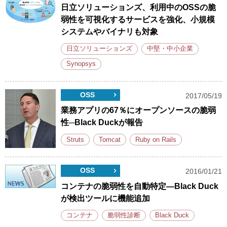
日立ソリューションズ、利用中のOSSの脆
弱性を可視化するサービスを強化、小規模
システムやバイナリも対象
日立ソリューションズ
中堅・中小企業
Synopsys
OSS
2017/05/19
業務アプリの67％にオープンソースの脆弱
性─Black Duckが報告
Struts
Tomcat
Ruby on Rails
OSS
2016/01/21
コンテナの脆弱性を自動特定―Black Duck
が検出ツールに機能追加
コンテナ
脆弱性診断
Black Duck