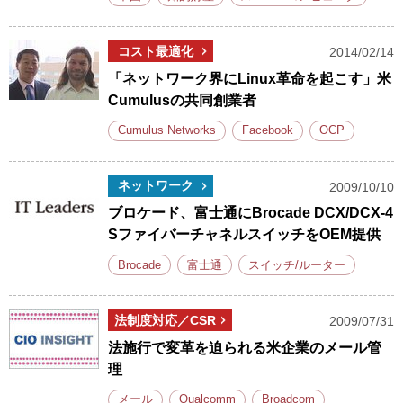
コスト最適化
2014/02/14
「ネットワーク界にLinux革命を起こす」米
Cumulusの共同創業者
Cumulus Networks
Facebook
OCP
ネットワーク
2009/10/10
ブロケード、富士通にBrocade DCX/DCX-4
SファイバーチャネルスイッチをOEM提供
Brocade
富士通
スイッチ/ルーター
法制度対応／CSR
2009/07/31
法施行で変革を迫られる米企業のメール管
理
メール
Qualcomm
Broadcom