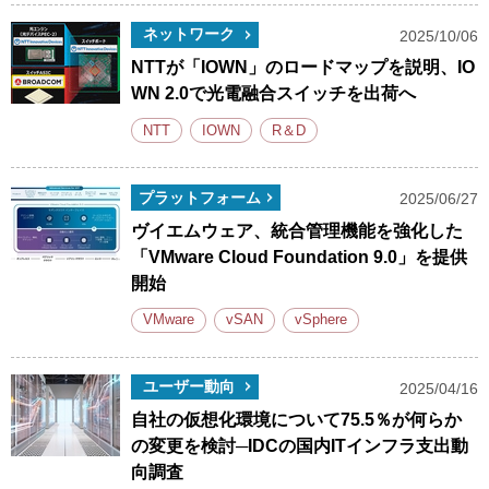
ネットワーク
2025/10/06
NTTが「IOWN」のロードマップを説明、IO
WN 2.0で光電融合スイッチを出荷へ
NTT
IOWN
R＆D
プラットフォーム
2025/06/27
ヴイエムウェア、統合管理機能を強化した
「VMware Cloud Foundation 9.0」を提供
開始
VMware
vSAN
vSphere
ユーザー動向
2025/04/16
自社の仮想化環境について75.5％が何らか
の変更を検討─IDCの国内ITインフラ支出動
向調査