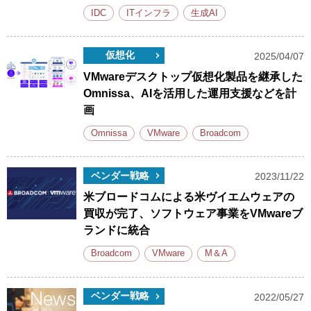
IDC
ITインフラ
生成AI
仮想化
2025/04/07
VMwareデスクトップ仮想化製品を継承した
Omnissa、AIを活用した運用支援などを計
画
Omnissa
VMware
Broadcom
ベンダー戦略
2023/11/22
米ブロードコムによる米ヴイエムウェアの
買収が完了、ソフトウェア事業をVMwareブ
ランドに統合
Broadcom
VMware
M＆A
ベンダー戦略
2022/05/27