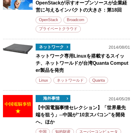
OpenStackが示すオープンソースが企業経
営に与えるインパクトの大きさ：第18回
OpenStack
Broadcom
プライベートクラウド
ネットワーク
2014/08/01
ネットワーク専用Linuxを搭載するスイッ
チ、ネットワールドが台湾Quanta Comput
er製品を発売
Linux
ネットワールド
Quanta
海外事情
2014/05/28
【中国電脳事情セレクション】「世界最先
端を狙う」─中国が“10京スパコン”を開発
へ、ほか
中国
知的財産
スーパーコンピュータ