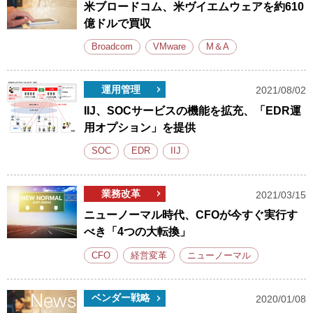
米ブロードコム、米ヴイエムウェアを約610
億ドルで買収
Broadcom
VMware
M＆A
運用管理
2021/08/02
IIJ、SOCサービスの機能を拡充、「EDR運
用オプション」を提供
SOC
EDR
IIJ
業務改革
2021/03/15
ニューノーマル時代、CFOが今すぐ実行す
べき「4つの大転換」
CFO
経営変革
ニューノーマル
ベンダー戦略
2020/01/08