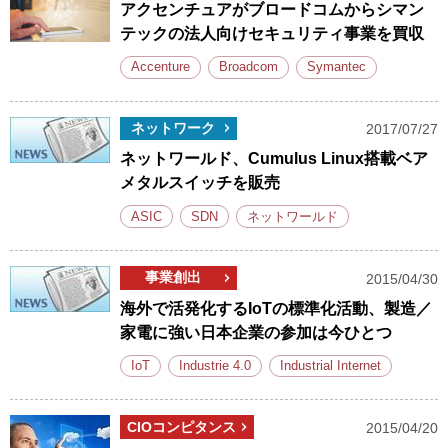
アクセンチュアがブロードコムからシマン
テックの法人向けセキュリティ事業を買収
Accenture
Broadcom
Symantec
ネットワーク
2017/07/27
ネットワールド、Cumulus Linux搭載ベア
メタルスイッチを販売
ASIC
SDN
ネットワールド
事業創出
2015/04/30
海外で活発化するIoTの標準化活動、製造／
家電に強い日本企業の参加は今ひとつ
IoT
Industrie 4.0
Industrial Internet
CIOコンピタンス
2015/04/20