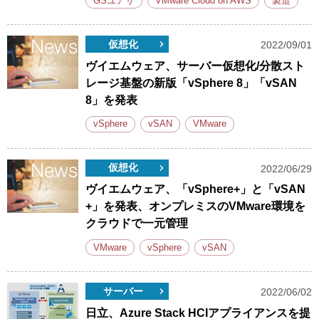
GSユアサ
VMware Cloud on AWS
製造
仮想化
2022/09/01
ヴイエムウェア、サーバー仮想化/分散スト
レージ基盤の新版「vSphere 8」「vSAN
8」を発表
vSphere
vSAN
VMware
仮想化
2022/06/29
ヴイエムウェア、「vSphere+」と「vSAN
+」を発表、オンプレミスのVMware環境を
クラウドで一元管理
VMware
vSphere
vSAN
サーバー
2022/06/02
日立、Azure Stack HCIアプライアンスを提