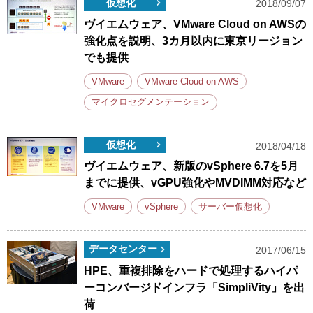
仮想化
2018/09/07
ヴイエムウェア、VMware Cloud on AWSの
強化点を説明、3カ月以内に東京リージョン
でも提供
VMware
VMware Cloud on AWS
マイクロセグメンテーション
仮想化
2018/04/18
ヴイエムウェア、新版のvSphere 6.7を5月
までに提供、vGPU強化やMVDIMM対応など
VMware
vSphere
サーバー仮想化
データセンター
2017/06/15
HPE、重複排除をハードで処理するハイパ
ーコンバージドインフラ「SimpliVity」を出
荷