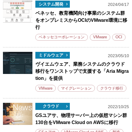
システム開発
2024/04/17
ベネッセ、教育機関向け事業のシステム群
をオンプレミスからOCIのVMware環境に移
行
ベネッセコーポレーション
VMware
OCI
ミドルウェア
2023/05/10
ヴイエムウェア、業務システムのクラウド
移行をワンストップで支援する「Aria Migra
tion」を提供
VMware
マイグレーション
クラウド移行
クラウド
2022/10/25
GSユアサ、物理サーバー上の仮想マシン群
130台をVMware Cloud on AWSに移行