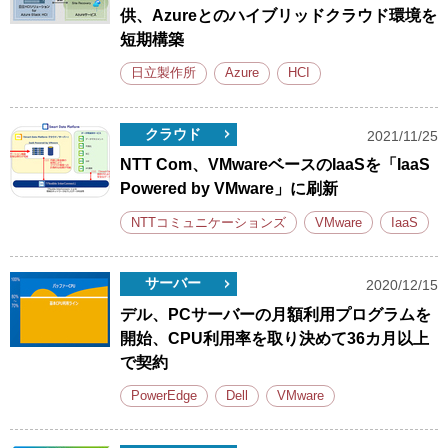
供、Azureとのハイブリッドクラウド環境を
短期構築
日立製作所
Azure
HCI
クラウド
2021/11/25
NTT Com、VMwareベースのIaaSを「IaaS
Powered by VMware」に刷新
NTTコミュニケーションズ
VMware
IaaS
サーバー
2020/12/15
デル、PCサーバーの月額利用プログラムを
開始、CPU利用率を取り決めて36カ月以上
で契約
PowerEdge
Dell
VMware