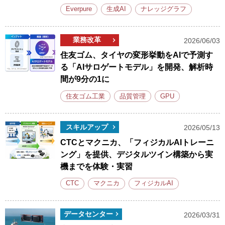
Everpure
生成AI
ナレッジグラフ
業務改革
2026/06/03
住友ゴム、タイヤの変形挙動をAIで予測す
る「AIサロゲートモデル」を開発、解析時
間が9分の1に
住友ゴム工業
品質管理
GPU
スキルアップ
2026/05/13
CTCとマクニカ、「フィジカルAIトレーニ
ング」を提供、デジタルツイン構築から実
機までを体験・実習
CTC
マクニカ
フィジカルAI
データセンター
2026/03/31