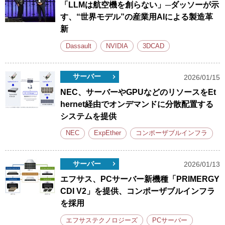
「LLMは航空機を創らない」─ダッソーが示
す、“世界モデル”の産業用AIによる製造革
新
Dassault
NVIDIA
3DCAD
サーバー
2026/01/15
NEC、サーバーやGPUなどのリソースをEt
hernet経由でオンデマンドに分散配置する
システムを提供
NEC
ExpEther
コンポーザブルインフラ
サーバー
2026/01/13
エフサス、PCサーバー新機種「PRIMERGY
CDI V2」を提供、コンポーザブルインフラ
を採用
エフサステクノロジーズ
PCサーバー