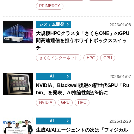
PRIMERGY
システム開発
2026/01/08
大規模HPCクラスタ「さくらONE」のGPU
間高速通信を担うホワイトボックススイッ
チ
さくらインターネット
HPC
GPU
AI
2026/01/07
NVIDIA、Blackwell後継の新世代GPU「Ru
bin」を発表、AI推論性能が5倍に
NVIDIA
GPU
HPC
AI
2025/12/29
生成AI/AIエージェントの次は「フィジカル