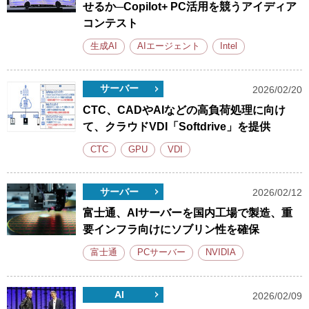
せるか─Copilot+ PC活用を競うアイディア
コンテスト
生成AI
AIエージェント
Intel
サーバー
2026/02/20
CTC、CADやAIなどの高負荷処理に向け
て、クラウドVDI「Softdrive」を提供
CTC
GPU
VDI
サーバー
2026/02/12
富士通、AIサーバーを国内工場で製造、重
要インフラ向けにソブリン性を確保
富士通
PCサーバー
NVIDIA
AI
2026/02/09