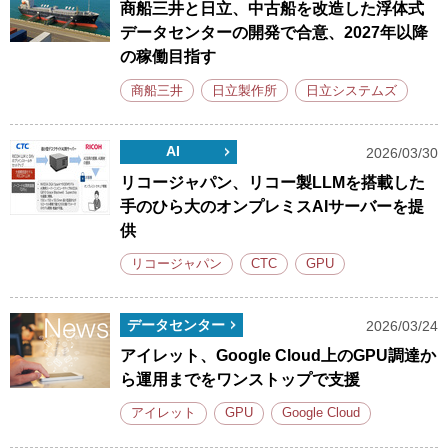
商船三井と日立、中古船を改造した浮体式
データセンターの開発で合意、2027年以降
の稼働目指す
商船三井
日立製作所
日立システムズ
AI
2026/03/30
リコージャパン、リコー製LLMを搭載した
手のひら大のオンプレミスAIサーバーを提
供
リコージャパン
CTC
GPU
データセンター
2026/03/24
アイレット、Google Cloud上のGPU調達か
ら運用までをワンストップで支援
アイレット
GPU
Google Cloud