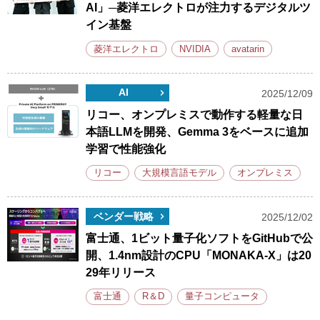
AI」─菱洋エレクトロが注力するデジタルツ
イン基盤
菱洋エレクトロ
NVIDIA
avatarin
AI
2025/12/09
リコー、オンプレミスで動作する軽量な日
本語LLMを開発、Gemma 3をベースに追加
学習で性能強化
リコー
大規模言語モデル
オンプレミス
ベンダー戦略
2025/12/02
富士通、1ビット量子化ソフトをGitHubで公
開、1.4nm設計のCPU「MONAKA-X」は20
29年リリース
富士通
R＆D
量子コンピュータ