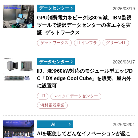
データセンター
2026/03/19
GPU消費電力をピーク比80％減、IBM監視
ツールで湯沢データセンターの省エネを実
証─ゲットワークス
ゲットワークス
ITインフラ
グリーンIT
データセンター
2026/03/17
IIJ、液冷60kW対応のモジュール型エッジD
C「DX edge Cool Cube」を販売、屋内外
に設置可
IIJ
マイクロデータセンター
河村電器産業
AI
2026/03/04
AIを駆使してどんなイノベーションが起こ