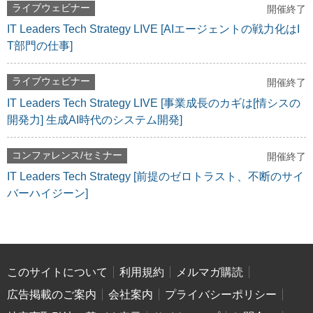
ライブウェビナー
開催終了
IT Leaders Tech Strategy LIVE [AIエージェントの戦力化はI
T部門の仕事]
ライブウェビナー
開催終了
IT Leaders Tech Strategy LIVE [事業成長のカギは[情シスの
開発力] 生成AI時代のシステム開発]
コンファレンス/セミナー
開催終了
IT Leaders Tech Strategy [前提のゼロトラスト、不断のサイ
バーハイジーン]
このサイトについて
利用規約
メルマガ購読
広告掲載のご案内
会社案内
プライバシーポリシー