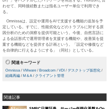
DI）」をバンドルしたパッケージを用意する。Horizonと合
わせて、同時接続数または指名ユーザー単位で利用でき
る。
Omnissaは、設定や運用をAIで支援する機能の追加を予
定している。すでに、性能劣化などのトラブルに対する原
因分析のための洞察を提供可能という。今後、自然言語に
よる会話形式で運用管理者を支援する機能や、改善策を提
案する機能などを提供する計画という。「設定や修復など
を自律的に行えるようにする」（同社）としている。
関連キーワード
Omnissa
/
VMware
/
Broadcom
/
VDI
/
デスクトップ仮想化
/
組織再編
/
M＆A
/
クライアント管理
関連記事
SMBC日興証券、サーバー仮想化基盤をOp