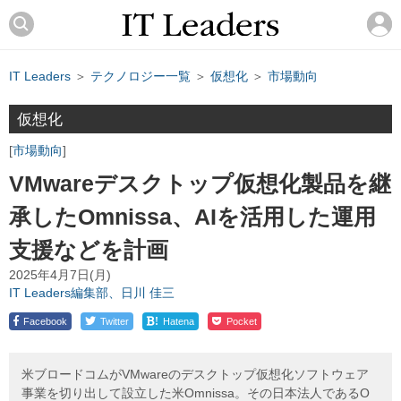
IT Leaders
＞
テクノロジー一覧
＞
仮想化
＞
市場動向
仮想化
市場動向
VMwareデスクトップ仮想化製品を継
承したOmnissa、AIを活用した運用
支援などを計画
2025年4月7日(月)
IT Leaders編集部、日川 佳三
!
Facebook
Twitter
Hatena
Pocket
米ブロードコムがVMwareのデスクトップ仮想化ソフトウェア
事業を切り出して設立した米Omnissa。その日本法人であるO