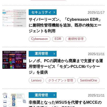
セキュリティ
2025/11/17
サイバーリーズン、「Cybereason EDR」
に脆弱性管理機能を追加、既存の検知エー
ジェントを利用
Cybereason
EDR
脆弱性管理
運用管理
2025/11/11
レノボ、PCの調達から廃棄まで支援する運
用管理サービス「モダンPCLCMパッケー
ジ」を提供
Lenovo
クライアント管理
SentinelOne
運用管理
2025/11/11
非推奨となったWSUSを代替するMCCEの