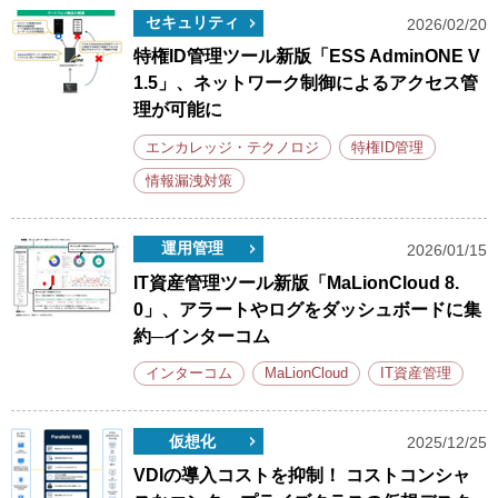
セキュリティ
2026/02/20
特権ID管理ツール新版「ESS AdminONE V
1.5」、ネットワーク制御によるアクセス管
理が可能に
エンカレッジ・テクノロジ
特権ID管理
情報漏洩対策
運用管理
2026/01/15
IT資産管理ツール新版「MaLionCloud 8.
0」、アラートやログをダッシュボードに集
約─インターコム
インターコム
MaLionCloud
IT資産管理
仮想化
2025/12/25
VDIの導入コストを抑制！ コストコンシャ