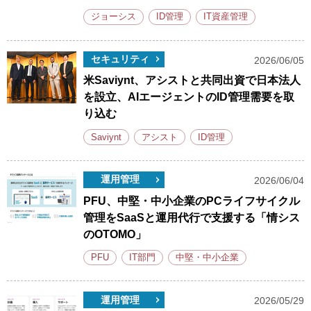
ジョーシス
ID管理
IT資産管理
セキュリティ
2026/06/05
米Saviynt、アシストと共同出資で日本法人
を設立、AIエージェントのID管理需要を取
り込む
Saviynt
アシスト
ID管理
運用管理
2026/06/04
PFU、中堅・中小企業のPCライフサイクル
管理をSaaSと運用代行で支援する「情シス
のOTOMO」
PFU
IT部門
中堅・中小企業
運用管理
2026/05/29