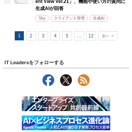
ent View Ver.21」、機能や使い方の質問に
生成AIが回答
Sky
クライアント管理
生成AI
1
2
3
4
5
…
12
次へ
>
IT Leadersをフォローする