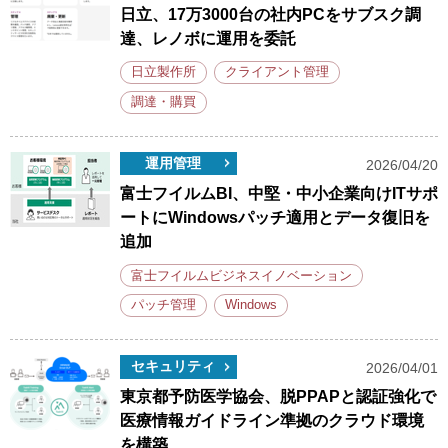
日立、17万3000台の社内PCをサブスク調
達、レノボに運用を委託
日立製作所
クライアント管理
調達・購買
運用管理
2026/04/20
富士フイルムBI、中堅・中小企業向けITサポ
ートにWindowsパッチ適用とデータ復旧を
追加
富士フイルムビジネスイノベーション
パッチ管理
Windows
セキュリティ
2026/04/01
東京都予防医学協会、脱PPAPと認証強化で
医療情報ガイドライン準拠のクラウド環境
を構築