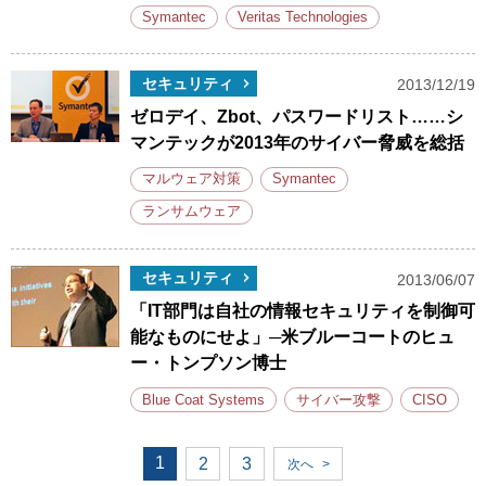
Symantec
Veritas Technologies
セキュリティ
2013/12/19
ゼロデイ、Zbot、パスワードリスト……シ
マンテックが2013年のサイバー脅威を総括
マルウェア対策
Symantec
ランサムウェア
セキュリティ
2013/06/07
「IT部門は自社の情報セキュリティを制御可
能なものにせよ」─米ブルーコートのヒュ
ー・トンプソン博士
Blue Coat Systems
サイバー攻撃
CISO
1
2
3
次へ
>