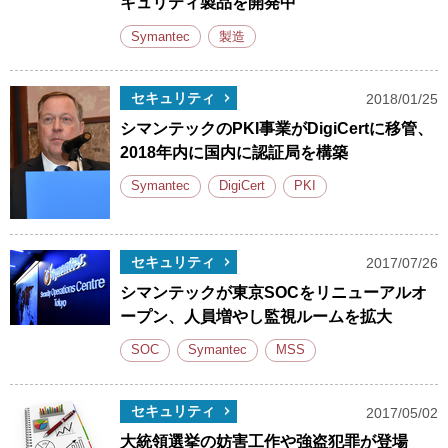
キュリティ製品を開発中
Symantec
製造
セキュリティ
2018/01/25
シマンテックのPKI事業がDigiCertに移管、
2018年内に国内に認証局を構築
Symantec
DigiCert
PKI
セキュリティ
2017/07/26
シマンテックが東京SOCをリニューアルオ
ープン、人員増やし監視ルームを拡大
SOC
Symantec
MSS
セキュリティ
2017/05/02
大統領選挙の妨害工作や強盗犯罪が登場