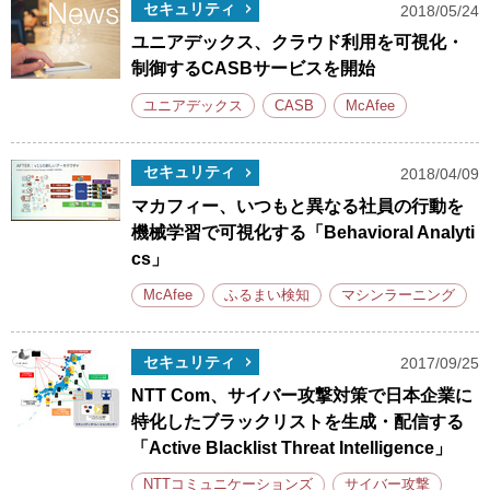
セキュリティ
2018/05/24
ユニアデックス、クラウド利用を可視化・
制御するCASBサービスを開始
ユニアデックス
CASB
McAfee
セキュリティ
2018/04/09
マカフィー、いつもと異なる社員の行動を
機械学習で可視化する「Behavioral Analyti
cs」
McAfee
ふるまい検知
マシンラーニング
セキュリティ
2017/09/25
NTT Com、サイバー攻撃対策で日本企業に
特化したブラックリストを生成・配信する
「Active Blacklist Threat Intelligence」
NTTコミュニケーションズ
サイバー攻撃