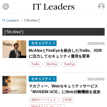
IT Leaders
＞ ["McAfee"]
["McAfee"]
セキュリティ
2023/04/25
McAfeeとFireEyeを統合したTrellix、XDR
に注力してセキュリティ運用を変革
Trellix
McAfee
FireEye
セキュリティ
2021/03/02
マカフィー、Webセキュリティサービス
「MVISION UCE」にWeb分離機能を追加
Webゲートウェイ
CASB