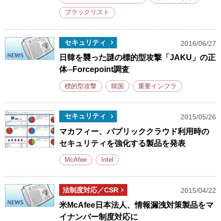
ブラックリスト
セキュリティ
2016/06/27
日韓を襲った謎の標的型攻撃「JAKU」の正
体─Forcepoint調査
標的型攻撃
韓国
重要インフラ
セキュリティ
2015/05/26
マカフィー、パブリッククラウド利用時の
セキュリティを強化する製品を発表
McAfee
Intel
法制度対応／CSR
2015/04/22
米McAfee日本法人、情報漏洩対策製品をマ
イナンバー制度対応に