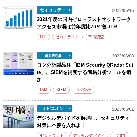
セキュリティ
2023/06/16
2021年度の国内ゼロトラストネットワーク
アクセス市場は前年度比70％増─ITR
ITR
ゼロトラスト
市場調査
運用管理
2023/06/08
ログ分析製品群「IBM Security QRadar Sui
te」、SIEMを補完する簡易分析ツールを追
加
IBM
SIEM
ログ分析
オピニオン
2023/05/01
デジタルデバイドを解消し、セキュリティ
対策に本腰を入れよ！
ゼロトラスト
デジタルデバイド
IT部門