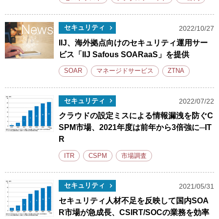
セキュリティ
2022/10/27
IIJ、海外拠点向けのセキュリティ運用サー
ビス「IIJ Safous SOARaaS」を提供
SOAR
マネージドサービス
ZTNA
セキュリティ
2022/07/22
クラウドの設定ミスによる情報漏洩を防ぐC
SPM市場、2021年度は前年から3倍強に─IT
R
ITR
CSPM
市場調査
セキュリティ
2021/05/31
セキュリティ人材不足を反映して国内SOA
R市場が急成長、CSIRT/SOCの業務を効率