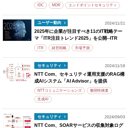
IDC
MDR
エンドポイントセキュリティ
ユーザー動向
2024/11/21
2025年に企業が注目すべき11のIT戦略テー
マ「ITR注目トレンド2025」を公開─ITR
ITR
経営戦略
市場予測
セキュリティ
2024/11/18
NTT Com、セキュリティ運用支援のRAG構
成AIシステム「AI Advisor」を提供
NTTコミュニケーションズ
脆弱性検査
生成AI
セキュリティ
2024/09/03
NTT Com、SOARサービスの収集対象ログ