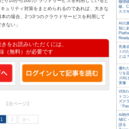
り10から20のクラウドサービスを利用していると
物理
破。C
セキュリティ対策をまとめられるのであれば、大きな
スズ
本の場合、2つ3つのクラウドサービスを利用して
AI
できない」
知にある
Plat
Read
続きをお読みいただくには、
先進
録（無料）が必要です
トの
とは
優れ
リを
ズ向
実像
VDI
トコ
ズク
【次ページ】
「Par
AI時
1
2
次へ
NEC・
語る