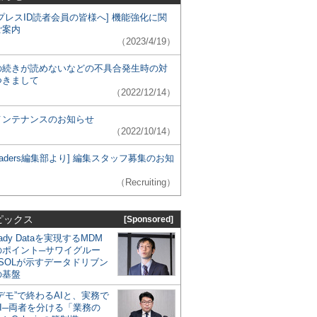
プレスID読者会員の皆様へ] 機能強化に関
ご案内
（2023/4/19）
の続きが読めないなどの不具合発生時の対
つきまして
（2022/12/14）
メンテナンスのお知らせ
（2022/10/14）
 Leaders編集部より] 編集スタッフ募集のお知
（Recruiting）
ピックス
[Sponsored]
eady Dataを実現するMDM
のポイント─サワイグルー
SOLが示すデータドリブン
の基盤
デモ”で終わるAIと、実務で
I─両者を分ける「業務の