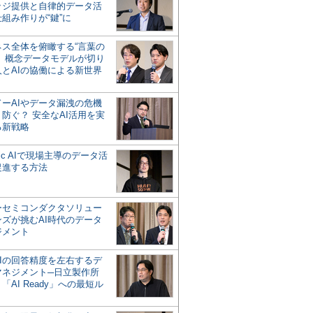
ッジ提供と自律的データ活
組み作りが“鍵”に
ネス全体を俯瞰する“言葉の
”、概念データモデルが切り
人とAIの協働による新世界
？
ドーAIやデータ漏洩の危機
防ぐ？ 安全なAI活用を実
る新戦略
ntic AIで現場主導のデータ活
促進する方法
ーセミコンダクタソリュー
ンズが挑むAI時代のデータ
ジメント
AIの回答精度を左右するデ
マネジメント─日立製作所
「AI Ready」への最短ル