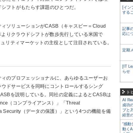
ドシフトがもたらす課題のひとつだ。
[イン
する
ソリューションがCASB（キャスビー＝Cloud
記事
応に
ker）だ。日本よりクラウドシフトが数歩先行している米国で
キュリティマーケットの主役として注目されている。
定期
[IT
らせ
ィのプロフェッショナルに、あらゆるユーザーお
ラウドサービスを同時にコントロールするシング
ト
ASBを説明している。同社の定義によるとCASBは
AI R
liance（コンプライアンス）」「Threat
成功
プとJ
ata Security（データの保護）」という4つの機能を備
経営
“感動
動くA