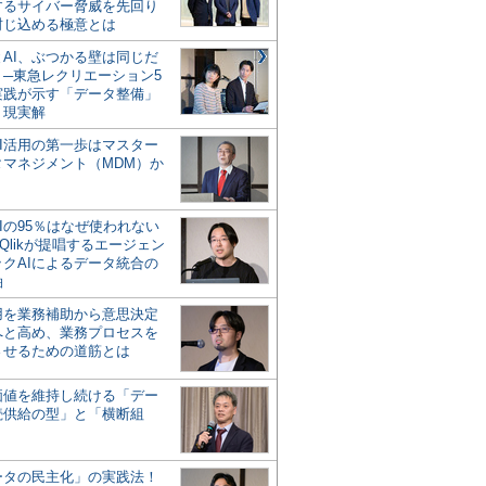
するサイバー脅威を先回り
封じ込める極意とは
とAI、ぶつかる壁は同じだ
」─東急レクリエーション5
実践が示す「データ整備」
う現実解
AI活用の第一歩はマスター
タマネジメント（MDM）か
Iの95％はなぜ使われない
Qlikが提唱するエージェン
ックAIによるデータ統合の
軸
活用を業務補助から意思決定
へと高め、業務プロセスを
させるための道筋とは
の価値を維持し続ける「デー
続供給の型」と「横断組
ータの民主化」の実践法！