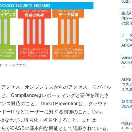
文脈」
生成
何か─
の脱
デー
ータ
AI活
San
AX
出典：シマンテック）
ト
AI
ウス
クラウドアクセス、オンプレミスからのアクセス、モバイル
ネス
と。Complianceはレポーティングと要件を満たさ
製造
応のこと。Threat Preventionは、クラウド
適の
ドーITなどユーザーに対する制御のこと。Data
機能を損なわずに暗号化・匿名化すること、または
信託銀
れらがCASBの基本的な機能として認識されている。
リテ