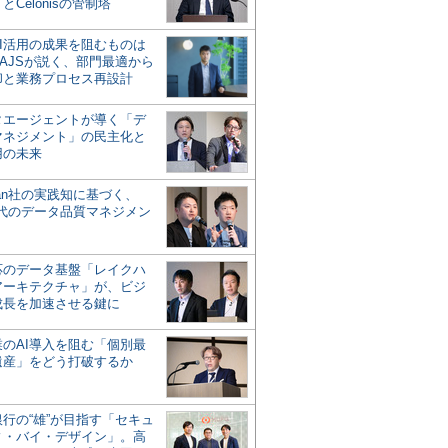
とCelonisの管制塔
AI活用の成果を阻むものは
AJSが説く、部門最適から
却と業務プロセス再設計
タエージェントが導く「デ
マネジメント」の民主化と
用の未来
san社の実践知に基づく、
時代のデータ品質マネジメン
対応のデータ基盤「レイクハ
アーキテクチャ」が、ビジ
成長を加速させる鍵に
業のAI導入を阻む「個別最
遺産」をどう打破するか
行の“雄”が目指す「セキュ
ィ・バイ・デザイン」。高