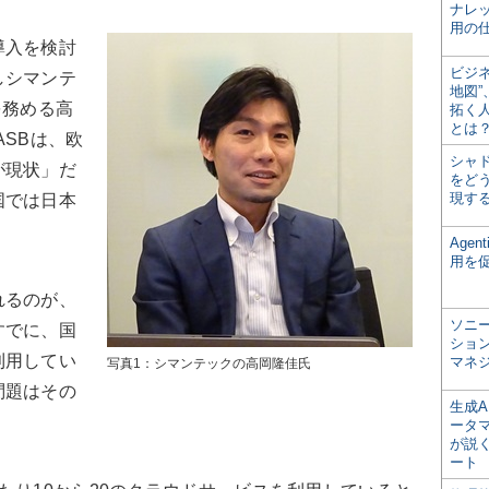
ナレ
用の仕
導入を検討
ビジ
しシマンテ
地図
を務める高
拓く
とは
ASBは、欧
シャ
が現状」だ
をどう
現す
国では日本
。
Age
用を
れるのが、
ソニ
すでに、国
ショ
利用してい
マネ
写真1：シマンテックの高岡隆佳氏
問題はその
生成
ータ
が説く
ート