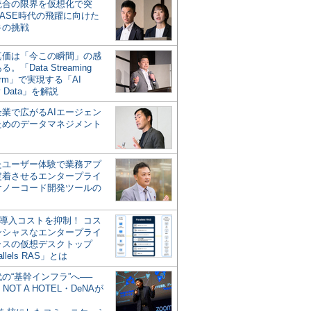
統合の限界を仮想化で突
ASE時代の飛躍に向けた
キの挑戦
の真価は「今この瞬間」の感
。「Data Streaming
form」で実現する「AI
y Data」を解説
企業で広がるAIエージェン
ためのデータマネジメント
？
たユーザー体験で業務アプ
定着させるエンタープライ
けノーコード開発ツールの
の導入コストを抑制！ コス
ンシャスなエンタープライ
ラスの仮想デスクトップ
allels RAS」とは
代の“基幹インフラ”へ──
NOT A HOTEL・DeNAが