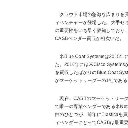
クラウド市場の急激な広まりを受
ィベンチャーが登場した。大手セキ
の重要性をいち早く察知しており、
CASBベンダー買収が相次いだ。
米Blue Coat Systemsは2015
た。2016年には米Cisco Systems
を買収したばかりのBlue Coat S
がマーケットリーダーの1社である米Sk
現在、CASBのマーケットリーダーは
て唯一の専業ベンダーである米Netsko
由のひとつが、前年にElastic
ィベンダーにとってCASBは最重