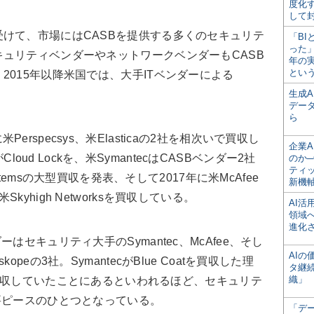
度化
して
けて、市場にはCASBを提供する多くのセキュリテ
「BI
った
ュリティベンダーやネットワークベンダーもCASB
年の
とい
2015年以降米国では、大手ITベンダーによる
生成
デー
ら
年に米Perspecsys、米Elasticaの2社を相次いで買収し
企業A
がCloud Lockを、米SymantecはCASBベンダー2社
のか─
ティ
ystemsの大型買収を発表、そして2017年に米McAfee
新機
yhigh Networksを買収している。
AI
領域
進化
セキュリティ大手のSymantec、McAfee、そし
AI
peの3社。SymantecがBlue Coatを買収した理
タ継
織」
aを買収していたことにあるといわれるほど、セキュリテ
要ピースのひとつとなっている。
「デ