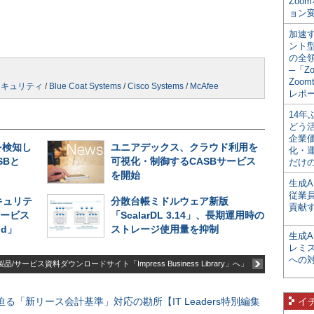
Zoo
ョン変
加速す
ント
の全
─「Z
Zoomt
セキュリティ
/
Blue Coat Systems
/
Cisco Systems
/
McAfee
レポ
14
どう
企業
を検知し
ユニアデックス、クラウド利用を
化・
SBと
可視化・制御するCASBサービス
だけの
を開始
生成A
従業
キュリテ
分散台帳ミドルウェア新版
貢献す
サービス
「ScalarDL 3.14」、長期運用時の
oud」
ストレージ使用量を抑制
生成
レミ
への
品/サービス資料ダウンロードサイト「Impress Business Library」へ」
る「新リース会計基準」対応の勘所【IT Leaders特別編集
イ