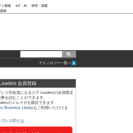
フト開発
IoT・AI
研究・調査
講座
テクノロジー一覧へ
 Leaders 会員登録
レスID会員になるとIT Leadersの会員限定
記事を読むことができます。
Leadersのメルマガを購読できます
ss Business Library
もご利用いただけま
ンプレスIDとは