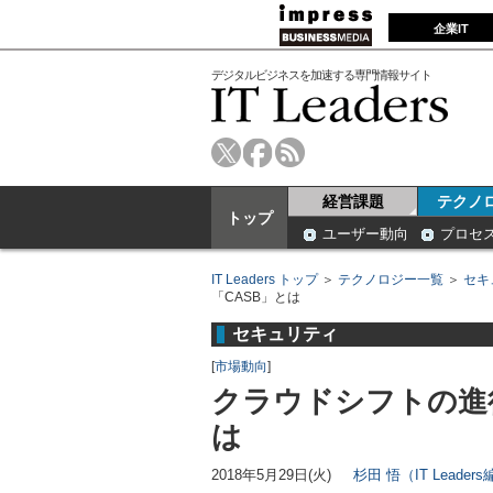
企業IT
デジタルビジネスを加速する専門情報サイト
経営課題
テクノ
トップ
ユーザー動向
プロセ
IT Leaders トップ
＞
テクノロジー一覧
＞
セキ
「CASB」とは
セキュリティ
[
市場動向
]
クラウドシフトの進
は
2018年5月29日(火)
杉田 悟（IT Leader