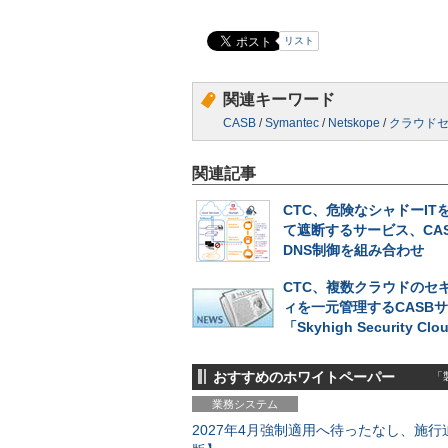
リスト
関連キーワード
CASB
/
Symantec
/
Netskope
/
クラウド
関連記事
CTC、危険なシャドーIT
て遮断するサービス、CA
DNS制御を組み合わせ
CTC、複数クラウドのセ
ィを一元管理するCASB
「Skyhigh Security Cl
おすすめのホワイトペーパー
「製
業務システム
2027年4月強制適用へ待ったなし、施行迫