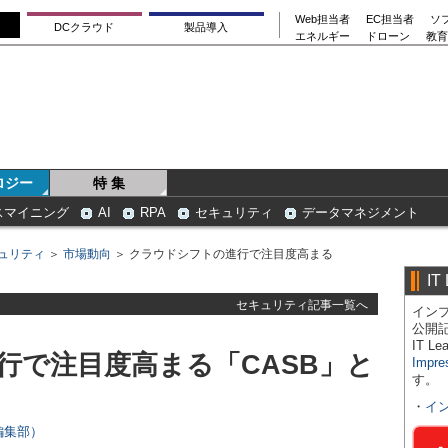
Web担当者
EC担当者
ソ
DCクラウド
製品導入
エネルギー
ドローン
教育
ロジー
特 集
スマイニング
AI
RPA
セキュリティ
データマネジメント
ュリティ
＞
市場動向
＞ クラウドシフトの進行で注目度高まる
IT
セキュリティ記事一覧へ
インプ
公開
IT 
行で注目度高まる「CASB」と
Impre
す。
・
イ
s編集部）