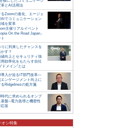
mを核にしたコミュニケーシ
革とAI活用法
るZoomの進化、エージェ
型AIでコミュニケーション
領域を変革
oom主催リアルイベント
opia On the Road Japan」
ート
年ぶりに到来したチャンスを
活かす？
価値向上とセキュリティ強
運用効率化をもたらす自社
“ドメイン”とは
I導入が迫るIT部門改革―
員エンゲージメント向上に
るRidgelinezの処方箋
AI時代に求められるオンプ
ス基盤─電力急増と機密性
対応策
チオシ特集