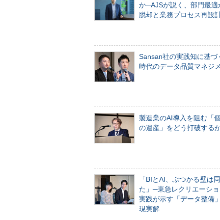
か─AJSが説く、部門最適
脱却と業務プロセス再設
Sansan社の実践知に基づ
時代のデータ品質マネジ
製造業のAI導入を阻む「
の遺産」をどう打破する
「BIとAI、ぶつかる壁は
た」─東急レクリエーショ
実践が示す「データ整備
現実解