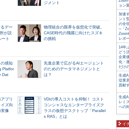
Zoo
ジメント
ョン変
加速す
ント
の全
するデー
物理統合の限界を仮想化で突破。
─「Z
所が説
CASE時代の飛躍に向けたスズキ
Zoomt
ルート
の挑戦
レポ
14
どう
企業
化・
」の感知
先進企業で広がるAIエージェント
だけの
Platfor
のためのデータマネジメントと
Dat
は？
生成A
従業
貢献す
生成
務アプリ
VDIの導入コストを抑制！ コスト
レミ
ライズ向
コンシャスなエンタープライズク
への
の実像
ラスの仮想デスクトップ「Parallel
s RAS」とは
イ