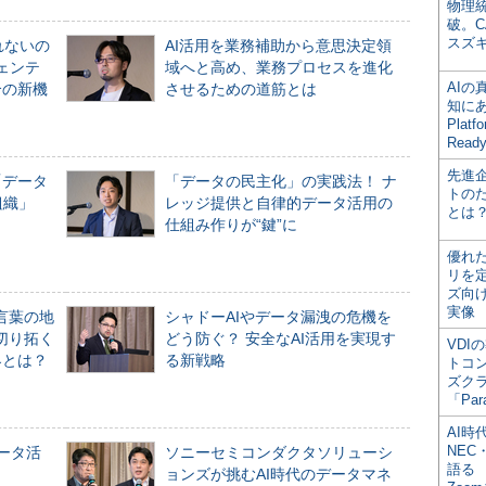
物理
破。C
スズ
れないの
AI活用を業務補助から意思決定領
ジェンテ
域へと高め、業務プロセスを進化
AI
合の新機
させるための道筋とは
知にある
Plat
Read
先進
「データ
「データの民主化」の実践法！ ナ
トの
組織」
レッジ提供と自律的データ活用の
とは
仕組み作りが“鍵”に
優れ
リを
ズ向
実像
言葉の地
シャドーAIやデータ漏洩の危機を
切り拓く
どう防ぐ？ 安全なAI活用を実現す
VDI
界とは？
る新戦略
トコ
ズク
「Par
AI時
NEC・
データ活
ソニーセミコンダクタソリューシ
語る
ョンズが挑むAI時代のデータマネ