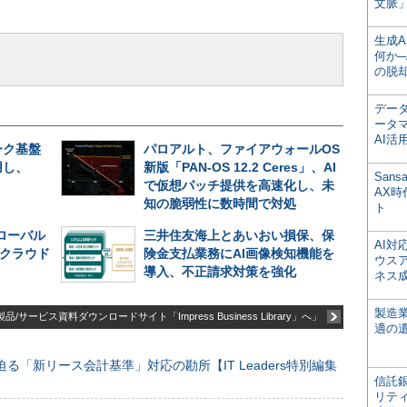
文脈」
生成
何か─
の脱
デー
ータ
AI活
ーク基盤
パロアルト、ファイアウォールOS
用し、
新版「PAN-OS 12.2 Ceres」、AI
San
で仮想パッチ提供を高速化し、未
AX
知の脆弱性に数時間で対処
ト
グローバル
三井住友海上とあいおい損保、保
AI
─クラウド
険金支払業務にAI画像検知機能を
ウス
導入、不正請求対策を強化
ネス
製造
品/サービス資料ダウンロードサイト「Impress Business Library」へ」
適の
る「新リース会計基準」対応の勘所【IT Leaders特別編集
信託銀
リテ