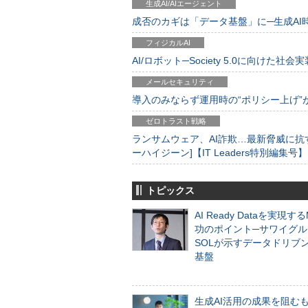
生成AI/AIエージェント
成否のカギは「データ基盤」に─生成AI時代
フィジカルAI
AI/ロボット─Society 5.0に向けた社会実
メールセキュリティ
導入のみならず運用時の“ポリシー上げ”が肝心
ゼロトラスト戦略
ランサムウェア、AI詐欺…最新脅威に抗
ーハイジーン]【IT Leaders特別編集号】
トピックス
AI Ready Dataを実現す
功のポイント─サワイグル
SOLが示すデータドリブ
基盤
生成AI活用の成果を阻む