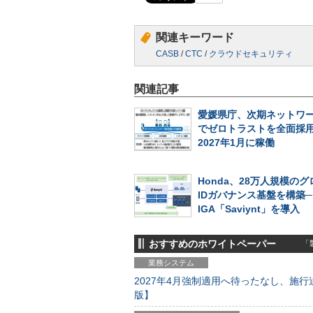
関連キーワード
CASB
/
CTC
/
クラウドセキュリティ
関連記事
愛媛県庁、次期ネットワ
でゼロトラストを全面採
2027年1月に稼働
Honda、28万人規模の
IDガバナンス基盤を構築
IGA「Saviynt」を導入
おすすめのホワイトペーパー
「製
業務システム
2027年4月強制適用へ待ったなし、施行迫
版】