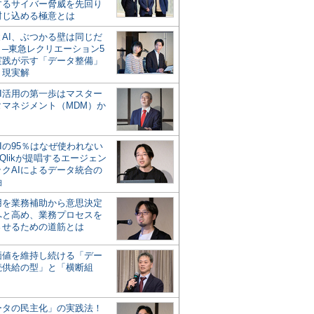
するサイバー脅威を先回り
封じ込める極意とは
とAI、ぶつかる壁は同じだ
」─東急レクリエーション5
実践が示す「データ整備」
う現実解
AI活用の第一歩はマスター
タマネジメント（MDM）か
Iの95％はなぜ使われない
Qlikが提唱するエージェン
ックAIによるデータ統合の
軸
活用を業務補助から意思決定
へと高め、業務プロセスを
させるための道筋とは
の価値を維持し続ける「デー
続供給の型」と「横断組
ータの民主化」の実践法！