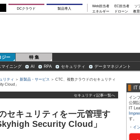
Web担当者
EC担当者
ソ
DCクラウド
製品導入
エネルギー
ドローン
教育
ロジー
特 集
スマイニング
AI
RPA
セキュリティ
データマネジメント
ュリティ
＞
新製品・サービス
＞ CTC、複数クラウドのセキュリティ
y Cloud」
IT
セキュリティ記事一覧へ
インプ
公開
IT 
ドのセキュリティを一元管理す
Impre
す。
igh Security Cloud」
・
イ