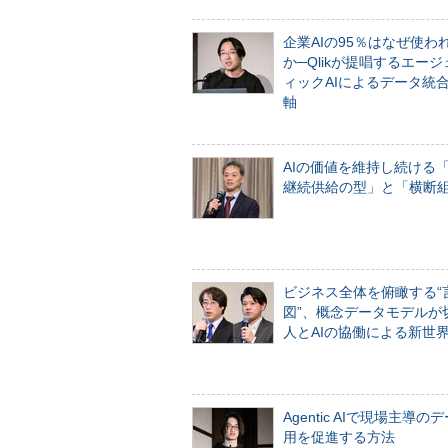
企業AIの95％はなぜ使わ
か─Qlikが提唱するエー
ィックAIによるデータ統
軸
AIの価値を維持し続ける
継続供給の型」と「横断
ビジネス全体を俯瞰する“
図”、概念データモデルが
人とAIの協働による新世
Agentic AIで現場主導の
用を促進する方法