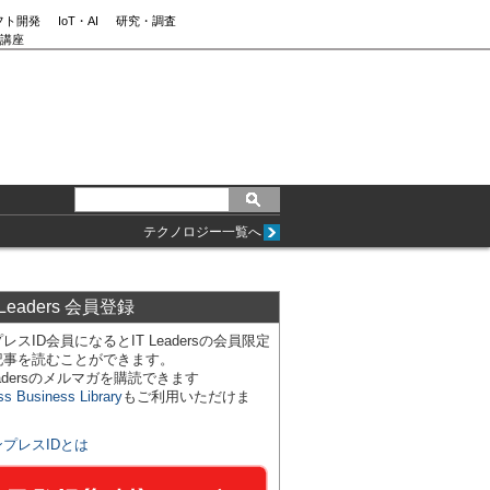
フト開発
IoT・AI
研究・調査
講座
テクノロジー一覧へ
 Leaders 会員登録
レスID会員になるとIT Leadersの会員限定
記事を読むことができます。
Leadersのメルマガを購読できます
ss Business Library
もご利用いただけま
ンプレスIDとは