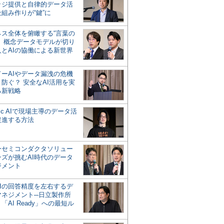
ッジ提供と自律的データ活
組み作りが“鍵”に
ネス全体を俯瞰する“言葉の
”、概念データモデルが切り
人とAIの協働による新世界
？
ドーAIやデータ漏洩の危機
防ぐ？ 安全なAI活用を実
る新戦略
ntic AIで現場主導のデータ活
促進する方法
ーセミコンダクタソリュー
ンズが挑むAI時代のデータ
ジメント
AIの回答精度を左右するデ
マネジメント─日立製作所
「AI Ready」への最短ル