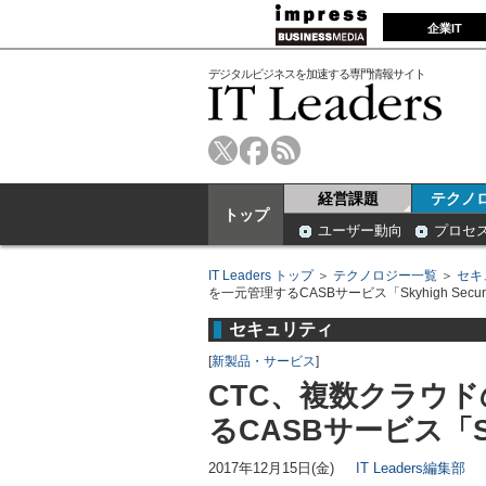
企業IT
デジタルビジネスを加速する専門情報サイト
経営課題
テクノ
トップ
ユーザー動向
プロセ
IT Leaders トップ
＞
テクノロジー一覧
＞
セキ
を一元管理するCASBサービス「Skyhigh Securit
セキュリティ
[
新製品・サービス
]
CTC、複数クラウ
るCASBサービス「Skyh
2017年12月15日(金)
IT Leaders編集部