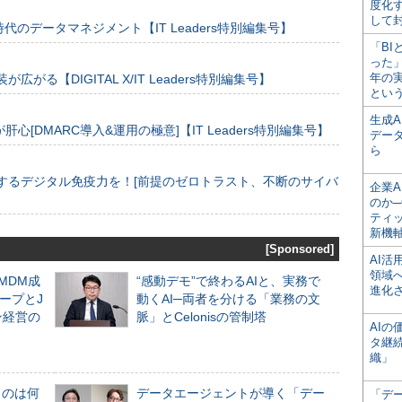
度化
して
のデータマネジメント【IT Leaders特別編集号】
「BI
った
年の
装が広がる【DIGITAL X/IT Leaders特別編集号】
とい
生成
[DMARC導入&運用の極意]【IT Leaders特別編集号】
デー
ら
するデジタル免疫力を！[前提のゼロトラスト、不断のサイバ
企業A
のか─
ティ
新機
[Sponsored]
AI
領域
るMDM成
“感動デモ”で終わるAIと、実務で
進化
ープとJ
動くAI─両者を分ける「業務の文
ン経営の
脈」とCelonisの管制塔
AI
タ継
織」
ものは何
データエージェントが導く「デー
「デ