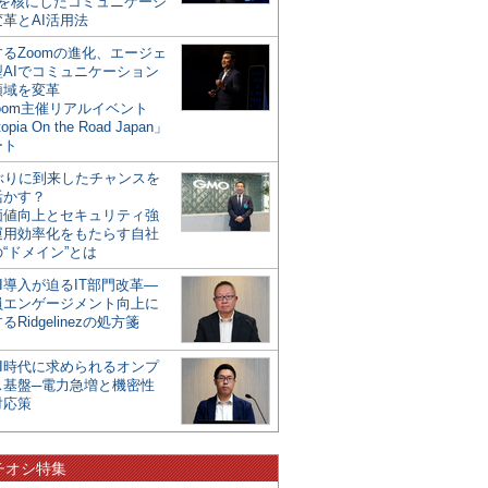
mを核にしたコミュニケーシ
革とAI活用法
るZoomの進化、エージェ
型AIでコミュニケーション
領域を変革
oom主催リアルイベント
opia On the Road Japan」
ート
年ぶりに到来したチャンスを
活かす？
価値向上とセキュリティ強
運用効率化をもたらす自社
“ドメイン”とは
I導入が迫るIT部門改革―
員エンゲージメント向上に
るRidgelinezの処方箋
AI時代に求められるオンプ
ス基盤─電力急増と機密性
対応策
チオシ特集