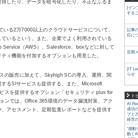
取得したり、データを暗号化したり、不正なふるま
[イン
する
している2万7000以上のクラウドサービスについて、
記事
応に
しているという。また、企業でよく利用されている
n Web Service（AWS）、Salesforce、boxなどに対して
定期
リティ機能を付加するオプションも用意した。
[IT
らせ
ンスの販売に加えて、Skyhigh SCの導入、運用、関
SIサービスも提供する。また、Microsoft
ービスを提供するオプション「セキュリティ plus for
ト
ションでは、Office 365環境のデータ漏洩対策、アク
AI R
成功
や、アセスメント、定期監査レポートなどを提供す
プとJ
経営
“感動
動くA