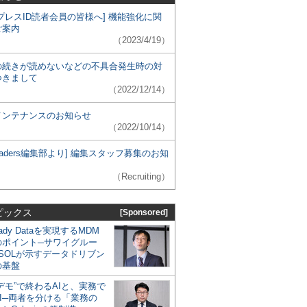
プレスID読者会員の皆様へ] 機能強化に関
ご案内
（2023/4/19）
の続きが読めないなどの不具合発生時の対
つきまして
（2022/12/14）
メンテナンスのお知らせ
（2022/10/14）
 Leaders編集部より] 編集スタッフ募集のお知
（Recruiting）
ピックス
[Sponsored]
eady Dataを実現するMDM
のポイント─サワイグルー
SOLが示すデータドリブン
の基盤
デモ”で終わるAIと、実務で
I─両者を分ける「業務の