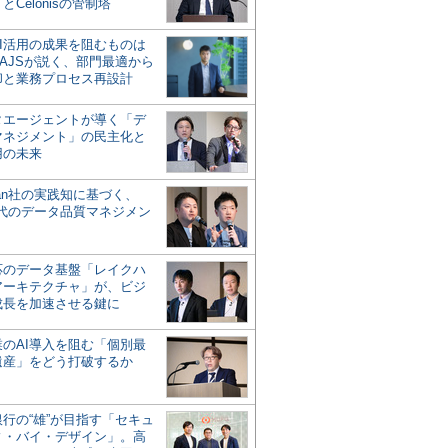
とCelonisの管制塔
AI活用の成果を阻むものは
AJSが説く、部門最適から
却と業務プロセス再設計
タエージェントが導く「デ
マネジメント」の民主化と
用の未来
san社の実践知に基づく、
時代のデータ品質マネジメン
対応のデータ基盤「レイクハ
アーキテクチャ」が、ビジ
成長を加速させる鍵に
業のAI導入を阻む「個別最
遺産」をどう打破するか
行の“雄”が目指す「セキュ
ィ・バイ・デザイン」。高