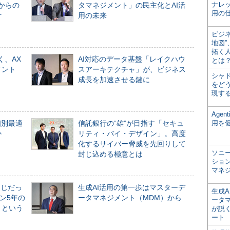
ナレ
からの
タマネジメント」の民主化とAI活
用の仕
計
用の未来
ビジ
地図
拓く
く、AX
AI対応のデータ基盤「レイクハウ
とは
メント
スアーキテクチャ」が、ビジネス
シャ
成長を加速させる鍵に
をどう
現す
Age
個別最適
信託銀行の“雄”が目指す「セキュ
用を
か
リティ・バイ・デザイン」。高度
化するサイバー脅威を先回りして
ソニ
封じ込める極意とは
ショ
マネ
同じだっ
生成AI活用の第一歩はマスターデ
生成
ン5年の
ータマネジメント（MDM）から
ータ
」という
が説く
ート