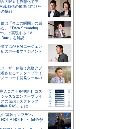
統合の限界を仮想化で突
ASE時代の飛躍に向けた
キの挑戦
の真価は「今この瞬間」の感
。「Data Streaming
form」で実現する「AI
y Data」を解説
企業で広がるAIエージェン
ためのデータマネジメント
？
たユーザー体験で業務アプ
定着させるエンタープライ
けノーコード開発ツールの
の導入コストを抑制！ コス
ンシャスなエンタープライ
ラスの仮想デスクトップ
allels RAS」とは
代の“基幹インフラ”へ──
NOT A HOTEL・DeNAが