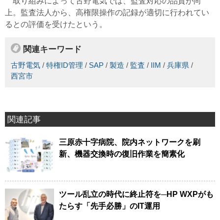
取り組みによって古野電気では、監査対応の品質が向
上。監査法人から、高権限操作の記録が適切に行われてい
るとの評価を受けたという。
関連キーワード
古野電気
/
特権ID管理
/
SAP
/
製造
/
監査
/
IIM
/
兵庫県
/
西宮市
関連記事
三原赤十字病院、院内ネットワークを刷
新、機器交換時の復旧作業を簡素化
ツール乱立の時代に終止符を─HP WXPがも
たらす「先手必勝」のIT運用