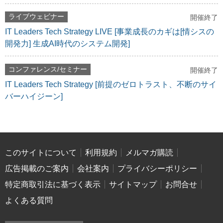
ライブウェビナー
開催終了
IT Leaders Tech Strategy LIVE [事業成長のカギは[情シスの
開発力] 生成AI時代のシステム開発]
コンファレンス/セミナー
開催終了
IT Leaders Tech Strategy [前提のゼロトラスト、不断のサイ
バーハイジーン]
このサイトについて
利用規約
メルマガ購読
広告掲載のご案内
会社案内
プライバシーポリシー
特定商取引法に基づく表示
サイトマップ
お問合せ
よくある質問