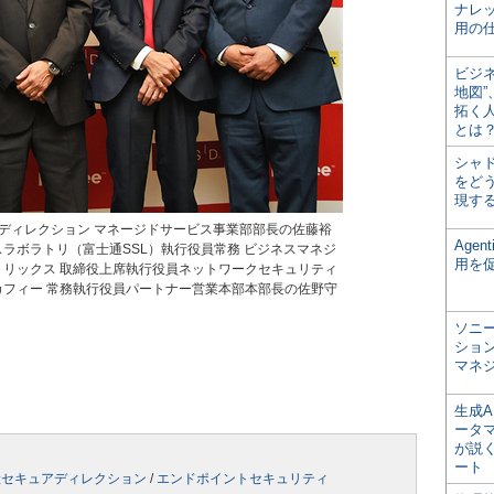
ナレ
用の仕
ビジ
地図
拓く
とは
シャ
をどう
現す
ディレクション マネージドサービス事業部部長の佐藤裕
Age
ラボラトリ（富士通SSL）執行役員常務 ビジネスマネジ
用を
リックス 取締役上席執行役員ネットワークセキュリティ
フィー 常務執行役員パートナー営業本部本部長の佐野守
ソニ
ショ
マネ
生成
ータ
が説く
ート
産セキュアディレクション
/
エンドポイントセキュリティ