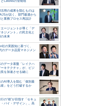
とCelonisの管制塔
AI活用の成果を阻むものは
AJSが説く、部門最適から
却と業務プロセス再設計
タエージェントが導く「デ
マネジメント」の民主化と
用の未来
san社の実践知に基づく、
時代のデータ品質マネジメン
対応のデータ基盤「レイクハ
アーキテクチャ」が、ビジ
成長を加速させる鍵に
業のAI導入を阻む「個別最
遺産」をどう打破するか
行の“雄”が目指す「セキュ
ィ・バイ・デザイン」。高