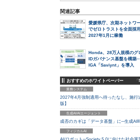
関連記事
愛媛県庁、次期ネットワ
でゼロトラストを全面採
2027年1月に稼働
Honda、28万人規模の
IDガバナンス基盤を構築
IGA「Saviynt」を導入
おすすめのホワイトペーパー
「製
業務システム
2027年4月強制適用へ待ったなし、施行迫
版】
生成AI/AIエージェント
成否のカギは「データ基盤」に─生成AI時代
フィジカルAI
AI/ロボット─Society 5.0に向けた社会実