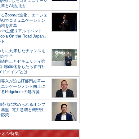
mを核にしたコミュニケーシ
革とAI活用法
るZoomの進化、エージェ
型AIでコミュニケーション
領域を変革
oom主催リアルイベント
opia On the Road Japan」
ート
年ぶりに到来したチャンスを
活かす？
価値向上とセキュリティ強
運用効率化をもたらす自社
“ドメイン”とは
I導入が迫るIT部門改革―
員エンゲージメント向上に
るRidgelinezの処方箋
AI時代に求められるオンプ
ス基盤─電力急増と機密性
対応策
チオシ特集