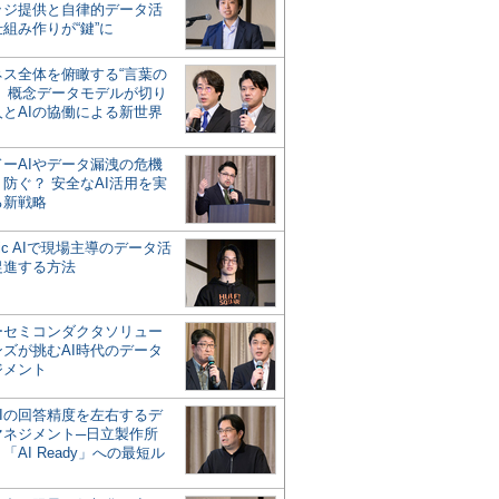
ッジ提供と自律的データ活
組み作りが“鍵”に
ネス全体を俯瞰する“言葉の
”、概念データモデルが切り
人とAIの協働による新世界
？
ドーAIやデータ漏洩の危機
防ぐ？ 安全なAI活用を実
る新戦略
ntic AIで現場主導のデータ活
促進する方法
ーセミコンダクタソリュー
ンズが挑むAI時代のデータ
ジメント
AIの回答精度を左右するデ
マネジメント─日立製作所
「AI Ready」への最短ル