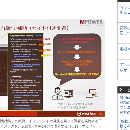
[イン
する
記事
応に
定期
[IT
らせ
ト
AI R
成功
プとJ
経営
ド付き調査機能」の概要。インシデントの発生を疑って調査を実施する工
“感動
動くA
ロジックを、仮説とQ＆Aの形式で表示する（出典：マカフィー）