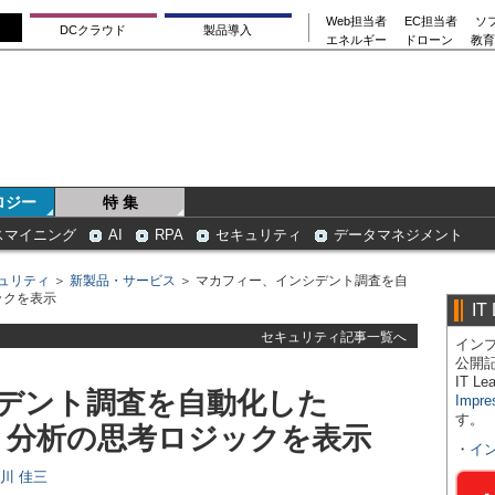
Web担当者
EC担当者
ソ
DCクラウド
製品導入
エネルギー
ドローン
教育
ロジー
特 集
スマイニング
AI
RPA
セキュリティ
データマネジメント
ュリティ
＞
新製品・サービス
＞ マカフィー、インシデント調査を自
ックを表示
IT
セキュリティ記事一覧へ
インプ
公開
IT 
デント調査を自動化した
Impre
す。
R」、分析の思考ロジックを表示
・
イ
日川 佳三