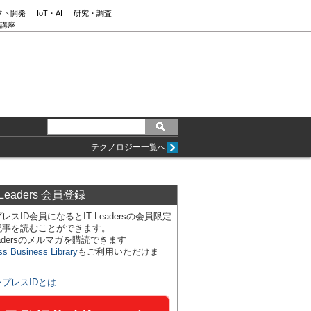
フト開発
IoT・AI
研究・調査
講座
テクノロジー一覧へ
 Leaders 会員登録
レスID会員になるとIT Leadersの会員限定
記事を読むことができます。
Leadersのメルマガを購読できます
ss Business Library
もご利用いただけま
ンプレスIDとは