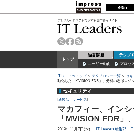
企業IT
デジタルビジネスを加速する専門情報サイト
経営課題
テクノ
トップ
ユーザー動向
プロセ
IT Leaders トップ
＞
テクノロジー一覧
＞
セキ
動化した「MVISION EDR」、分析の思考ロジ
セキュリティ
[
新製品・サービス
]
マカフィー、インシ
「MVISION ED
2019年11月7日(木)
IT Leaders編集部、