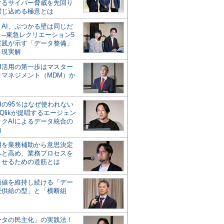
するサイバー脅威を先回り
封じ込める極意とは
とAI、ぶつかる壁は同じだ
」─東急レクリエーション5
実践が示す「データ整備」
う現実解
AI活用の第一歩はマスター
タマネジメント（MDM）か
Iの95％はなぜ使われない
Qlikが提唱するエージェン
ックAIによるデータ統合の
軸
活用を業務補助から意思決定
へと高め、業務プロセスを
させるための道筋とは
の価値を維持し続ける「デー
続供給の型」と「横断組
ータの民主化」の実践法！