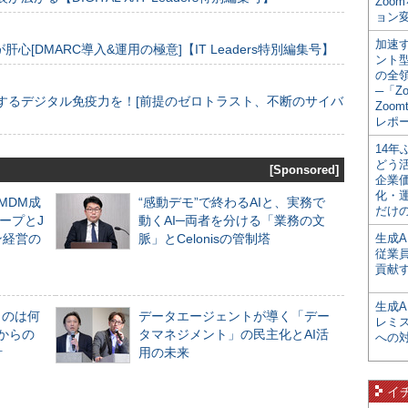
Zoo
ョン変
加速す
[DMARC導入&運用の極意]【IT Leaders特別編集号】
ント
の全
─「Z
するデジタル免疫力を！[前提のゼロトラスト、不断のサイバ
Zoomt
レポ
14
どう
[Sponsored]
企業
化・
るMDM成
“感動デモ”で終わるAIと、実務で
だけの
ープとJ
動くAI─両者を分ける「業務の文
ン経営の
脈」とCelonisの管制塔
生成A
従業
貢献す
生成
ものは何
データエージェントが導く「デー
レミ
からの
タマネジメント」の民主化とAI活
への
計
用の未来
イ