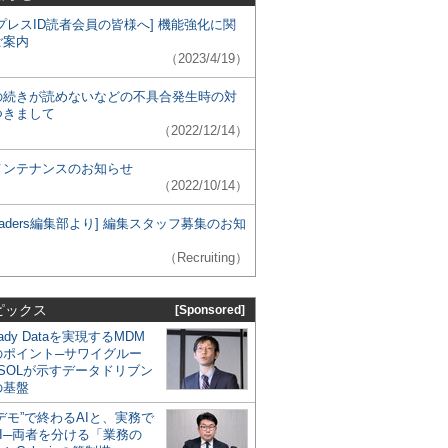
プレスID読者会員の皆様へ] 機能強化に関
ご案内
（2023/4/19）
の続きが読めないなどの不具合発生時の対
つきまして
（2022/12/14）
メンテナンスのお知らせ
（2022/10/14）
 Leaders編集部より] 編集スタッフ募集のお知
（Recruiting）
ピックス
[Sponsored]
eady Dataを実現するMDM
のポイント─サワイグルー
SOLが示すデータドリブン
の基盤
デモ”で終わるAIと、実務で
I─両者を分ける「業務の