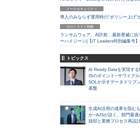
メールセキュリティ
導入のみならず運用時の“ポリシー上げ”が肝心
ゼロトラスト戦略
ランサムウェア、AI詐欺…最新脅威に抗
ーハイジーン]【IT Leaders特別編集号】
トピックス
AI Ready Dataを実現す
功のポイント─サワイグル
SOLが示すデータドリブ
基盤
生成AI活用の成果を阻む
か─AJSが説く、部門最適
脱却と業務プロセス再設