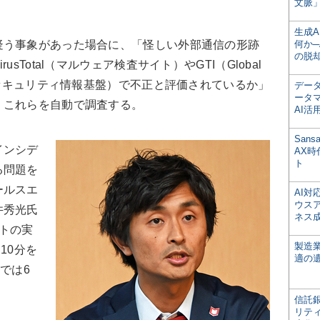
文脈」
生成
う事象があった場合に、「怪しい外部通信の形跡
何か─
の脱
sTotal（マルウェア検査サイト）やGTI（Global
McAfeeのセキュリティ情報基盤）で不正と評価されているか」
デー
ータ
。これらを自動で調査する。
AI活
San
インシデ
AX
ト
る問題を
ールスエ
AI
ウス
井秀光氏
ネス
トの実
製造
10分を
適の
Rでは6
信託銀
リテ