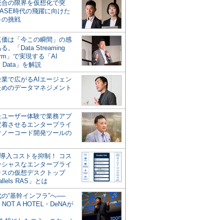
統合の限界を仮想化で突
ASE時代の飛躍に向けた
キの挑戦
の真価は「今この瞬間」の感
。「Data Streaming
form」で実現する「AI
y Data」を解説
企業で広がるAIエージェン
ためのデータマネジメント
？
たユーザー体験で業務アプ
定着させるエンタープライ
けノーコード開発ツールの
の導入コストを抑制！ コス
ンシャスなエンタープライ
ラスの仮想デスクトップ
allels RAS」とは
代の“基幹インフラ”へ──
NOT A HOTEL・DeNAが