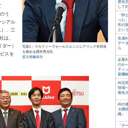
度化
て
して
店のう
「BI
った
ーシアル
年の
L）、三
とい
社は、
生成
デー
イダー）
写真1：マカフィーでセールスエンジニアリング本部長
ら
を務める櫻井秀光氏
ービスを
拡大画像表示
企業A
のか─
ティ
新機
AI
領域
進化
AI
タ継
織」
「デ