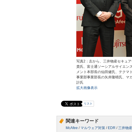
写真2：左から、三井物産セキュア
貴氏、富士通ソーシアルサイエンス
メント本部長の仙田健氏、テクマト
事業部事業部長の矢井隆晴氏、マカ
計氏
拡大画像表示
リスト
関連キーワード
McAfee
/
マルウェア対策
/
EDR
/
三井物