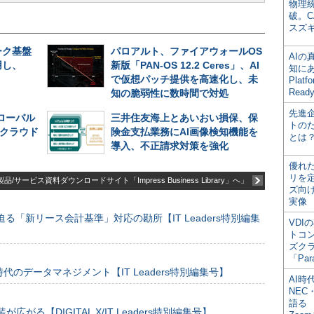
物理
破。C
スズ
ーク基盤
パロアルト、ファイアウォールOS
AI
用し、
新版「PAN-OS 12.2 Ceres」、AI
知にある
で仮想パッチ提供を高速化し、未
Plat
Read
知の脆弱性に数時間で対処
先進
グローバル
三井住友海上とあいおい損保、保
トの
─クラウド
険金支払業務にAI画像検知機能を
とは
導入、不正請求対策を強化
優れ
リを
品/サービス資料ダウンロードサイト「Impress Business Library」へ」
ズ向
実像
る「新リース会計基準」対応の勘所【IT Leaders特別編集
VDI
トコ
ズク
「Par
のデータマネジメント【IT Leaders特別編集号】
AI時
NEC・
語る
装が広がる【DIGITAL X/IT Leaders特別編集号】