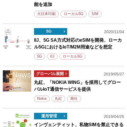
能を追加
大日本印刷
ローカル5G
SIM
5G
2020/11/04
IIJ、5G SA方式対応のeSIMを開発、ローカ
ル5GにおけるIoT/M2M用途などを想定
5G
IIJ
ローカル5G
グローバル展開
2019/05/27
丸紅、「NOKIA WING」を採用してグロー
バルIoT通信サービスを提供
Nokia
丸紅
商社
運用管理
2019/04/25
インヴェンティット、私物SIMを禁止できる