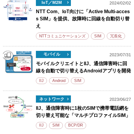
IoT／M2M
2024/02/02
NTT Com、IoT向けに「Active Multi-acces
s SIM」を提供、故障時に回線を自動切り替
え
NTTコミュニケーションズ
SIM
冗長化
モバイル
2023/07/31
モバイルクリエイトとIIJ、通信障害時に回
線を自動で切り替えるAndroidアプリを開発
IIJ
Android
SIM
ネットワーク
2023/06/27
IIJ、通信障害時に1枚のSIMで携帯電話網を
切り替え可能な「マルチプロファイルSIM」
IIJ
SIM
BCP/DR