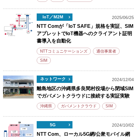
IoT／M2M
2025/06/25
NTT Comが「IoT SAFE」規格を実証、SIM
アプレットでIoT機器へのクライアント証明
書導入を自動化
NTTコミュニケーションズ
通信事業者
SIM
ネットワーク
2024/12/04
離島地区の沖縄県多良間村役場から閉域SIM
でガバメントクラウドに接続する実証実験
沖縄県
ガバメントクラウド
SIM
5G
2024/10/02
NTT Com、ローカル5G網/公衆モバイル網