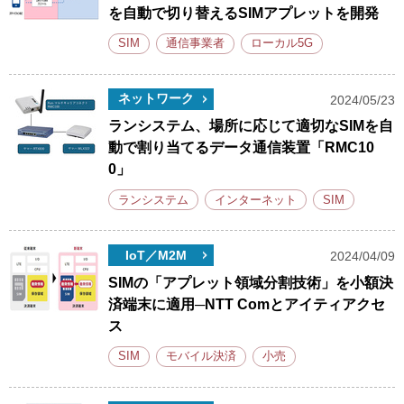
を自動で切り替えるSIMアプレットを開発
SIM
通信事業者
ローカル5G
ネットワーク
2024/05/23
ランシステム、場所に応じて適切なSIMを自
動で割り当てるデータ通信装置「RMC10
0」
ランシステム
インターネット
SIM
IoT／M2M
2024/04/09
SIMの「アプレット領域分割技術」を小額決
済端末に適用─NTT Comとアイティアクセ
ス
SIM
モバイル決済
小売