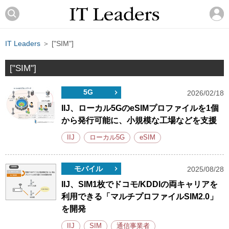
IT Leaders
＞ ["SIM"]
["SIM"]
5G
2026/02/18
IIJ、ローカル5GのeSIMプロファイルを1個
から発行可能に、小規模な工場などを支援
IIJ
ローカル5G
eSIM
モバイル
2025/08/28
IIJ、SIM1枚でドコモ/KDDIの両キャリアを
利用できる「マルチプロファイルSIM2.0」
を開発
IIJ
SIM
通信事業者