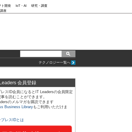
フト開発
IoT・AI
研究・調査
講座
テクノロジー一覧へ
 Leaders 会員登録
レスID会員になるとIT Leadersの会員限定
記事を読むことができます。
Leadersのメルマガを購読できます
ss Business Library
もご利用いただけま
ンプレスIDとは