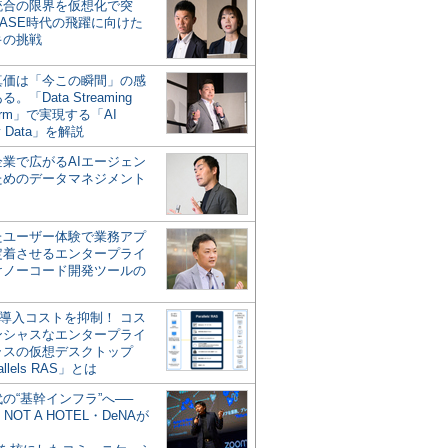
統合の限界を仮想化で突
ASE時代の飛躍に向けた
キの挑戦
の真価は「今この瞬間」の感
。「Data Streaming
form」で実現する「AI
y Data」を解説
企業で広がるAIエージェン
ためのデータマネジメント
？
たユーザー体験で業務アプ
定着させるエンタープライ
けノーコード開発ツールの
の導入コストを抑制！ コス
ンシャスなエンタープライ
ラスの仮想デスクトップ
allels RAS」とは
代の“基幹インフラ”へ──
NOT A HOTEL・DeNAが