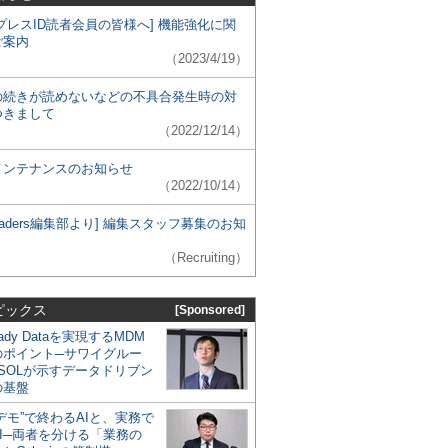
プレスID読者会員の皆様へ] 機能強化に関
ご案内
（2023/4/19）
の続きが読めないなどの不具合発生時の対
つきまして
（2022/12/14）
メンテナンスのお知らせ
（2022/10/14）
 Leaders編集部より] 編集スタッフ募集のお知
（Recruiting）
ピックス
[Sponsored]
eady Dataを実現するMDM
のポイント─サワイグルー
SOLが示すデータドリブン
の基盤
デモ”で終わるAIと、実務で
I─両者を分ける「業務の