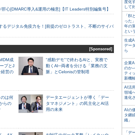
度化
して
[DMARC導入&運用の極意]【IT Leaders特別編集号】
「BI
った
するデジタル免疫力を！[前提のゼロトラスト、不断のサイバ
年の
とい
生成
デー
[Sponsored]
ら
るMDM成
“感動デモ”で終わるAIと、実務で
企業A
ープとJ
動くAI─両者を分ける「業務の文
のか─
ン経営の
脈」とCelonisの管制塔
ティ
新機
AI
領域
ものは何
データエージェントが導く「デー
進化
からの
タマネジメント」の民主化とAI活
計
用の未来
AI
タ継
織」
「デ