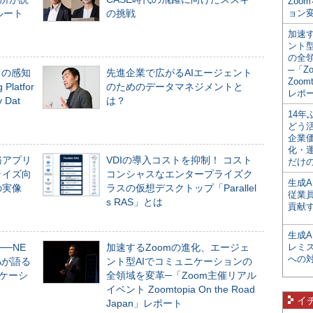
Zoo
ルート
の挑戦
ョン変
加速す
ント
の全
─「Z
」の感知
先進企業で広がるAIエージェント
Zoomt
Platfor
のためのデータマネジメントと
レポ
Dat
は？
14
どう
企業
化・
務アプリ
VDIの導入コストを抑制！ コスト
だけの
ライズ向
コンシャスなエンタープライズク
生成A
の実像
ラスの仮想デスクトップ「Parallel
従業
s RAS」とは
貢献す
生成
──NE
加速するZoomの進化、エージェ
レミ
への
NAが語る
ント型AIでコミュニケーションの
ニケーシ
全領域を変革─「Zoom主催リアル
イベント Zoomtopia On the Road
イ
Japan」レポート