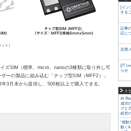
[イン
する
記事
応に
ネット）
定期
[IT
SIM（標準、micro、nanoの3種類に取り外し可
らせ
ザーの製品に組み込む「チップ型SIM（MFF2）」
18年3月末から提供し、500枚以上で購入できる。
ト
AI R
成功
プとJ
経営
“感動
動くA