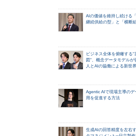
AIの価値を維持し続ける
継続供給の型」と「横断
ビジネス全体を俯瞰する“
図”、概念データモデルが
人とAIの協働による新世
Agentic AIで現場主導の
用を促進する方法
生成AIの回答精度を左右
タマネジメント─日立製作