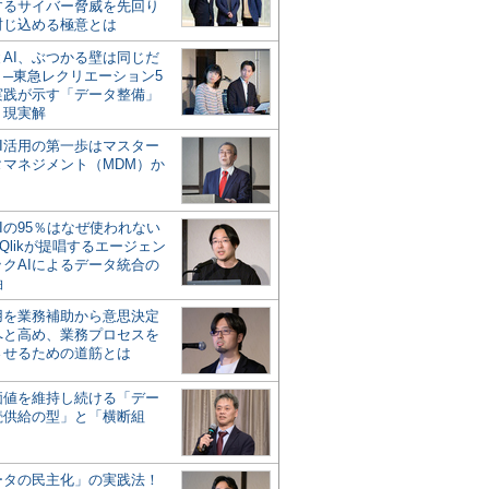
するサイバー脅威を先回り
封じ込める極意とは
とAI、ぶつかる壁は同じだ
」─東急レクリエーション5
実践が示す「データ整備」
う現実解
AI活用の第一歩はマスター
タマネジメント（MDM）か
Iの95％はなぜ使われない
Qlikが提唱するエージェン
ックAIによるデータ統合の
軸
活用を業務補助から意思決定
へと高め、業務プロセスを
させるための道筋とは
の価値を維持し続ける「デー
続供給の型」と「横断組
ータの民主化」の実践法！