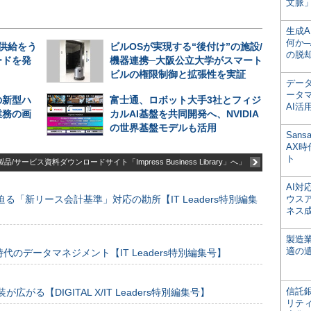
文脈」
生成
何か─
期供給をう
ビルOSが実現する“後付け”の施設/
の脱
ードを発
機器連携─大阪公立大学がスマート
ビルの権限制御と拡張性を実証
デー
ータ
の新型ハ
富士通、ロボット大手3社とフィジ
AI活
業務の画
カルAI基盤を共同開発へ、NVIDIA
の世界基盤モデルも活用
San
AX
ト
品/サービス資料ダウンロードサイト「Impress Business Library」へ」
AI
る「新リース会計基準」対応の勘所【IT Leaders特別編集
ウス
ネス
製造
適の
のデータマネジメント【IT Leaders特別編集号】
信託銀
装が広がる【DIGITAL X/IT Leaders特別編集号】
リテ