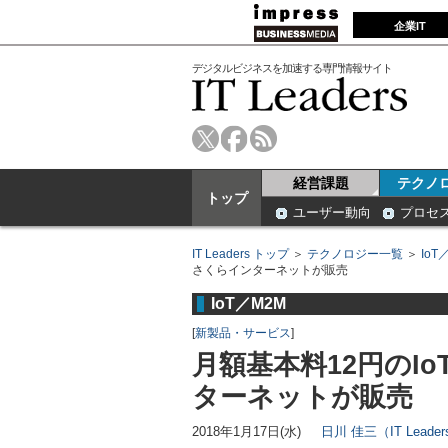
企業IT
デジタルビジネスを加速する専門情報サイト
経営課題
テクノ
トップ
ユーザー動向
プロセ
IT Leaders トップ
＞
テクノロジー一覧
＞
IoT
さくらインターネットが販売
IoT／M2M
[
新製品・サービス
]
月額基本料12円のI
ターネットが販売
2018年1月17日(水)
日川 佳三（IT Lead