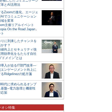
mを核にしたコミュニケーシ
革とAI活用法
るZoomの進化、エージェ
型AIでコミュニケーション
領域を変革
oom主催リアルイベント
opia On the Road Japan」
ート
年ぶりに到来したチャンスを
活かす？
価値向上とセキュリティ強
運用効率化をもたらす自社
“ドメイン”とは
I導入が迫るIT部門改革―
員エンゲージメント向上に
るRidgelinezの処方箋
AI時代に求められるオンプ
ス基盤─電力急増と機密性
対応策
チオシ特集