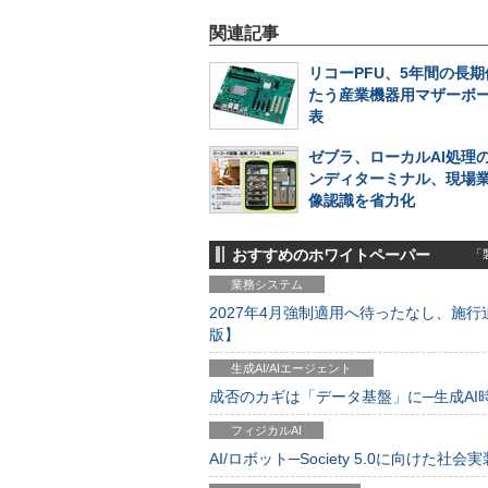
関連記事
リコーPFU、5年間の長
たう産業機器用マザーボ
表
ゼブラ、ローカルAI処理
ンディターミナル、現場
像認識を省力化
おすすめのホワイトペーパー
「製
業務システム
2027年4月強制適用へ待ったなし、施行迫
版】
生成AI/AIエージェント
成否のカギは「データ基盤」に─生成AI時代
フィジカルAI
AI/ロボット─Society 5.0に向けた社会実