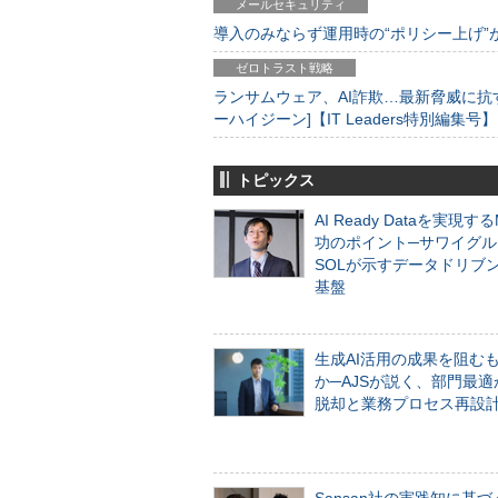
メールセキュリティ
導入のみならず運用時の“ポリシー上げ”が肝心
ゼロトラスト戦略
ランサムウェア、AI詐欺…最新脅威に抗
ーハイジーン]【IT Leaders特別編集号】
トピックス
AI Ready Dataを実現す
功のポイント─サワイグル
SOLが示すデータドリブ
基盤
生成AI活用の成果を阻む
か─AJSが説く、部門最適
脱却と業務プロセス再設