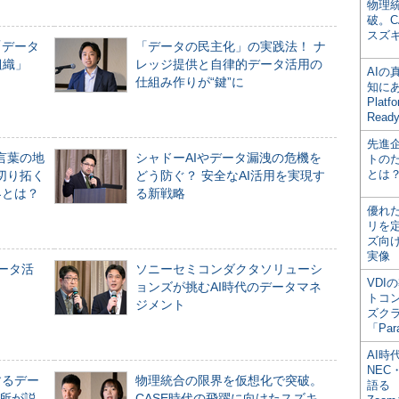
物理
破。C
スズ
「データ
「データの民主化」の実践法！ ナ
組織」
レッジ提供と自律的データ活用の
AI
仕組み作りが“鍵”に
知にある
Plat
Read
先進
言葉の地
シャドーAIやデータ漏洩の危機を
トの
とは
切り拓く
どう防ぐ？ 安全なAI活用を実現す
界とは？
る新戦略
優れ
リを
ズ向
実像
データ活
ソニーセミコンダクタソリューシ
VDI
ョンズが挑むAI時代のデータマネ
トコ
ジメント
ズク
「Par
AI時
NEC・
するデー
物理統合の限界を仮想化で突破。
語る
所が説
CASE時代の飛躍に向けたスズキ