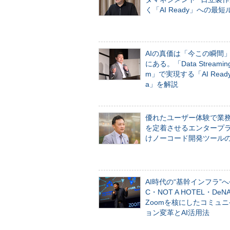
く「AI Ready」への最短
AIの真価は「今この瞬間
にある。「Data Streaming 
m」で実現する「AI Ready 
a」を解説
優れたユーザー体験で業
を定着させるエンタープ
けノーコード開発ツール
AI時代の“基幹インフラ”へ
C・NOT A HOTEL・De
Zoomを核にしたコミュ
ョン変革とAI活用法