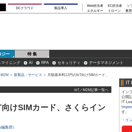
Web担当者
EC担当者
ソ
DCクラウド
製品導入
エネルギー
ドローン
教育
ロジー
特 集
スマイニング
AI
RPA
セキュリティ
データマネジメント
／M2M
＞
新製品・サービス
＞ 月額基本料12円のIoT向けSIMカード、
IT
IoT／M2M記事一覧へ
インプ
公開
IT 
oT向けSIMカード、さくらイン
Impre
す。
・
イ
ers編集部）