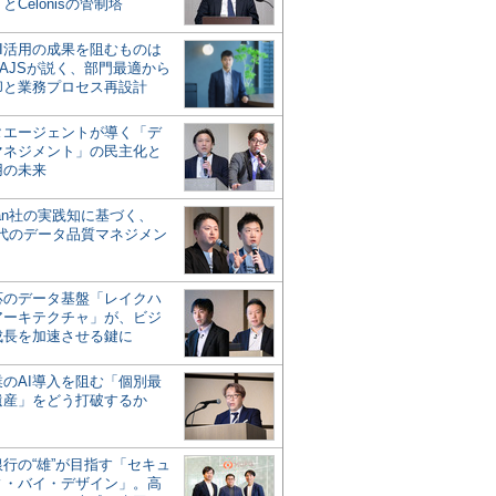
とCelonisの管制塔
AI活用の成果を阻むものは
AJSが説く、部門最適から
却と業務プロセス再設計
タエージェントが導く「デ
マネジメント」の民主化と
用の未来
san社の実践知に基づく、
時代のデータ品質マネジメン
対応のデータ基盤「レイクハ
アーキテクチャ」が、ビジ
成長を加速させる鍵に
業のAI導入を阻む「個別最
遺産」をどう打破するか
行の“雄”が目指す「セキュ
ィ・バイ・デザイン」。高