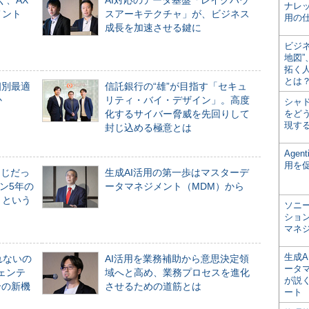
く、AX
AI対応のデータ基盤「レイクハウ
ナレ
メント
スアーキテクチャ」が、ビジネス
用の仕
成長を加速させる鍵に
ビジ
地図
拓く
とは
個別最適
信託銀行の“雄”が目指す「セキュ
か
リティ・バイ・デザイン」。高度
シャ
化するサイバー脅威を先回りして
をどう
現す
封じ込める極意とは
Age
用を
同じだっ
生成AI活用の第一歩はマスターデ
ン5年の
ータマネジメント（MDM）から
」という
ソニ
ショ
マネ
生成
れないの
AI活用を業務補助から意思決定領
ータ
ジェンテ
域へと高め、業務プロセスを進化
が説く
合の新機
させるための道筋とは
ート