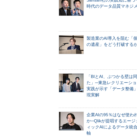
Sansan社の実践知に基づ
時代のデータ品質マネジ
製造業のAI導入を阻む「
の遺産」をどう打破する
「BIとAI、ぶつかる壁は
た」─東急レクリエーショ
実践が示す「データ整備
現実解
企業AIの95％はなぜ使わ
か─Qlikが提唱するエー
ィックAIによるデータ統
軸