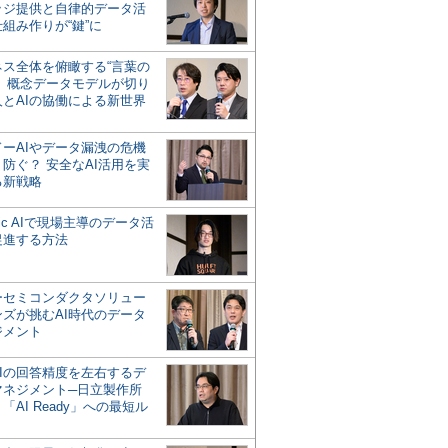
ッジ提供と自律的データ活
組み作りが“鍵”に
ネス全体を俯瞰する“言葉の
”、概念データモデルが切り
人とAIの協働による新世界
？
ドーAIやデータ漏洩の危機
防ぐ？ 安全なAI活用を実
る新戦略
ntic AIで現場主導のデータ活
促進する方法
ーセミコンダクタソリュー
ンズが挑むAI時代のデータ
ジメント
AIの回答精度を左右するデ
マネジメント─日立製作所
「AI Ready」への最短ル