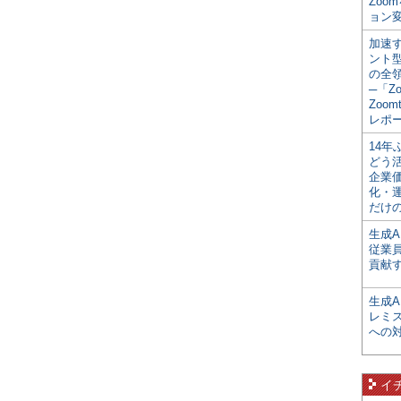
Zoo
ョン変
加速す
ント
の全
─「Z
Zoomt
レポ
14
どう
企業
化・
だけの
生成A
従業
貢献す
生成
レミ
への
イ