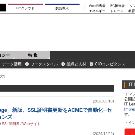
Web担当者
EC担当者
ソ
DCクラウド
製品導入
エネルギー
ドローン
教育
ロジー
特 集
データ活用
ワークスタイル
組織と人材
CIOコンピタンス
"]
IT
インプ
公開
(2026/06/10)
IT 
Impre
 Manage」新版、SSL証明書更新をACMEで自動化─セ
す。
ョンズ
・
イ
/
SSL証明書
/
Webサイト
(2025/12/22)