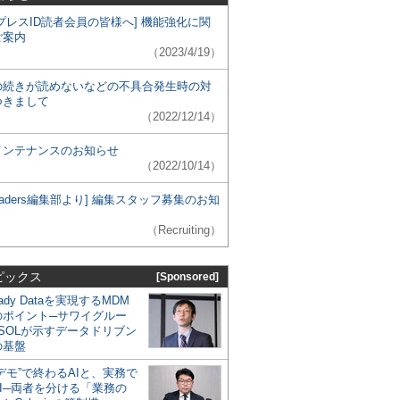
プレスID読者会員の皆様へ] 機能強化に関
ご案内
（2023/4/19）
の続きが読めないなどの不具合発生時の対
つきまして
（2022/12/14）
メンテナンスのお知らせ
（2022/10/14）
 Leaders編集部より] 編集スタッフ募集のお知
（Recruiting）
ピックス
[Sponsored]
eady Dataを実現するMDM
のポイント─サワイグルー
SOLが示すデータドリブン
の基盤
デモ”で終わるAIと、実務で
I─両者を分ける「業務の