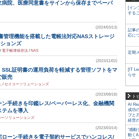
立病院、医療同意書をサインから保存までペーパ
[イン
する
(2024/03/13)
記事
応に
書管理機能を搭載した電帳法対応NASストレージ
ーションズ
/
電子帳簿保存法
/
NAS
定期
(2023/11/02)
、SSL証明書の運用負荷を軽減する管理ソフトをマ
[IT
らせ
で販売
L
/
セイコーソリューションズ
(2023/08/18)
ト
ーン手続きを印鑑レス/ペーパーレス化、金融機関
AI R
成功
ステムを導入
プとJ
コーソリューションズ
経営
(2023/03/14)
“感動
動くA
宅ローン手続きを電子契約サービスでハンコレス/