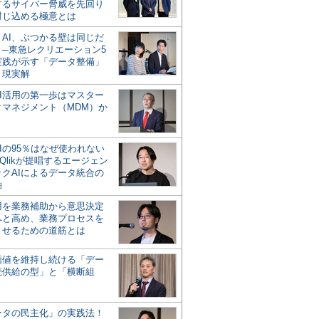
するサイバー脅威を先回り
封じ込める極意とは
とAI、ぶつかる壁は同じだ
」─東急レクリエーション5
実践が示す「データ整備」
う現実解
AI活用の第一歩はマスター
タマネジメント（MDM）か
Iの95％はなぜ使われない
Qlikが提唱するエージェン
ックAIによるデータ統合の
軸
活用を業務補助から意思決定
へと高め、業務プロセスを
させるための道筋とは
の価値を維持し続ける「デー
続供給の型」と「横断組
ータの民主化」の実践法！