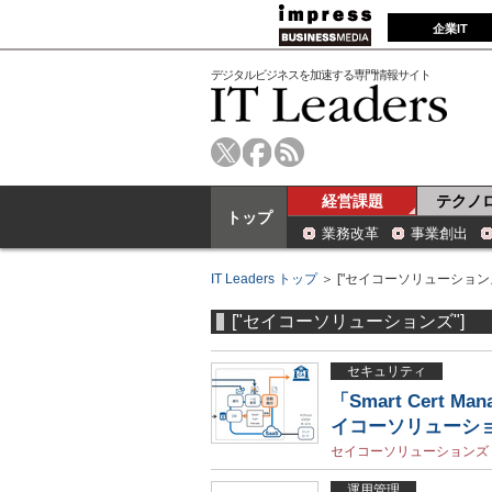
企業IT
デジタルビジネスを加速する専門情報サイト
経営課題
テクノ
トップ
業務改革
事業創出
IT Leaders トップ
＞ ["セイコーソリューションズ
["セイコーソリューションズ"]
セキュリティ
「Smart Cert
イコーソリューシ
セイコーソリューションズ
運用管理