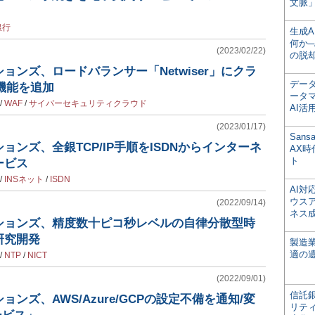
文脈」
銀行
生成
何か─
(2023/02/22)
の脱
ョンズ、ロードバランサー「Netwiser」にクラ
デー
機能を追加
ータ
/
WAF
/
サイバーセキュリティクラウド
AI活
(2023/01/17)
San
ョンズ、全銀TCP/IP手順をISDNからインターネ
AX
ト
ービス
/
INSネット
/
ISDN
AI
ウス
(2022/09/14)
ネス
ションズ、精度数十ピコ秒レベルの自律分散型時
研究開発
製造
適の
/
NTP
/
NICT
(2022/09/01)
信託銀
ンズ、AWS/Azure/GCPの設定不備を通知/変
リテ