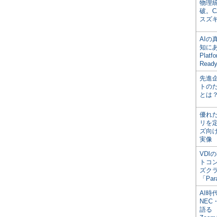
物理
破。C
スズ
AI
知にある
Plat
Read
先進
トの
とは
優れ
リを
ズ向
実像
VDI
トコ
ズク
「Par
AI時
NEC・
語る