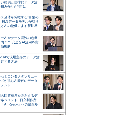
ッジ提供と自律的データ活
組み作りが“鍵”に
ネス全体を俯瞰する“言葉の
”、概念データモデルが切り
人とAIの協働による新世界
？
ドーAIやデータ漏洩の危機
防ぐ？ 安全なAI活用を実
る新戦略
ntic AIで現場主導のデータ活
促進する方法
ーセミコンダクタソリュー
ンズが挑むAI時代のデータ
ジメント
AIの回答精度を左右するデ
マネジメント─日立製作所
「AI Ready」への最短ル