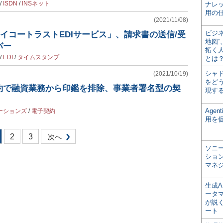
/
ISDN
/
INSネット
ナレ
用の仕
(2021/11/08)
ビジ
セイコートラストEDIサービス」、請求書の送信/受
地図
バー
拓く
/
EDI
/
タイムスタンプ
とは
シャ
(2021/10/19)
をどう
約で融資業務から印鑑を排除、事業者署名型の契
現す
Age
ーションズ
/
電子契約
用を
2
3
次へ
ソニ
ショ
マネ
生成
ータ
が説く
ート