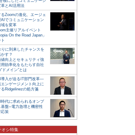
mを核にしたコミュニケーシ
革とAI活用法
るZoomの進化、エージェ
型AIでコミュニケーション
領域を変革
oom主催リアルイベント
opia On the Road Japan」
ート
年ぶりに到来したチャンスを
活かす？
価値向上とセキュリティ強
運用効率化をもたらす自社
“ドメイン”とは
I導入が迫るIT部門改革―
員エンゲージメント向上に
るRidgelinezの処方箋
AI時代に求められるオンプ
ス基盤─電力急増と機密性
対応策
チオシ特集