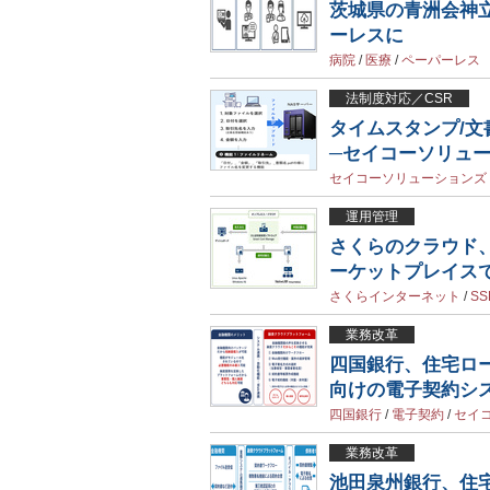
茨城県の青洲会神
ーレスに
病院
/
医療
/
ペーパーレス
法制度対応／CSR
タイムスタンプ/文
─セイコーソリュ
セイコーソリューションズ
運用管理
さくらのクラウド
ーケットプレイス
さくらインターネット
/
SS
業務改革
四国銀行、住宅ロ
向けの電子契約シ
四国銀行
/
電子契約
/
セイ
業務改革
池田泉州銀行、住