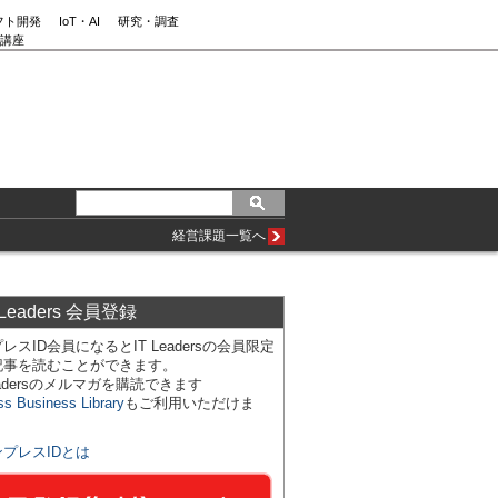
フト開発
IoT・AI
研究・調査
講座
経営課題一覧へ
 Leaders 会員登録
レスID会員になるとIT Leadersの会員限定
記事を読むことができます。
Leadersのメルマガを購読できます
ss Business Library
もご利用いただけま
ンプレスIDとは