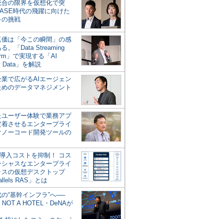
統合の限界を仮想化で突
ASE時代の飛躍に向けた
キの挑戦
の真価は「今この瞬間」の感
。「Data Streaming
form」で実現する「AI
y Data」を解説
企業で広がるAIエージェン
ためのデータマネジメント
？
たユーザー体験で業務アプ
定着させるエンタープライ
けノーコード開発ツールの
の導入コストを抑制！ コス
ンシャスなエンタープライ
ラスの仮想デスクトップ
allels RAS」とは
代の“基幹インフラ”へ──
NOT A HOTEL・DeNAが