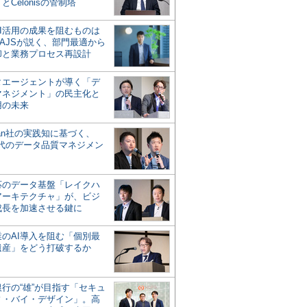
とCelonisの管制塔
AI活用の成果を阻むものは
AJSが説く、部門最適から
却と業務プロセス再設計
タエージェントが導く「デ
マネジメント」の民主化と
用の未来
san社の実践知に基づく、
時代のデータ品質マネジメン
対応のデータ基盤「レイクハ
アーキテクチャ」が、ビジ
成長を加速させる鍵に
業のAI導入を阻む「個別最
遺産」をどう打破するか
行の“雄”が目指す「セキュ
ィ・バイ・デザイン」。高