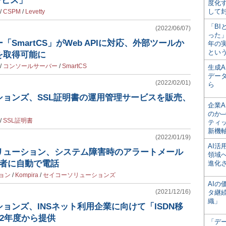
ービス」
度化
して
/
CSPM
/
Levetty
「BI
(2022/06/07)
った
SmartCS」がWeb APIに対応、外部ツールか
年の
とい
を取得可能に
/
コンソールサーバー
/
SmartCS
生成
デー
(2022/02/01)
ら
ションズ、SSL証明書の運用管理サービスを販売、
企業A
のか─
/
SSL証明書
ティ
新機
(2022/01/19)
AI
リューション、システム障害時のアラートメール
領域
当者に自動で電話
進化
ョン
/
Kompira
/
セイコーソリューションズ
AI
(2021/12/16)
タ継
織」
ョンズ、INSネット利用企業に向けて「ISDN移
22年度から提供
「デ