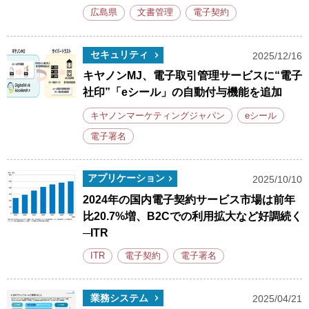
広島県
文書管理
電子契約
セキュリティ
2025/12/16
キヤノンMJ、電子取引管理サービスに“電子
社印”「eシール」の自動付与機能を追加
キヤノンマーケティングジャパン
eシール
電子署名
アプリケーション
2025/10/10
2024年の国内電子契約サービス市場は前年
比20.7%増、B2Cでの利用拡大など好調続く
─ITR
ITR
電子契約
電子署名
業務システム
2025/04/21