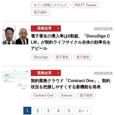
セゾン情報システムズ
HULFT Square
電子契約
業務改革
2023/10/19
電子署名の導入率は6割超、「DocuSign C
LM」が契約ライフサイクル全体の効率化を
アピール
DocuSign
電子署名
電子契約
業務改革
2023/10/18
契約業務クラウド「Contract One」、契約
状況を把握しやすくする新機能を発表
Contract One
Sansan
電子契約
1
2
3
4
5
次へ
>