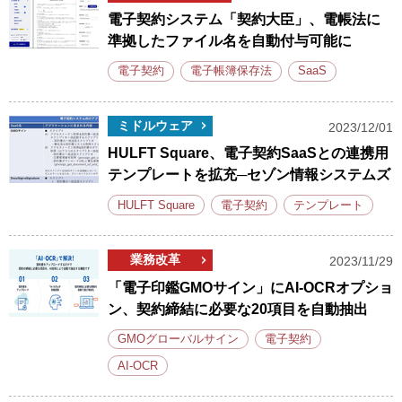
電子契約システム「契約大臣」、電帳法に
準拠したファイル名を自動付与可能に
電子契約
電子帳簿保存法
SaaS
ミドルウェア
2023/12/01
HULFT Square、電子契約SaaSとの連携用
テンプレートを拡充─セゾン情報システムズ
HULFT Square
電子契約
テンプレート
業務改革
2023/11/29
「電子印鑑GMOサイン」にAI-OCRオプショ
ン、契約締結に必要な20項目を自動抽出
GMOグローバルサイン
電子契約
AI-OCR