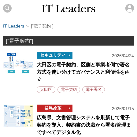
IT Leaders
＞ ["電子契約"]
["電子契約"]
セキュリティ
2026/04/24
大田区の電子契約、区側と事業者側で署名
方式を使い分けてガバナンスと利便性を両
立
大田区
電子契約
電子署名
業務改革
2026/01/15
広島県、文書管理システムを刷新して電子
契約を導入、契約書の決裁から署名/管理ま
ですべてデジタル化