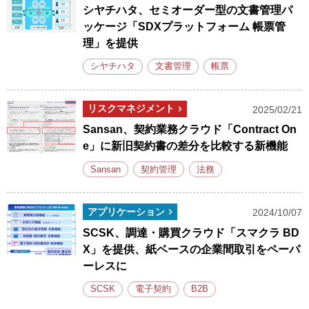
シヤチハタ、セミオーダー型の文書管理パ
ッケージ「SDXプラットフォーム 帳票管
理」を提供
シヤチハタ
文書管理
帳票
リスクマネジメント
2025/02/21
Sansan、契約業務クラウド「Contract On
e」に新旧契約書の差分を比較する新機能
Sansan
契約管理
法務
アプリケーション
2024/10/07
SCSK、調達・購買クラウド「スマクラ BD
X」を提供、紙ベースの企業間取引をペーパ
ーレスに
SCSK
電子契約
B2B