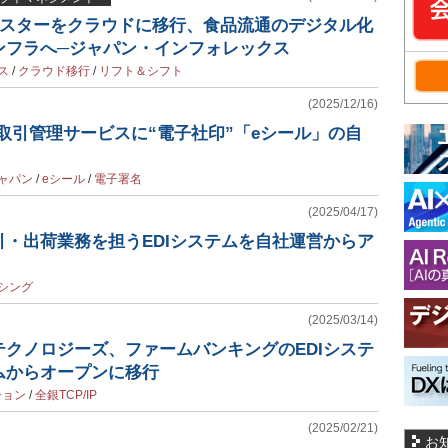
マスターをクラウドに移行、食品流通のデジタル化
ンフラへ─ジャパン・インフォレックス
ス
/
クラウド移行
/
リフト＆シフト
(2025/12/16)
取引管理サービスに“電子社印”「eシール」の自
ャパン
/
eシール
/
電子署名
(2025/04/17)
・出荷業務を担うEDIシステムを自社運営からア
ーシング
(2025/03/14)
クノロジーズ、ファームバンキングのEDIシステ
ムからオープンに移行
ション
/
全銀TCP/IP
(2025/02/21)
お