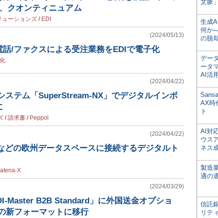
文脈」
S、クオンティニュアム
リューションズ
/
EDI
生成
何か─
(2024/05/13)
の脱
話/ファクスによる受注業務をEDIで電子化
デー
化
ータ
AI活
(2024/04/22)
ステム「SuperStream-NX」でデジタルインボ
San
AX
に
ト
ズ
/
請求書
/
Peppol
AI
(2024/04/22)
ウス
a-Xなどの欧州データスペースに接続するデジタルト
ネス
製造
atena-X
適の
(2024/03/29)
-Master B2B Standard」に外国送金オプショ
信託銀
準拠の新フォーマットに移行
リテ