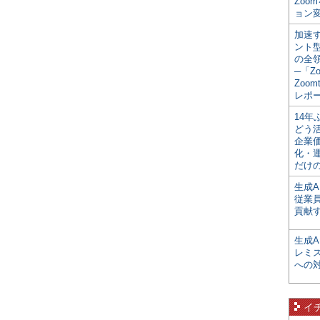
Zoo
ョン変
加速す
ント
の全
─「Z
Zoomt
レポ
14
どう
企業
化・
だけの
生成A
従業
貢献す
生成
レミ
への
イ