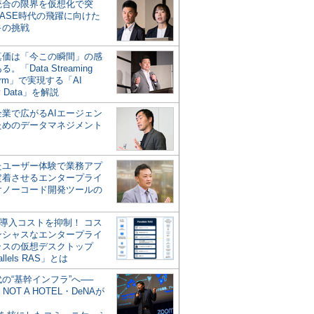
統合の限界を仮想化で突
ASE時代の飛躍に向けた
キの挑戦
の真価は「今この瞬間」の感
。「Data Streaming
form」で実現する「AI
y Data」を解説
企業で広がるAIエージェン
ためのデータマネジメント
？
たユーザー体験で業務アプ
定着させるエンタープライ
けノーコード開発ツールの
の導入コストを抑制！ コス
ンシャスなエンタープライ
ラスの仮想デスクトップ
allels RAS」とは
代の“基幹インフラ”へ──
NOT A HOTEL・DeNAが