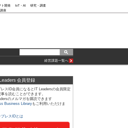
フト開発
IoT・AI
研究・調査
講座
経営課題一覧へ
 Leaders 会員登録
レスID会員になるとIT Leadersの会員限定
記事を読むことができます。
Leadersのメルマガを購読できます
ss Business Library
もご利用いただけま
ンプレスIDとは