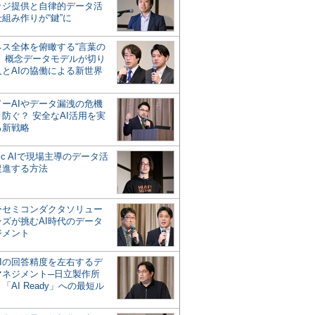
ッジ提供と自律的データ活
組み作りが“鍵”に
ネス全体を俯瞰する“言葉の
”、概念データモデルが切り
人とAIの協働による新世界
？
ドーAIやデータ漏洩の危機
防ぐ？ 安全なAI活用を実
る新戦略
ntic AIで現場主導のデータ活
促進する方法
ーセミコンダクタソリュー
ンズが挑むAI時代のデータ
ジメント
AIの回答精度を左右するデ
マネジメント─日立製作所
「AI Ready」への最短ル