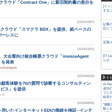
クラウド「Contract One」に新旧契約書の差分を
[イン
する
(2024/10/07)
記事
応に
買クラウド「スマクラ BDX」を提供、紙ベースの
パーレスに
定期
(2024/10/02)
、大企業向け統合帳票クラウド「invoiceAgent
[IT
らせ
ud」を発表
invoiceAgent
(2024/08/26)
ト
の顧客体験を70の質問で診断するコンサルティン
AI R
成功
サービス」を提供
プとJ
ング
経営
(2024/08/05)
“感動
動くA
用いたインターネットEDIの接続を検証─インテ