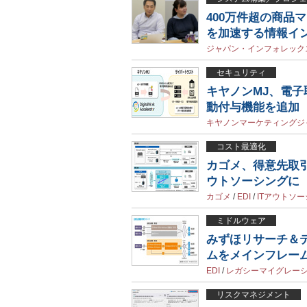
400万件超の商品
を加速する情報イ
ジャパン・インフォレック
セキュリティ
キヤノンMJ、電子
動付与機能を追加
キヤノンマーケティングジ
コスト最適化
カゴメ、得意先取引
ウトソーシングに
カゴメ
/
EDI
/
ITアウトソ
ミドルウェア
みずほリサーチ＆テ
ムをメインフレー
EDI
/
レガシーマイグレー
リスクマネジメント