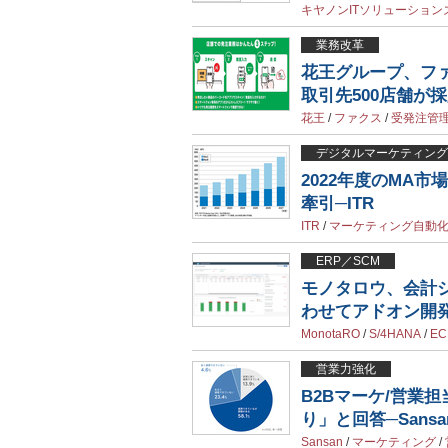
キヤノンITソリューション
業務改革
花王グループ、フ
取引先500店舗が
花王
/
ファクス
/
受発注管
デジタルマーケティング
2022年度のMA市
牽引─ITR
ITR
/
マーケティング自動
ERP／SCM
モノタロウ、会計シ
わせてアドオン開
MonotaRO
/
S/4HANA
/
EC
営業力強化
B2Bマーケ/営業
り」と回答─Sans
Sansan
/
マーケティング
/