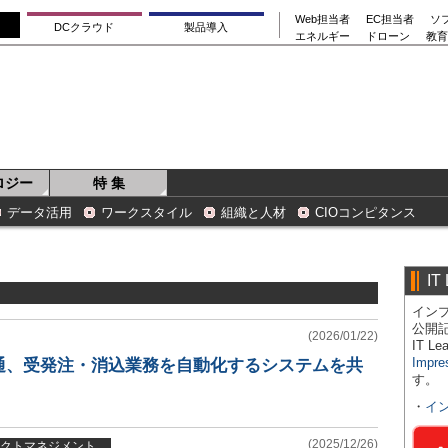
Web担当者
EC担当者
ソ
DCクラウド
製品導入
エネルギー
ドローン
教育
ロジー
特 集
データ活用
ワークスタイル
組織と人材
CIOコンピタンス
IT
インプ
公開
(2026/01/22)
IT 
Impre
通、受発注・消込業務を自動化するシステムを共
す。
・
イ
(2025/12/26)
クトマネジメント