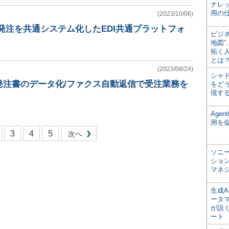
ナレ
用の仕
(2023/10/06)
発注を共通システム化したEDI共通プラットフォ
ビジ
地図
拓く
とは
(2023/08/24)
シャ
発注書のデータ化/ファクス自動返信で受注業務を
をどう
現す
Age
用を
3
4
5
次へ
ソニ
ショ
マネ
生成
ータ
が説く
ート