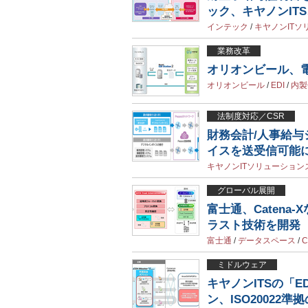
ック、キヤノンIT
インテック
/
キヤノンITソ
業務改革
オリオンビール、電
オリオンビール
/
EDI
/
内製
法制度対応／CSR
財務会計/人事給与シ
イスを送受信可能
キヤノンITソリューション
グローバル展開
富士通、Caten
ラスト技術を開発
富士通
/
データスペース
/
C
ミドルウェア
キヤノンITSの「EDI
ン、ISO20022