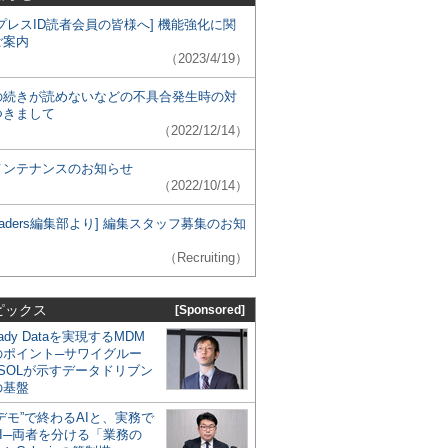
プレスID読者会員の皆様へ] 機能強化に関
ご案内
（2023/4/19）
の続きが読めないなどの不具合発生時の対
つきまして
（2022/12/14）
メンテナンスのお知らせ
（2022/10/14）
 Leaders編集部より] 編集スタッフ募集のお知
（Recruiting）
ピックス
[Sponsored]
eady Dataを実現するMDM
のポイント─サワイグルー
SOLが示すデータドリブン
の基盤
デモ”で終わるAIと、実務で
I─両者を分ける「業務の