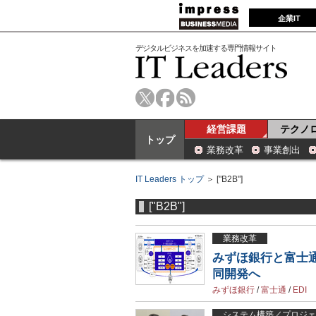
企業IT
デジタルビジネスを加速する専門情報サイト
経営課題
テクノ
トップ
業務改革
事業創出
IT Leaders トップ
＞ ["B2B"]
["B2B"]
業務改革
みずほ銀行と富士
同開発へ
みずほ銀行
/
富士通
/
EDI
システム構築／プロジェ