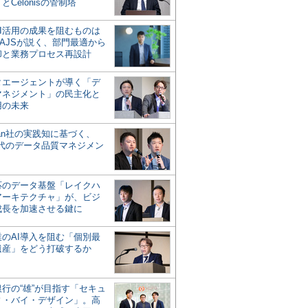
とCelonisの管制塔
AI活用の成果を阻むものは
AJSが説く、部門最適から
却と業務プロセス再設計
タエージェントが導く「デ
マネジメント」の民主化と
用の未来
san社の実践知に基づく、
時代のデータ品質マネジメン
対応のデータ基盤「レイクハ
アーキテクチャ」が、ビジ
成長を加速させる鍵に
業のAI導入を阻む「個別最
遺産」をどう打破するか
行の“雄”が目指す「セキュ
ィ・バイ・デザイン」。高