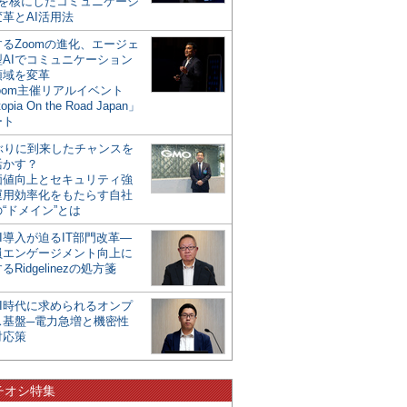
mを核にしたコミュニケーシ
革とAI活用法
るZoomの進化、エージェ
型AIでコミュニケーション
領域を変革
oom主催リアルイベント
opia On the Road Japan」
ート
年ぶりに到来したチャンスを
活かす？
価値向上とセキュリティ強
運用効率化をもたらす自社
“ドメイン”とは
I導入が迫るIT部門改革―
員エンゲージメント向上に
るRidgelinezの処方箋
AI時代に求められるオンプ
ス基盤─電力急増と機密性
対応策
チオシ特集