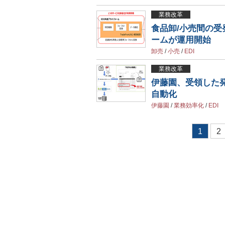
業務改革
食品卸/小売間の受
ームが運用開始
卸売
/
小売
/
EDI
業務改革
伊藤園、受領した
自動化
伊藤園
/
業務効率化
/
EDI
1
2