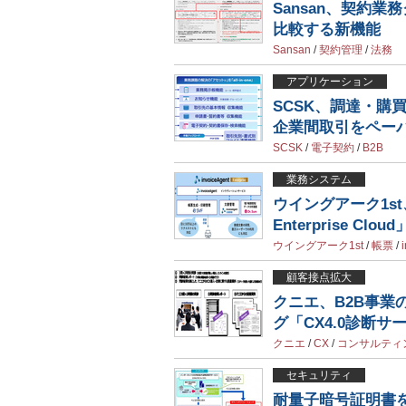
Sansan、契約業務
比較する新機能
Sansan
/
契約管理
/
法務
アプリケーション
SCSK、調達・購
企業間取引をペー
SCSK
/
電子契約
/
B2B
業務システム
ウイングアーク1st
Enterprise Clo
ウイングアーク1st
/
帳票
/
顧客接点拡大
クニエ、B2B事業
グ「CX4.0診断
クニエ
/
CX
/
コンサルティ
セキュリティ
耐量子暗号証明書を