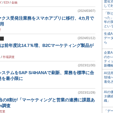
度化
ズ
/
EDI
/
金融
して
(2024/03/07)
「BI
った
ァクス受発注業務をスマホアプリに移行、4カ月で
年の
採用
とい
理
生成
デー
(2024/01/12)
ら
場は前年度比14.7％増、B2Cマーケティング製品が
企業A
のか─
化
/
市場調査
ティ
(2023/11/30)
新機
ステムをSAP S/4HANAで刷新、業務を標準に合
AI
領域
発を最小限に
進化
AI
(2023/11/28)
タ継
担当の8割が「マーケティングと営業の連携に課題あ
織」
an調査
「デ
営業