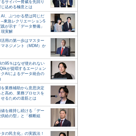
するサイバー脅威を先回り
封じ込める極意とは
とAI、ぶつかる壁は同じだ
」─東急レクリエーション5
実践が示す「データ整備」
う現実解
AI活用の第一歩はマスター
タマネジメント（MDM）か
Iの95％はなぜ使われない
Qlikが提唱するエージェン
ックAIによるデータ統合の
軸
活用を業務補助から意思決定
へと高め、業務プロセスを
させるための道筋とは
の価値を維持し続ける「デー
続供給の型」と「横断組
ータの民主化」の実践法！