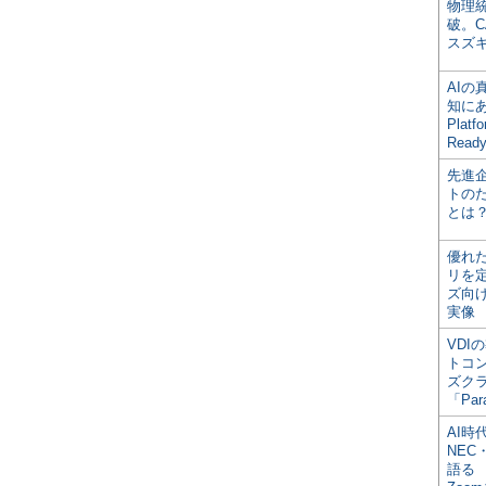
物理
破。C
スズ
AI
知にある
Plat
Read
先進
トの
とは
優れ
リを
ズ向
実像
VDI
トコ
ズク
「Par
AI時
NEC・
語る