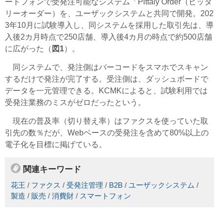
ートフォンで受発注可能なシステム「Pittaly Order（ピッタ
リーオーダー）を、ユーザックシステムと共同で開発。202
3年10月に試験導入し、同システムを採用した取引先は、導
入後2カ月時点で250店舗、導入後4カ月の時点で約500店舗
に広がった（
図1
）。
同システムで、発注側はバーコードをスマホでスキャン
するだけで発注が完了する。受注側は、ダッシュボードで
データを一元管理できる。KCMKによると、試験利用では
受発注業務のミスがゼロだったという。
現在の普及率（切り替え率）はファクスを使っていた取
引先の数％だが、Webベースの受発注を含めて80%以上の
電子化を目標に掲げている。
関連キーワード
花王
/
ファクス
/
受発注管理
/
B2B
/
ユーザックシステム
/
製造
/
販売
/
消費財
/
スマートフォン