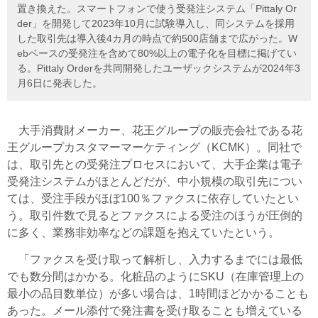
置き換えた。スマートフォンで使う受発注システム「Pittaly Or
der」を開発して2023年10月に試験導入し、同システムを採用
した取引先は導入後4カ月の時点で約500店舗まで広がった。W
ebベースの受発注を含めて80%以上の電子化を目標に掲げてい
る。Pittaly Orderを共同開発したユーザックシステムが2024年3
月6日に発表した。
大手消費財メーカー、
花王グループ
の販売会社である花
王グループカスタマーマーケティング（KCMK）。同社で
は、
取引先との受発注プロセスにおいて、
大手企業は電子
受発注システムがほとんどだが、中小規模の取引先につい
ては、受注手段がほぼ100％ファクスに依存していたとい
う。
取引件数で見るとファクスによる受注のほうが圧倒的
に多く、業務非効率などの課題を抱えていたという。
「ファクスを受け取って解析し、入力するまでには最低
でも数分間はかかる。化粧品のようにSKU（在庫管理上の
最小の品目数単位）が多い場合は、1時間ほどかかることも
あった。メール添付で発注書を受け取ることも増えている