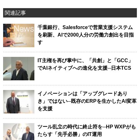
関連記事
千葉銀行、Salesforceで営業支援システム
を刷新、AIで2000人分の労働力創出を目指
す
IT主権を再び掌中に、「共創」と「GCC」
でAIネイティブへの進化を支援─日本TCS
イノベーションは「アップグレードあり
き」ではない─既存のERPを生かしたAI変革
を支援
ツール乱立の時代に終止符を─HP WXPがも
たらす「先手必勝」のIT運用