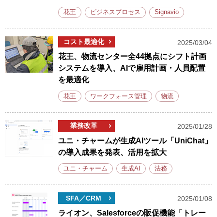
花王
ビジネスプロセス
Signavio
コスト最適化
2025/03/04
花王、物流センター全44拠点にシフト計画
システムを導入、AIで雇用計画・人員配置
を最適化
花王
ワークフォース管理
物流
業務改革
2025/01/28
ユニ・チャームが生成AIツール「UniChat」
の導入成果を発表、活用を拡大
ユニ・チャーム
生成AI
法務
SFA／CRM
2025/01/08
ライオン、Salesforceの販促機能「トレー