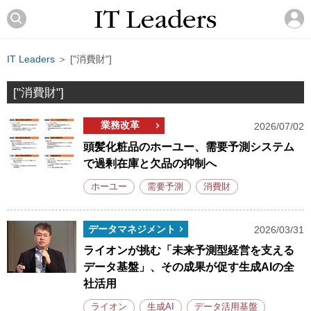
IT Leaders
＞ ["消費財"]
["消費財"]
業務改革
2026/07/02
頭髪化粧品のホーユー、需要予測システム
で過剰在庫と欠品の抑制へ
ホーユー
需要予測
消費財
データマネジメント
2026/03/31
ライオンが挑む「未来予測型経営を支える
データ基盤」、その成果が促す生成AIの全
社活用
ライオン
生成AI
データ活用基盤