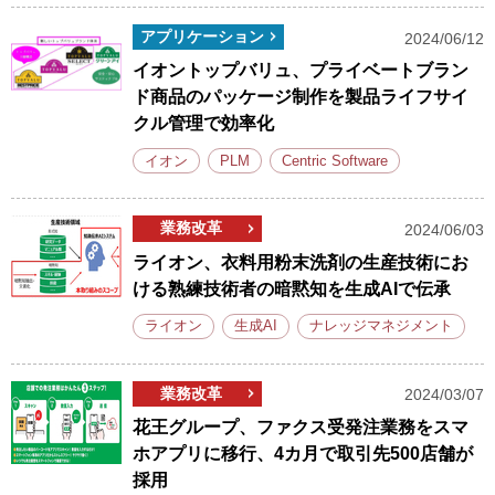
アプリケーション
2024/06/12
イオントップバリュ、プライベートブラン
ド商品のパッケージ制作を製品ライフサイ
クル管理で効率化
イオン
PLM
Centric Software
業務改革
2024/06/03
ライオン、衣料用粉末洗剤の生産技術にお
ける熟練技術者の暗黙知を生成AIで伝承
ライオン
生成AI
ナレッジマネジメント
業務改革
2024/03/07
花王グループ、ファクス受発注業務をスマ
ホアプリに移行、4カ月で取引先500店舗が
採用