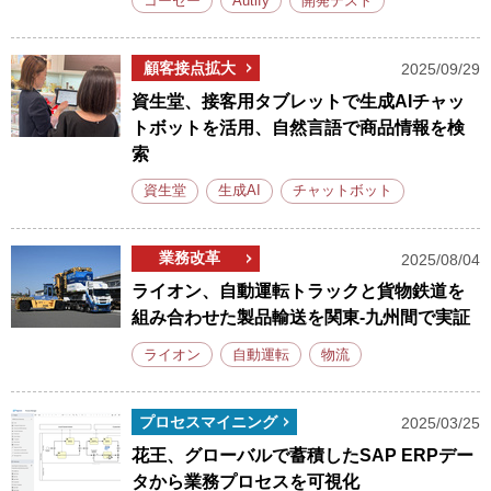
コーセー
Autify
開発テスト
顧客接点拡大
2025/09/29
資生堂、接客用タブレットで生成AIチャッ
トボットを活用、自然言語で商品情報を検
索
資生堂
生成AI
チャットボット
業務改革
2025/08/04
ライオン、自動運転トラックと貨物鉄道を
組み合わせた製品輸送を関東-九州間で実証
ライオン
自動運転
物流
プロセスマイニング
2025/03/25
花王、グローバルで蓄積したSAP ERPデー
タから業務プロセスを可視化