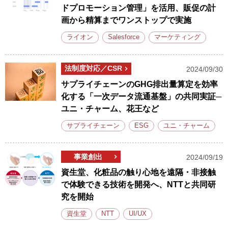
ドプロモーション管理」を活用、販促の計
画から精算までワンストップで実施
ライオン
Salesforce
マーケティング
法制度対応／CSR
2024/09/30
サプライチェーンのGHG排出量算定を効率
化する「一次データ流通基盤」の共同実証─
ユニ・チャーム、花王など
サプライチェーン
ESG
ユニ・チャーム
事業創出
2024/09/19
資生堂、化粧品の触り心地を遠隔・非接触
で体験できる技術を開発へ、NTTと共同研
究を開始
資生堂
NTT
UI/UX