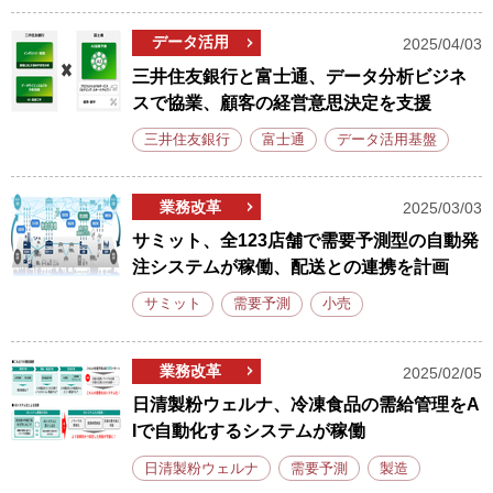
データ活用
2025/04/03
三井住友銀行と富士通、データ分析ビジネ
スで協業、顧客の経営意思決定を支援
三井住友銀行
富士通
データ活用基盤
業務改革
2025/03/03
サミット、全123店舗で需要予測型の自動発
注システムが稼働、配送との連携を計画
サミット
需要予測
小売
業務改革
2025/02/05
日清製粉ウェルナ、冷凍食品の需給管理をA
Iで自動化するシステムが稼働
日清製粉ウェルナ
需要予測
製造