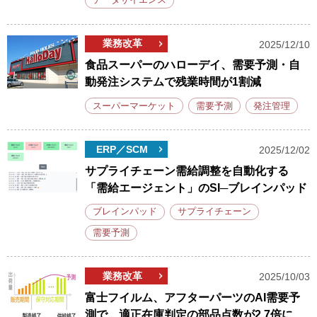
データサイエンス
業務改革
2025/12/10
食品スーパーのハローデイ、需要予測・自
動発注システムで残業時間が1割減
スーパーマーケット
需要予測
発注管理
ERP／SCM
2025/12/02
サプライチェーン需給調整を自動化する
「需給エージェント」のSI─ブレインパッド
ブレインパッド
サプライチェーン
需要予測
業務改革
2025/10/03
富士フイルム、アフターパーツのAI需要予
測で、適正在庫判定の部品点数が2.7倍に