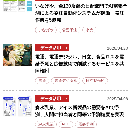
いなげや、全130店舗の日配部門でAI需要予
測による発注自動化システムが稼働、発注
作業を5割減
いなげや
需要予測
小売
データ活用
2025/04/23
電通、電通デジタル、日立、食品ロスを需
給予測と広告技術で削減するサービスを共
同検討
電通
電通デジタル
日立製作所
データ活用
2025/04/08
森永乳業、アイス新製品の需要をAIで予
測、人間の担当者と同等の予測精度を実現
森永乳業
NEC
需要予測