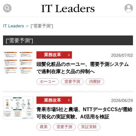
IT Leaders
＞ ["需要予測"]
["需要予測"]
業務改革
2026/07/02
頭髪化粧品のホーユー、需要予測システム
で過剰在庫と欠品の抑制へ
ホーユー
需要予測
消費財
業務改革
2026/06/29
青果市場5社と農場、NTTデータCCSが需給
可視化の実証実験、AI活用を検証
農業
需要予測
実証実験