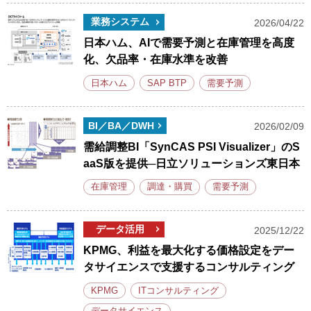
業務システム
2026/04/22
日本ハム、AIで需要予測と在庫管理を高度
化、欠品率・在庫水準を改善
日本ハム
SAP BTP
需要予測
BI／BA／DWH
2026/02/09
需給調整BI「SynCAS PSI Visualizer」のS
aaS版を提供─日立ソリューションズ東日本
在庫管理
調達・購買
需要予測
データ活用
2025/12/22
KPMG、利益を最大化する価格設定をデー
タサイエンスで支援するコンサルティング
KPMG
ITコンサルティング