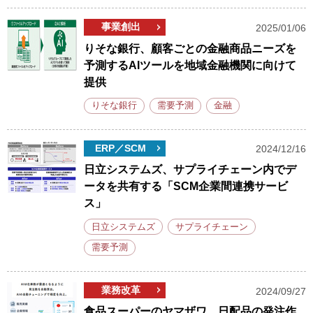
事業創出
2025/01/06
りそな銀行、顧客ごとの金融商品ニーズを
予測するAIツールを地域金融機関に向けて
提供
りそな銀行
需要予測
金融
ERP／SCM
2024/12/16
日立システムズ、サプライチェーン内でデ
ータを共有する「SCM企業間連携サービ
ス」
日立システムズ
サプライチェーン
需要予測
業務改革
2024/09/27
食品スーパーのヤマザワ、日配品の発注作